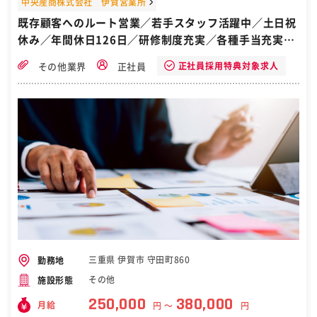
中央産商株式会社 伊賀営業所
既存顧客へのルート営業／若手スタッフ活躍中／土日祝
休み／年間休日126日／研修制度充実／各種手当充実／
自衛隊から転職／三重県伊賀市
正社員採用特典対象求人
その他業界
正社員
三重県 伊賀市 守田町860
勤務地
その他
施設形態
250,000
380,000
月給
円 〜
円