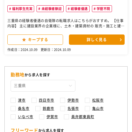
福利厚生充実
未経験者歓迎
経験者優遇
学歴不問
三重県の経験者優遇の自衛隊の転職求人はこちらがおすすめ。 【仕事
内容】 主に建設業界の企業様に、土木・建築資材の 販売・施工と建設
機械・車両のレンタル等の ご提案するルート営業をお任せします。 ◎
既存先のみで、新規営業や飛び込みはありません。 ―― 具体的には
キープする
詳しく見る
・お得意先や現場への訪問 ・見積書作成 ・受注・発注業務 ・商品の
発送業務 など ―― 1日の流れ 08:30 出社・メールチェック 10:00 顧
作成日：2024.10.09
更新日：2024.10.09
客・現場訪問 12:00 昼休憩 13:00 見積作成・発注 17:30 終業・帰宅
＜経験者にこそ伝わる“営業しやすさ”＞ 当社は三重県内での知名度や
お客様からの信頼度は高く、営業経験がない方でも始めやすい環境で
す！ また、総合商社として取扱い商品は非常に幅広く、お客様のあら
ゆるニーズに応じた提案が行えます。 ＜お客様のご要望に応えて信頼
勤務地
から求人を探す
関係を構築！＞ 当社の営業はガツガツ売り込むというより、「こんな
商品が欲しい」といったお客様のご要望に真摯に対応するスタイル。
時にはやったことのない依頼を受けることも。 ［自衛隊・転職・求
人］
津市
四日市市
伊勢市
松阪市
桑名市
鈴鹿市
名張市
亀山市
いなべ市
伊賀市
員弁郡東員町
フリーワード
から求人を探す