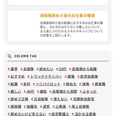
自衛隊辞めた後のお仕事の種類
自衛隊辞めた後の転職におすすめのお仕事の種
類と、それぞれのやりがいや難しさについて、
また身につけられるスキルやキャリアについて
の記事をご紹介します。
COLUMN TAG
業界
自衛隊
辞めたい
50代
自衛隊から転職
おすすめ
トラックドライバー
建築
航空自衛隊
転職
有利
ヘリパイロット
辞めた
後悔
再就職
厳しい
40代
建設
自衛隊から民間
よかった
辞めて正解
元自衛隊
使えない
任期制自衛官
再就職
転職先
退官
公務員
陸上自衛隊
辞めたいけど言えない
航空整備士
活かせる資格