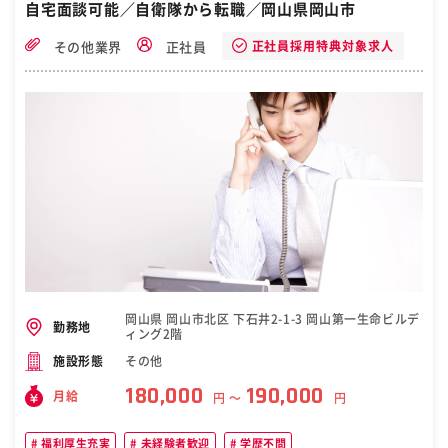
自宅面談可能／自衛隊から転職／岡山県岡山市
正社員採用特典対象求人
その他業界
正社員
岡山県 岡山市北区 下石井2-1-3 岡山第一生命ビルデ
勤務地
ィング2階
その他
施設形態
180,000
190,000
月給
円 〜
円
福利厚生充実
未経験者歓迎
学歴不問