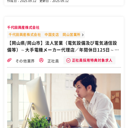
作成日：2025.09.12
更新日：2025.09.12
新築プロジェクト、設備更新計画の中核メンバーとしての活躍を期待
します。 〇具体的には・・・ ・中期保全計画の策定及び予兆保全・予
防保全・計画保全等の実施 ・省エネ施策の企画・導入（空調・照明・
システム見直し、BCP検討） ・官庁対応（環境・消防設備関連の届出
や折衝） ・工場の新築・増改築計画における建築基本計画立案、ゼネ
千代田興産株式会社
コン折衝、見積取得 ・海外工場案件の支援（※希望・スキルに応じ
て、お任せします） 【対象範囲】工場建屋、外構、電気・ガス・空
千代田興産株式会社 中国支店 岡山営業所
調・給排水設備、特高・高圧受配電設備など 【関係部署】製造部、生
【岡山県/岡山市】法人営業（電気設備及び電気通信設
産技術部、保全チーム、総務部など ■働き方： ・突発対応・夜間対
備等）～大手電機メーカー代理店／年間休日125日～／
応：原則なし ・出張：基本なし ・異動・転勤：原則なし（ご希望を考
慮します） ・土日勤務：更新工事・定期点検など月3～4日程度（代休
自衛隊から転職
取得いただきます） ・連休対応：GW・夏季休暇は9日連休のうち、4
正社員採用特典対象求人
その他業界
正社員
～5日程度（代休取得いただきます） ■キャリアアップ： 将来的には
裁量を持って、予算取得から実行までプロジェクトの推進を担ってい
くことができます。 変更の範囲：会社の定める業務 ［自衛隊・転職・
求人］