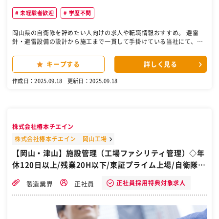
未経験者歓迎
学歴不問
岡山県の自衛隊を辞めたい人向けの求人や転職情報おすすめ。 避雷
針・避雷設備の設計から施工まで一貫して手掛けている当社にて、ま
ずは避雷針の設計業務に従事していただきます。 将来的には、施工管
理や営業の経験も踏んでいただき、支店長として拠点の社員をまとめ
キープする
詳しく見る
ていただく幹部候補にキャリアアップしていただくことを期待してお
ります！ 【具体的には】 まずは、避雷針(避雷設備)の知識をつけるた
作成日：2025.09.18
更新日：2025.09.18
め、設計職としてスタートして頂きJIS規格やCADを使用した設計など
を学んでいただきます。 その後、習熟度・適性に応じて施工管理・営
業職へ進んでいただきます。 ■営業：電気工事を請け負う業者様への
ルート営業や現場調査などを担当します。 業者様へ提案する際の見積
もり作成なども行って頂きます。 ■施工管理：予算管理や発注、お客
株式会社椿本チエイン
さまとの打ち合わせをメインでお任せします。作業員は自社の社員な
ので、連携もスムーズです。 ［自衛隊・転職・求人］
株式会社椿本チエイン 岡山工場
【岡山・津山】施設管理（工場ファシリティ管理）◇年
休120日以上/残業20H以下/東証プライム上場/自衛隊か
ら転職
正社員採用特典対象求人
製造業界
正社員