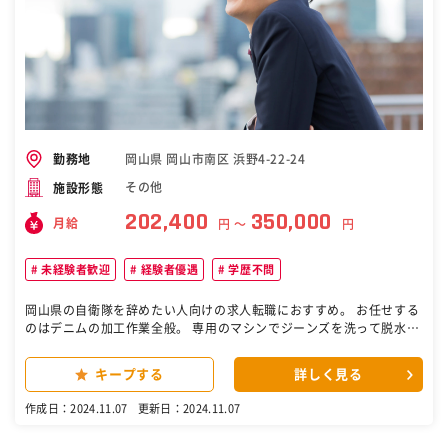
岡山県 岡山市南区 浜野4-22-24
勤務地
その他
施設形態
202,400
350,000
月給
円 〜
円
未経験者歓迎
経験者優遇
学歴不問
岡山県の自衛隊を辞めたい人向けの求人転職におすすめ。 お任せする
のはデニムの加工作業全般。 専用のマシンでジーンズを洗って脱水
し、乾燥させる「洗い加工」を始め、履きしわを作る「ヒゲ」、擦
れ・破れを演出する「クラッシュ」、「シェービング」などを担当し
キープする
詳しく見る
ていただきます。 ［自衛隊・転職・求人］
作成日：2024.11.07
更新日：2024.11.07