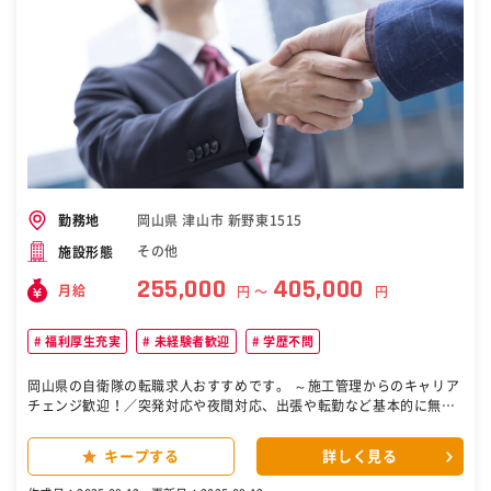
岡山県 津山市 新野東1515
勤務地
その他
施設形態
255,000
405,000
月給
円 〜
円
福利厚生充実
未経験者歓迎
学歴不問
岡山県の自衛隊の転職求人おすすめです。 ～施工管理からのキャリア
チェンジ歓迎！／突発対応や夜間対応、出張や転勤など基本的に無し
と長期的に働ける環境／年休124日～ ■業務内容： 当社のファシリテ
ィ部門にて、拠点内の各施設・設備インフラを中心とした維持管理、
キープする
詳しく見る
計画更新、建築工事対応などをお任せします。経験・スキルに応じ
て、下記いずれかをご担当いただきます。将来的には拠点リーダーや