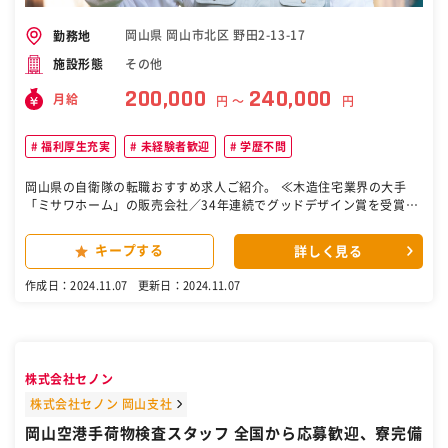
人］
岡山県 岡山市北区 野田2-13-17
勤務地
その他
施設形態
200,000
240,000
月給
円 〜
円
福利厚生充実
未経験者歓迎
学歴不問
岡山県の自衛隊の転職おすすめ求人ご紹介。 ≪木造住宅業界の大手
「ミサワホーム」の販売会社／34年連続でグッドデザイン賞を受賞／
宅建の資格を活かせる≫ ■業務内容： 中古マンション・中古住宅・土
地の売買仲介営業をお任せします。ニーズを持つお客様からの問合せ
キープする
詳しく見る
に対する反響型の営業がメインとなります。不動産の売却を検討され
ているお客様と、不動産の購入を検討されているお客様の仲介を行い
作成日：2024.11.07
更新日：2024.11.07
ます。 変更の範囲：会社の定める業務 ■研修について： 入社後7日間
の研修制度(年1回)や、2年目のフォロー研修があり、以降も階層別研
修等研修体制が充実しております。 ■働く環境について： ・ミサワホ
ームグループの安心の福利厚生があります。年間休日は120日で休日
出勤や残業などはきちんと管理されており、長期的に働きやすい環境
株式会社セノン
です。 ・平均残業時間は25時間で腰を落ち着けて長期的に働きたい方
にはぴったりの環境です。 ・ミサワホームという大手の基盤がありな
株式会社セノン 岡山支社
がら、全国転勤なく、地域密着で働ける体制になっているのは、大き
岡山空港手荷物検査スタッフ 全国から応募歓迎、寮完備
な魅力です。 ［自衛隊・転職・求人］