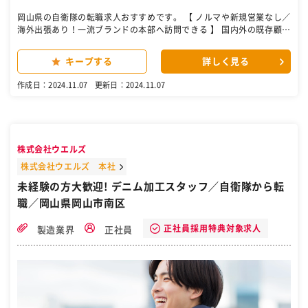
岡山県の自衛隊の転職求人おすすめです。 【 ノルマや新規営業なし／
海外出張あり！一流ブランドの本部へ訪問できる 】 国内外の既存顧客
に“デニム生地を中心としたテキスタイル”を提案します。 具体的には
▼お客様から依頼を受ける（メール・電話） ▼素材・染色などの指定
キープする
詳しく見る
に沿ってサンプル作成 ▼打ち合わせを重ねて製品を調整 ▼納期を調整
し、出荷手配 ※井原や福山の縫製会社に配達をすることもあります。
作成日：2024.11.07
更新日：2024.11.07
★9割以上が既存顧客です。新規顧客は問合せや紹介のみなので、テ
レアポなどの新規開拓はありません！ ある1日の流れ ■08:00 出社 工
場内の織機の進行確認、 フィードバック資料の作成 ▼ ■09:00 顧
客対応 メールや電話での問合せ対応 ▼ ■12:00 昼休憩 ▼ ■13:0
0 顧客対応 サンプル送付や納期調整の打ち合わせ ▼ ■15:00 出荷
株式会社ウエルズ
製品の準備や発送先の確認など ▼ ■18:00 退社！ 残業はほぼあり
ません。 有名ブランドとの取引を通じて、多彩な経験が積める 国内で
株式会社ウエルズ 本社
は東洋エンタープライズやエドウィンなど大手企業が主要取引先。 月
未経験の方大歓迎! デニム加工スタッフ／自衛隊から転
1回ほど東京や大阪に本部がある有名ブランドを訪ねています。 また
職／岡山県岡山市南区
入社2年目以降はアメリカ本社の海外ブランドへの訪問、フランスで
の展示会など…海外出張の機会も たくさんご用意しています！ ［自衛
隊・転職・求人］
正社員採用特典対象求人
製造業界
正社員