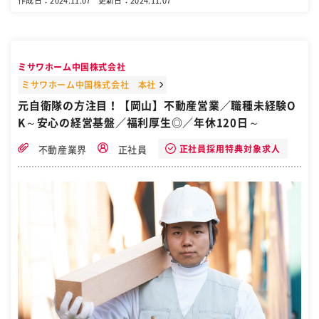
作成日：2024.11.07
更新日：2024.11.07
（売主） ◇物件管理、買主、売主への各種ご案内、調整、関連業者手
配 【変更の範囲：無】 ■組織構成(営業組織) 4名（40代男性2名、20
代男性2名） ■今後の方向性： 岡山市の不動産売買仲介（中古住宅・
新築住宅・中古マンション・土地・収益物件・事業用物件）のうち 居
住用売買仲介を中心に、中小企業・個人事業主が保有する不動産活用
ミサワホーム中国株式会社
を積極提案 加えて今後益々需要が高まるリフォーム事業を中心に、お
客様への不動産に関わる総合的なソリューション提案を目指していま
ミサワホーム中国株式会社 本社
す。 ■業務のやりがい： ○お客様の人生に深く関わることができる…
元自衛隊の方注目！【岡山】不動産営業／職種未経験O
扱うのが居住用物件であれば お客様の生活基盤を整えるためのサポー
K～安心の経営基盤／福利厚生◎／年休120日～
トをすることになります。自分の仕事がお客様に与える影響は大きく
人生の一大イベントである買い物の意思決定に関われるのは大きなや
りがいです。心からの「ありがとう」という言葉をもらえることも多
正社員採用特典対象求人
不動産業界
正社員
いです。 ○成果が給与に反映されやすい…高額な取引となるため、給
与体系も他業界より成果主義の傾向が強いのが特徴です。 個人の実績
が給与に直結するため、成果を出せば若手でも高年収を目指すことが
できます。 ○達成感が大きい…取り扱い金額が大きいため、継続して
安定的な実績を残すのは難しいことは事実です。 しかし受注できた時
は大きな達成感ややりがいを得られます。 ○市場規模が大きい…ニー
ズの移り変わりはあっても、人々の生活で住宅やオフィスが不要にな
ることはないため 常に需要が存在し続ける業界です。 ○見込み客や優
良物件を探すには経験と信頼獲得が必要…仲介売買で成果を上げるに
は、不動産を売りたい人（売主）を探す必要がありますが、これがな
かなか難しい仕事になります。地元の地主、物件オーナーとの関係を
深めることで情報を得やすくなるため、信頼関係を構築できるだけの
経験が必要になります。 変更の範囲：本文参照 ［自衛隊・転職・求