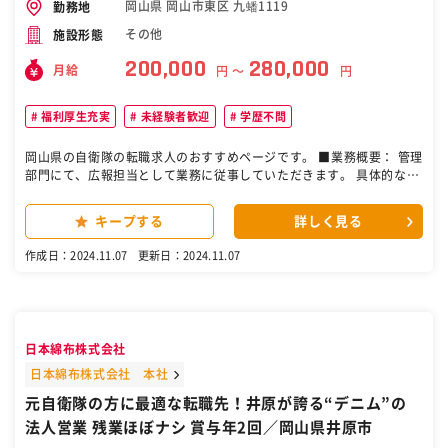
岡山県 岡山市東区 九蟠1119
勤務地
その他
施設形態
200,000
280,000
月給
円 〜
円
福利厚生充実
未経験者歓迎
学歴不問
岡山県の自衛隊の転職求人のおすすめページです。 ■業務概要： 管理
部門にて、広報担当として業務に従事していただきます。 具体的な業
務は下記を想定しております。 ・社外広報、PR活動全般 ・会社WEB
サイトの運用 ・広報戦略立案（企業ブランディング、メディア選定、
キープする
詳しく見る
費用対効果分析 等） ・外部協力業者との折衝 ・プレスリリース対応
・その他付帯業務 ※現状専任担当はおらず、役員陣と連携しながら立
作成日：2024.11.07
更新日：2024.11.07
ち上げに近いフェーズからの業務となります。未経験の方でも、発信
力があり主体的に仕事に取り組める方を期待しています。 ■おすすめ
ポイント： ◎健康経営とワークライフバランスの両方を推進している
企業の証である、『岡山市White+（ホワイトプラス）』企業です。
◎GWをはじめとして連休を多く設定し、ワークライフバランスも考
日本綿布株式会社
慮してリフレッシュをしっかりしていただけるよう設定しています。
◎2020年10月にユニホームを岡山ならではのデニム作業服へリニュ
日本綿布株式会社 本社
ーアルしております。 ■当社の強み： ◎1969年の設立以来、50年以
元自衛隊の方に最適な転職先！井原が誇る“デニム”の
上の長きに亘って電気エネルギーの安全、有効活用に努めてまいりま
法人営業 残業ほぼナシ 賞与年2回／岡山県井原市
した。ビルの各フロアに適切に電気を分配する為に必須となる設備
「配電盤」の設計、製造、検査において、トップクラスの知識、経験