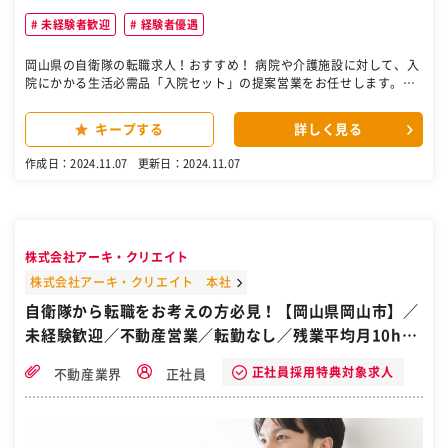
未経験者歓迎
経験者優遇
岡山県の自衛隊の転職求人！おすすめ！ 病院や介護施設に対して、入
院にかかる生活必需品「入院セット」の提案営業をお任せします。導
入が決定した際には導入フォローを行いスムーズな運営につなげてい
ます。提案先は病院や介護施設の事務局ですので休日の呼び出しやド
キープする
詳しく見る
クターへの提案はございません。 ■業務の特徴 ・医療機関と年間契約
を結ぶ為、契約単価が非常に高くなります。そのため、数字を追い求
作成日：2024.11.07
更新日：2024.11.07
めるような営業ではなく、提案からアフターフォローまでしっかりと
対応し、顧客との関係を構築することが大切な営業スタイルです。 ・
賞与は目標に対する達成率で決まり、昨年度の賞与平均は4.5か月分、
加えて決算賞与が平均30万円支給されています。頑張った分はしっか
り賞与で還元する仕組みです。 ・顧客は病院などの医療機関が中心で
株式会社アーキ・クリエイト
す。大野浦病院が同社のバックボーンとして存在しているため、同じ
医療機関として信頼性も高く非常に動きやすい環境です。 ■当社につ
株式会社アーキ・クリエイト 本社
いて これまで当社では関連医療機関及び介護施設に対する経営支援を
自衛隊から転職をお考えの方必見！【岡山県岡山市】／
始め、医療・介護用品の販売、不動産物件の賃貸及び管理を主業務と
未経験歓迎／不動産営業／転勤なし／残業平均月10h程
して行なってきました。超高齢者社会をむかえた昨今、医療機関及び
介護施設の社会的役割は益々高くなると思われます。そこで当社で
度／異業種の入社実績有
は、これまで医療機関及び介護施設の経営サポートを通じて培った経
正社員採用特典対象求人
不動産業界
正社員
験を生かすと同時に、手の届きにくい部分の充実化を図り、在宅に於
けるご高齢者様の豊かな生活の実現を目指します。同社は実績、規模
共にこれから始動する会社です。 ［自衛隊・転職・求人］