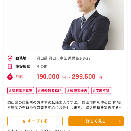
岡山県 岡山市中区 原尾島3-8-27
勤務地
その他
施設形態
190,000
299,500
月給
円 〜
円
福利厚生充実
未経験者歓迎
経験者優遇
学歴不問
岡山県の自衛隊のおすすめ転職求人ですよ。 岡山市内を中心に住宅用
不動産の売買仲介営業を中心にお任せします。 購入動機を実現するた
めの資金計画の立案、最適な住宅ローンの提案、 購入手順などの総合
コンサルティングを行います！※業務比率は外出6割、オフィスワー
キープする
詳しく見る
ク4割 ■業務詳細： ◇自社Webサイトやチラシ広告などを見たお客様
への反響営業（買主） ◇土地活用や不動産の相続についての相談対応