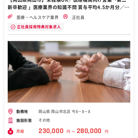
けます。 ・年間休日125日、土日祝休みと、ワークライフバランスが
新卒歓迎 」医療業界の知識不問 賞与平均4.5か月分／自
取りやすい環境です。 ・技術士や1級電気施工管理技士などの資格を
持つことで、特技手当が支給され、キャリアアップが図れます。 ・地
衛隊から転職
医療・ヘルスケア業界
正社員
方公共団体や大手メーカーとの取引経験を活かし、さらなるスキルア
ップが可能です。 ■手当について： ・保有資格により最大6資格まで
正社員採用特典対象求人
特技手当を支給（技術士：100,000円／月、1級電気施工管理技士：1
0,000円／月等） ■業界の状況： 原発再稼動の見通しが不透明なこと
や、異常気象に対する備えなど、非常用電源に対する意識が益々高ま
っています。当社は川崎重工業株式会社の代理店として、ガスタービ
ン発電設備の評価を高め、お客様に満足いただける活動を目指してい
ます。 ■当社について： 当社は1955年の設立以来、社会インフラの
基盤となる主に電気設備の販売・施工・メンテナンスまで、トータル
に手掛ける技術商社です。販売する電気設備製品の多くは大手メーカ
ー製で当社は代理店です。事業拡大に向け、共に活動いただく方を募
集しています。 明るく素直で協調性のある方を歓迎します。長期的に
就業する意思があり、一緒に会社の成長を支えていただける方のご応
募をお待ちしております。 変更の範囲：会社の定める業務 ［自衛隊・
転職・求人］
岡山県 岡山市北区 今8－8－8
勤務地
その他
施設形態
230,000
280,000
月給
円 〜
円