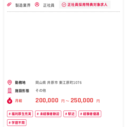
を保有していることが特徴です。また、当社の一貫生産体制は数々の
正社員採用特典対象求人
製造業界
正社員
取引先から高い評価を得ており、受注案件の90％以上はリピートのお
客様です。 ◎1999年、社団法人日本配電盤工業会が厳正な審査に合
格したメーカーのみに与える「JSIA優良工場認定書」を、中国地方で
初めて受けました。自社一貫生産体制に裏付けられた徳山電機製作所
の技術力、品質が認められた証です。また業界に先駆け、2000年には
ISO9001の認証も取得しております。顧客満足、および改善まで含め
た組織管理をシステム化し、安定した品質の製品を供給することが可
能です。2018年にはISO9001（2015年度版）へと移行し、更なる品
質の向上と安定化に努めております。 ［自衛隊・転職・求人］
岡山県 井原市 東江原町1076
勤務地
その他
施設形態
200,000
250,000
月給
円 〜
円
福利厚生充実
未経験者歓迎
駅近
経験者優遇
学歴不問