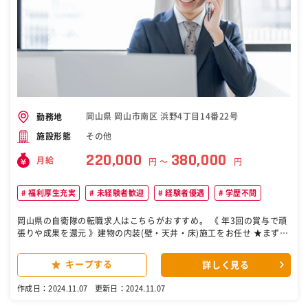
岡山県 岡山市南区 浜野4丁目14番22号
勤務地
その他
施設形態
220,000
380,000
月給
円 〜
円
福利厚生充実
未経験者歓迎
経験者優遇
学歴不問
岡山県の自衛隊の転職求人はこちらがおすすめ。 《 年3回の賞与で頑
張りや成果を還元 》建物の内装(壁・天井・床)施工をお任せ ★まずは
1ヶ月の研修を実施⇒シンプル作業から徐々にSTEP UPできます♪ 具
体的には ▼内装施工って何？ コンクリートで囲まれた空間に天井や壁
キープする
詳しく見る
をつくり、 床を張って、快適に住み、働ける環境を作る仕事です。 ＼
POINT ／ エリアは原則 岡山県内！ 屋内作業で雨風の心配なし！ リ
作成日：2024.11.07
更新日：2024.11.07
フト・ロボットの導入で体に過度な負担なし！ 制服や工具は全て会社
支給！(初期負担は一切かかりません) ［自衛隊・転職・求人］