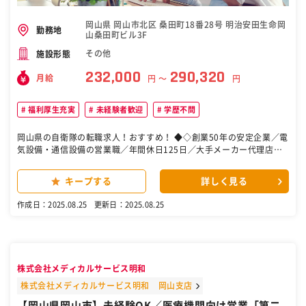
岡山県 岡山市北区 桑田町18番28号 明治安田生命岡
勤務地
山桑田町ビル3F
その他
施設形態
232,000
290,320
月給
円 〜
円
福利厚生充実
未経験者歓迎
学歴不問
岡山県の自衛隊の転職求人！おすすめ！ ◆◇創業50年の安定企業／電
気設備・通信設備の営業職／年間休日125日／大手メーカー代理店◇
◆ ■採用背景： 事業拡大に伴う組織強化のため、新たに電気設備およ
び通信設備の営業職を募集します。官公庁や大手企業との取引が増加
キープする
詳しく見る
しており、営業チームの体制をさらに強化する必要があります。 ■業
務内容： 電気設備および電気通信設備の営業を担当していただきま
作成日：2025.08.25
更新日：2025.08.25
す。具体的な業務内容は以下の通りです。 【営業業務】 ・地方公共団
体（岡山県、岡山市等）、工事会社、大手機械メーカー等への営業
（入札業務、提案業務、製品販売等） ・大手メーカー（三菱電機、T
MEIC、GSユアサ、ヤンマー、ニシハツ他多数）の代理店としての営
業活動 ・取扱製品の導入施設（上下水道関連施設、河川関連施設、建
株式会社メディカルサービス明和
築物等）への提案 ・受変電設備、非常用発電設備、直流電源装置、無
停電電源装置、監視設備、計装設備、通信設備等の取扱い ■魅力ポイ
株式会社メディカルサービス明和 岡山支店
ント： ・創業50年以上の歴史を持つ安定企業で、長期的に安心して働
【岡山県岡山市】未経験OK／医療機関向け営業「第二