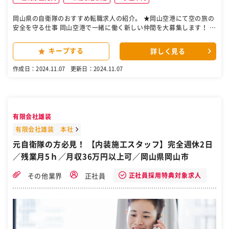
岡山県の自衛隊のおすすめ転職求人の紹介。 ★岡山空港にて空の旅の
安全を守る仕事 岡山空港で一緒に働く新しい仲間を大募集します！ 美
味しいものが多い、自然がいっぱい、温暖な「晴れの国おかやま」と
呼ばれる岡山県。 倉敷で歴史を感じたり、デニムの生産地も割と近
キープする
詳しく見る
く…。そんな楽しいものに囲まれた岡山空港で 働いてみませんか。 ★
5人または3人のチームでレーン等を担当 わからないことはいつでも質
作成日：2024.11.07
更新日：2024.11.07
問できます。20～60代の幅広い年齢層が活躍中！ 具体的には… 保安
検査場ではポジションが5つに分かれて／ます！ 1 荷物のお受け取り
2 モニターチェック 3 持込禁止物の取り除き 4 ボディチェック 5
荷物のお渡し ★志望動機は何でもOK！ 「色々やってみたけど、や
っぱり空港の仕事がしたい！」 「飛行機のエンジン音を肌で感じた
有限会社雄装
い！」 「やりたいことはまだわからないけど、新しいことをした
い！」 全国で働く先輩たちの前職も、学校教師、農家、ショップ店員
有限会社雄装 本社
など様々です！ ★ぜひ一緒に働きましょう。全国各地のご自宅等から
元自衛隊の方必見！ 【内装施工スタッフ】完全週休2日
の楽ちん「Web面談」もウェルカムです。 Web面談なのでスーツ不
／残業月5ｈ／月収36万円以上可／岡山県岡山市
要、化粧不要、普段着OKひとまず志望動機も不要です！ ご自身らし
さ全開でカジュアルな面談を実施しています！ ［自衛隊・転職・求
人］
正社員採用特典対象求人
その他業界
正社員