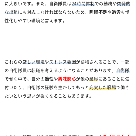
に大きいです。また、自衛隊員は
24時間体制
での勤務や
突発的
な出動
にも対応しなければならないため、
睡眠不足
や
過労
も慢
性化しやすい環境と言えます。
これらの
厳しい環境
や
ストレス要因
が蓄積されることで、一部
の自衛隊員は転職を考えるようになることがあります。
自衛隊
で働く中で、自分の
適性
や
興味関心
が他の
業界
にあることに気
付いたり、自衛隊の経験を生かしてもっと
充実した職場
で働き
たいという思いが強くなることもあります。