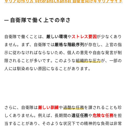
ャリアの作り方 VeteransChannel 自衛官向けキャリアサイト
自衛隊で働く上での辛さ
自衛隊で働くことは、
厳しい環境
や
ストレス要因
が少なくあり
ません。まず、自衛隊では
厳格な階級序列
が存在し、上官の指
示に従わなければならないため、個人の意見や自由な発言が制
限されることが多いです。このような
組織的な圧力
が、一部の
人には馴染めない原因になることがあります。
さらに、自衛隊は
厳しい訓練
や
過酷な任務
を課されることも珍
しくありません。例えば、長期間の
遠征任務
や
危険な任務
を担
当することがあり、そのような状況下での精神的な負荷は非常