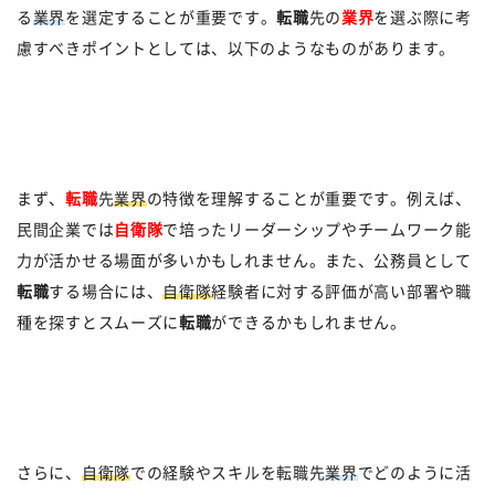
る
業界
を選定することが重要です。
転職
先の
業界
を選ぶ際に考
慮すべきポイントとしては、以下のようなものがあります。
まず、
転職
先
業界
の特徴を理解することが重要です。例えば、
民間企業では
自衛隊
で培ったリーダーシップやチームワーク能
力が活かせる場面が多いかもしれません。また、公務員として
転職
する場合には、
自衛隊
経験者に対する評価が高い部署や職
種を探すとスムーズに
転職
ができるかもしれません。
さらに、
自衛隊
での経験やスキルを転職先
業界
でどのように活