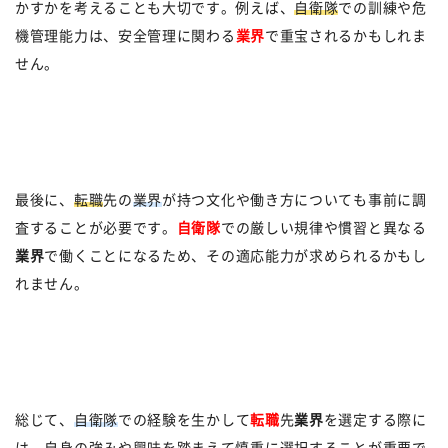
かすかを考えることも大切です。例えば、
自衛隊
での訓練や危
機管理能力は、安全管理に関わる
業界
で重宝されるかもしれま
せん。
最後に、
転職
先の
業界
が持つ文化や働き方についても事前に調
査することが必要です。
自衛隊
での厳しい規律や慣習と異なる
業界
で働くことになるため、その適応能力が求められるかもし
れません。
総じて、
自衛隊
での経験を生かして
転職
先
業界
を選定する際に
は、自身の強みや興味を踏まえて慎重に選択することが重要で