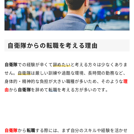
自衛隊からの転職を考える理由
自衛隊
での経験が辛くて
辞めたい
と考える方々は少なくありま
せん。
自衛隊
は厳しい訓練や過酷な環境、長時間の勤務など、
身体的・精神的な負担が大きい職種が多いため、そのような
理
由
から
自衛隊
を辞めて
転職
を考える方が多いのです。
自衛隊
から
転職
する際には、まず自分のスキルや経験を活かせ