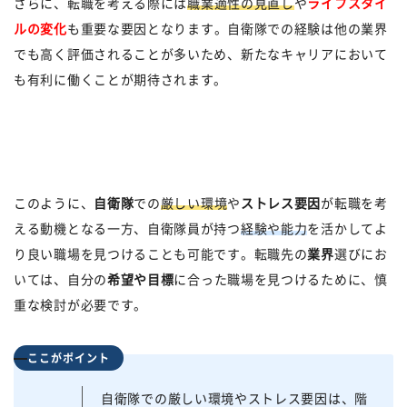
さらに、転職を考える際には
職業適性の見直し
や
ライフスタイ
ルの変化
も重要な要因となります。自衛隊での経験は他の業界
でも高く評価されることが多いため、新たなキャリアにおいて
も有利に働くことが期待されます。
このように、
自衛隊
での
厳しい環境
や
ストレス要因
が転職を考
える動機となる一方、自衛隊員が持つ
経験や能力
を活かしてよ
り良い職場を見つけることも可能です。転職先の
業界
選びにお
いては、自分の
希望や目標
に合った職場を見つけるために、慎
重な検討が必要です。
ここがポイント
自衛隊での厳しい環境やストレス要因は、階