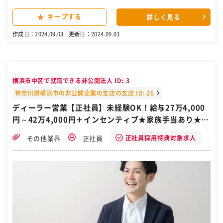
お仕事です。 【具体的な業務内容】 ・レジ業務 ・お客様対応 ・品出
し ・在庫管理 ・中古買取 ・店内のPOP作成 【将来的には…】 店長と
キープする
詳しく見る
してマネジメントもお任せします! 未経験からたった1年で副店長にな
った方も。 仕事ぶりは定期的に評価されますので、努力次第でスピー
作成日：2024.09.03
更新日：2024.09.03
ド昇格も可能です。 ［自衛隊・転職・求人］
横浜市中区で就職できる非公開法人 ID: 3
神奈川県横浜市の非公開企業の支店の支店 ID: 26
ディーラー営業【正社員】未経験OK！給与27万4,000
円～42万4,000円＋インセンティブ★家族手当あり★神
奈川県横浜市西区楠町★自衛隊から転職おすすめ求人
正社員採用特典対象求人
その他業界
正社員