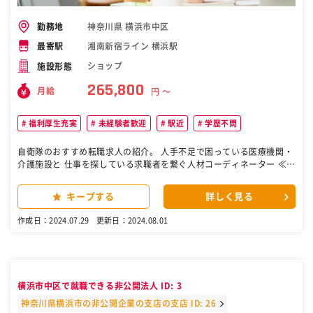
神奈川県 横浜市中区
勤務地
湘南新宿ライン 横浜駅
最寄駅
ショップ
施設形態
265,800
月給
円 〜
福利厚生充実
未経験者歓迎
駅近
学歴不問
自衛隊のおすすめ転職求人の紹介。 人手不足で困っている医療機関・
介護施設と 仕事を探している求職者を繋ぐ人材コーディネーター ≪主
な業務≫ ◎派遣先と派遣スタッフさんのマッチング ◎人材提案・職場
見学 ◎派遣スタッフさんのフォロー ◎メンバーマネジメント ◎新規
キープする
詳しく見る
派遣先の開拓(新規5割：既存5割) ｜ノルマなし ｜架電先リストあり
｜トークスクリプトあり ＊……＊……＊……＊……＊……＊……
作成日：2024.07.29
更新日：2024.08.01
＊……＊ 派遣先(お客様)の良きパートナー・ 派遣スタッフさんの良き
理解者として 最適な人材マッチングをお手伝いする仕事です♪ ＊……
＊……＊……＊……＊……＊……＊……＊ ［自衛隊・転職・求人］
横浜市中区で就職できる非公開法人 ID: 3
神奈川県横浜市の非公開企業の支店の支店 ID: 26