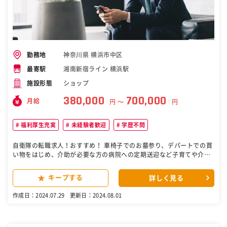
神奈川県 横浜市中区
勤務地
湘南新宿ライン 横浜駅
最寄駅
ショップ
施設形態
380,000
700,000
月給
円 〜
円
福利厚生充実
未経験者歓迎
学歴不問
自衛隊の転職求人！おすすめ！ 車椅子でのお墓参り、デパートでの買
い物をはじめ、介助が必要な方の病院への定期送迎など子育てや介護
で大変なお客様をサポートします。お客様のご家族と顔なじみにもな
る仕事ですので、お客様のご家族同様に見守っていってください。 ◇
キープする
詳しく見る
薬局でお薬を受け取り、ご自宅へお届け ◇自宅～病院までの送迎（病
院の受付予約代行） ◇お買い物のお客さまの付き添いや買い物代行対
作成日：2024.07.29
更新日：2024.08.01
応 ◇通常の一般送迎（※アプリによる配車依頼） ◇ハイヤー業務：定
期送迎、空港送迎、冠婚葬祭 など幅広い業務をお任せします。 医療機
関専属の運転手のように様々な場所へ送迎することがミッション。 送