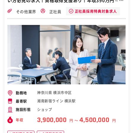
い方必見の求人！資格取得支援あり！年収390万円～45
0万円＋賞与！横浜市青葉区・たまプラーザ駅
正社員採用特典対象求人
その他業界
正社員
神奈川県 横浜市中区
勤務地
湘南新宿ライン 横浜駅
最寄駅
ショップ
施設形態
3,900,000
4,500,000
年収
円 〜
円