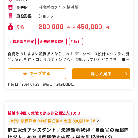
湘南新宿ライン 横浜駅
最寄駅
ショップ
施設形態
200,000
450,000
月給
円 〜
円
福利厚生充実
未経験者歓迎
駅近
自衛隊のおすすめ転職求人ならこれ！ データベース設計やシステム開
発、Web制作・コンサルティングなどに携わっていただきます。 ■Ja
va、C#、PHPをメインに使います。 →学びたい言語がありましたら
ご相談ください！ ▷▶これまでの開発実績は？ ■銀行業務オンライン
キープする
詳しく見る
システム ■座席予約オンラインシステム ■官公庁オンラインシステム
■データベースシステム ■情報検索システム ■損保業務システム
作成日：2024.07.29
更新日：2024.08.01
■給与計算システム など、業界・分野問わず様々なお客様と、取引を
行っています！ ［自衛隊/転職/求人］
横浜市中区で就職できる非公開法人 ID: 3
神奈川県横浜市の非公開企業の支店の支店 ID: 26
施工管理アシスタント／未経験者歓迎／自衛官の転職向
け求人／神奈川県横浜市中区・桜木町駅徒歩6分