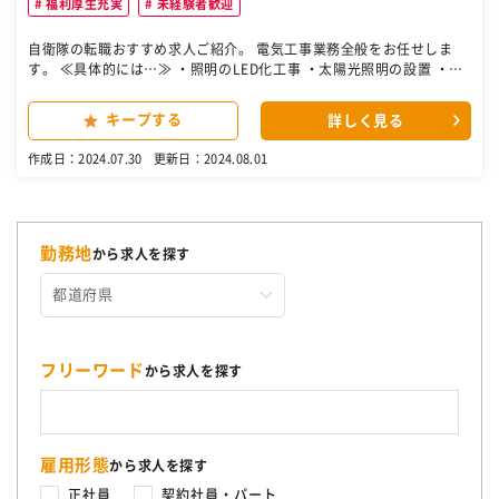
福利厚生充実
未経験者歓迎
自衛隊の転職おすすめ求人ご紹介。 電気工事業務全般をお任せしま
す。 ≪具体的には…≫ ・照明のLED化工事 ・太陽光照明の設置 ・EV
車充電設備の設置 など ［自衛隊・転職・求人］
キープする
詳しく見る
作成日：2024.07.30
更新日：2024.08.01
勤務地
から求人を探す
フリーワード
から求人を探す
雇用形態
から求人を探す
正社員
契約社員・パート