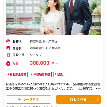
神奈川県 横浜市中区
勤務地
湘南新宿ライン 横浜駅
最寄駅
ショップ
施設形態
300,000
月給
円 〜
福利厚生充実
未経験者歓迎
駅近
自衛隊を辞めたい人向けの求人転職におすすめ。 空調給排水衛生設備
工事の施工管理に関わる業務をお任せいたします。 【仕事内容】 ・施
工図の作成 ・各種書類の作成 ・施主・設計事務所様との打ち合わせ
・協力会社様との打合せ調整 ・工事の安全管理 など ［自衛隊・転
キープする
詳しく見る
職・求人］