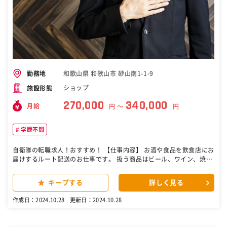
和歌山県 和歌山市 砂山南1-1-9
勤務地
ショップ
施設形態
270,000
340,000
月給
円 〜
円
学歴不問
自衛隊の転職求人！おすすめ！ 【仕事内容】 お酒や食品を飲食店にお
届けするルート配送のお仕事です。 扱う商品はビール、ワイン、焼酎
などのお酒や、ジュース、調味料、冷凍食品など多岐にわたります。
販売ノルマは一切なし。 エリアは和歌山市内中心（紀北・紀中）で、
キープする
詳しく見る
0.75t〜2tトラックを使用します。 【1日の流れ（例）】 07:30 商品
の積み込み 09:00 午前の配送へ出発（お客様との会話や情報提供）
作成日：2024.10.28
更新日：2024.10.28
12:00 お昼休憩 13:30 午後の配送（チラシ配布など） 16:30 帰
社、商品の片付け、業務終了 【職場環境】 20代・30代のスタッフが
中心に活躍中！ 教師や現場作業員、バーテンダーなど異業種からの転