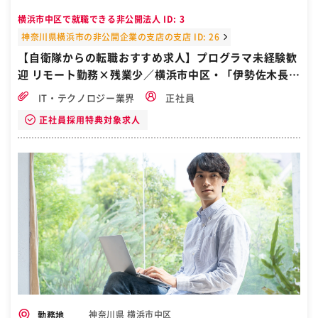
ンサート等） ・販売促進策の企画立案、実行（ホームページ・チラ
横浜市中区で就職できる非公開法人 ID: 3
シ・新聞広告・DM等） ［自衛隊・転職・求人］
神奈川県横浜市の非公開企業の支店の支店 ID: 26
【自衛隊からの転職おすすめ求人】プログラマ未経験歓
迎 リモート勤務×残業少／横浜市中区・「伊勢佐木長者
町駅」より徒歩2分
IT・テクノロジー業界
正社員
正社員採用特典対象求人
神奈川県 横浜市中区
勤務地