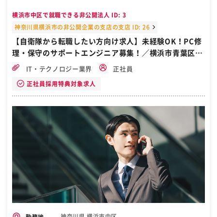
迎の間のひとときをゆったり過ごしていただけるように心がけて欲し
いと思います。 ［自衛隊・転職・求人］
横浜市中区で就職できる非公開法人 ID: 3
神奈川県横浜市の非公開企業の支店の支店 ID: 26
【自衛隊から転職したい方向け求人】未経験OK！PC修
理・保守のサポートエンジニア募集！／横浜市青葉区・
たまプラーザ駅
IT・テクノロジー業界
正社員
正社員採用特典対象求人
神奈川県 横浜市中区
勤務地