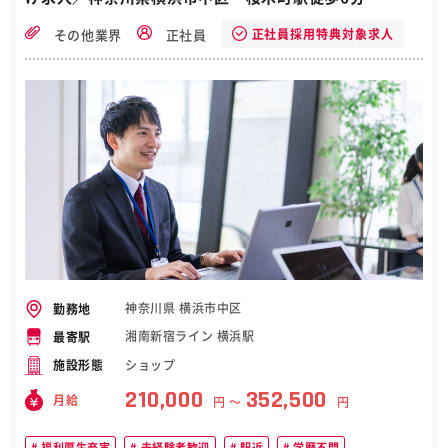
正社員採用特典対象求人
その他業界
正社員
神奈川県 横浜市中区
勤務地
湘南新宿ライン 横浜駅
最寄駅
ショップ
施設形態
210,000
352,500
月給
円 〜
円
福利厚生充実
未経験者歓迎
駅近
学歴不問