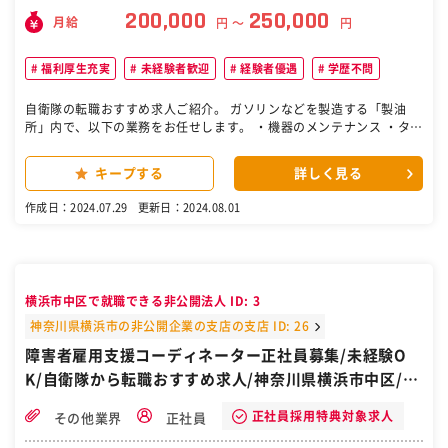
200,000
250,000
月給
円 〜
円
福利厚生充実
未経験者歓迎
経験者優遇
学歴不問
自衛隊の転職おすすめ求人ご紹介。 ガソリンなどを製造する「製油
所」内で、以下の業務をお任せします。 ・機器のメンテナンス ・タン
クやタワーの清掃 ・産業廃棄物の処理 ▽工期 1週間～1ヶ月程度 ［自
衛隊/転職/求人］
キープする
詳しく見る
作成日：2024.07.29
更新日：2024.08.01
横浜市中区で就職できる非公開法人 ID: 3
神奈川県横浜市の非公開企業の支店の支店 ID: 26
障害者雇用支援コーディネーター正社員募集/未経験O
K/自衛隊から転職おすすめ求人/神奈川県横浜市中区/日
本大通り駅より徒歩3分
正社員採用特典対象求人
その他業界
正社員