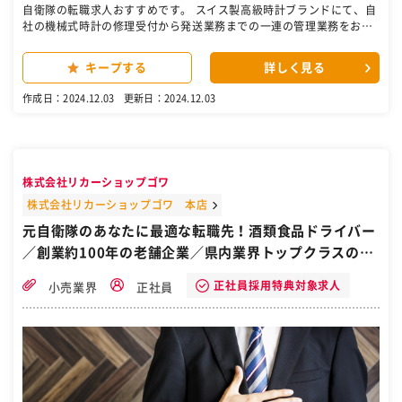
自衛隊の転職求人おすすめです。 スイス製高級時計ブランドにて、自
社の機械式時計の修理受付から発送業務までの一連の管理業務をお願
いします。 お客様からお預かりした大切な時計を、1本1本、丁寧に取
り扱って頂きます。 【担当業務】 ・修理受付から修理完了後の発送
キープする
詳しく見る
の進捗管理、事務業務 ・専用システム、Excelを使用した事務処理
業務 ・時計修理担当者の依頼に応じたパーツのピッキング等技術者
作成日：2024.12.03
更新日：2024.12.03
サポート 等 ※将来的に時計修理部門内でのジョブローテーション
（アドミニストレーター・クオリティコントロール・外装修理業務）
を行い、 様々な業務に携わって頂くことを予定しています。 ※ワー
クライフバランス（残業なし・年次有給休暇取得推奨） ※福利厚生 ※
トレーニング制度あり ●英語・外国語を使う仕事です ［自衛隊・転
株式会社リカーショップゴワ
職・求人］
株式会社リカーショップゴワ 本店
元自衛隊のあなたに最適な転職先！酒類食品ドライバー
／創業約100年の老舗企業／県内業界トップクラスの売
上／和歌山県和歌山市
正社員採用特典対象求人
小売業界
正社員