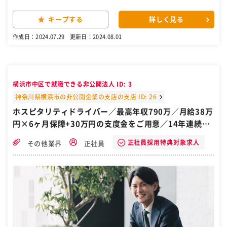
関やご家族に、私生活面のフォローを依頼したり、情報を共有した
り、連携を取りながらサポートを行います。 ■企業担当者（主に人事
キープする
詳しく見る
担当者）のサポート 日々の就労状況の報告、安定就労に向けた相談や
打ち合わせを実施します。状況を踏まえ、障害者雇用施策に対する提
作成日：2024.07.29
更新日：2024.08.01
案を行う機会もあります。 また、障害者雇用に向けた業務コンサルテ
ィングや、導入業務のフロー構築、マニュアル整備なども行います。
※業務の詳細ついては、選考プロセスの中でイメージを持っていただ
けるように説明いたします。 ［自衛隊/転職/求人］
横浜市中区で就職できる非公開法人 ID: 3
神奈川県横浜市の非公開企業の支店の支店 ID: 26
ホスピタリティドライバー／最高年収790万／月給38万
円×6ヶ月保障+30万円の支度金をご用意／14年連続業
界売上No.1!／神奈川県横浜市戸塚区／未経験者歓迎！
正社員採用特典対象求人
その他業界
正社員
自衛隊から転職したい方におすすめ求人