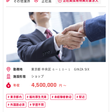
正社員採用特典対象求人
その他業界
正社員
東京都 中央区 ６－１０－１ GINZA SIX
勤務地
ショップ
施設形態
4,500,000
年収
円 〜
東京都内
福利厚生充実
未経験者歓迎
駅近
外国語必須
学歴不問