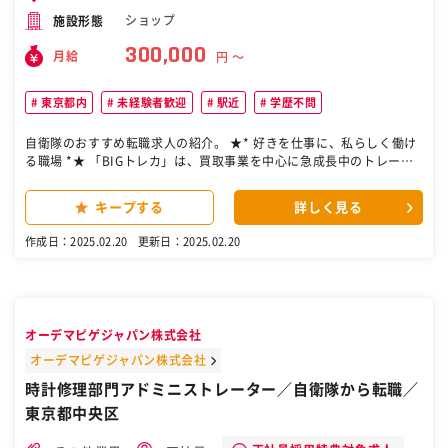
ショップ
施設形態
300,000
月給
円 〜
東京都内
未経験者歓迎
駅近
学歴不問
自衛隊のおすすめ転職求人の紹介。 ★* 好きを仕事に、私らしく働け
る職場 *★ 「BIGトレカ」は、買取事業を中心に急成長中のトレーデ
ィングカード専門店です。店舗拡大を積極的に行い、昨年はアメリカ
にも支店を開設。今後もさらなる拡大を予定しています。今回は、そ
キープする
詳しく見る
んな当社を支える事務職を募集することになりました◎ 以下のような
お仕事をお任せします。 ◆データ入力 （Excelを使って売上・在庫デ
作成日：2025.02.20
更新日：2025.02.20
ータなどを入力） ◆請求書作成 ◆電話対応や書類整理 ☑当社では女
性スタッフが多く活躍しています！ 出勤時は髪型・髪色・ネイル・ピ
アスが自由！自分らしいスタイルでOK♪趣味を隠す必要がなく、トレ
ーディングカードやアニメが好きな同僚やお客様と共通の話題で盛り
上がれる職場です。個性を大切にしながら、好き全開でのびのびと活
オーデマピゲジャパン株式会社
躍できます◎ ［自衛隊・転職・求人］
オーデマピゲジャパン株式会社
時計修理部門アドミニストレーター／自衛隊から転職／
東京都中央区