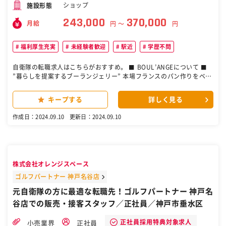
ショップ
施設形態
243,000
370,000
月給
円 〜
円
福利厚生充実
未経験者歓迎
駅近
学歴不問
自衛隊の転職求人はこちらがおすすめ。 ⬛ BOUL’ANGEについて ⬛
”暮らしを提案するブーランジェリー” 本場フランスのパン作りをベー
スに世界中から厳選した小麦粉を使用し、シーズンごとに届く旬の素
材を掛け合わせ、見た目にも美しく美味しいパンを提案するブーラン
キープする
詳しく見る
ジェリー。 ベーカリー製造（ブーランジェ）として下記業務をお任せ
いたします。 ・仕込み、面台（成形）、焼成（釜）、仕上げ ・在庫管
作成日：2024.09.10
更新日：2024.09.10
理、発注業務 ・ロス管理 ・衛生管理 ・商品提案 など ※未経験の方も
できる業務からお任せしていきますのでご安心ください！ ［自衛隊・
転職・求人］
株式会社オレンジスペース
ゴルフパートナー 神戸名谷店
元自衛隊の方に最適な転職先！ゴルフパートナー 神戸名
谷店での販売・接客スタッフ／正社員／神戸市垂水区
正社員採用特典対象求人
小売業界
正社員