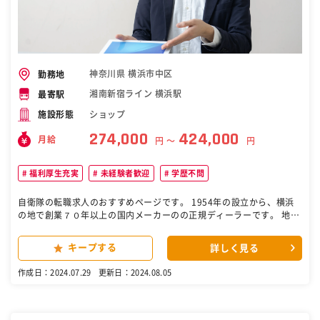
神奈川県 横浜市中区
勤務地
湘南新宿ライン 横浜駅
最寄駅
ショップ
施設形態
274,000
424,000
月給
円 〜
円
福利厚生充実
未経験者歓迎
学歴不問
自衛隊の転職求人のおすすめページです。 1954年の設立から、横浜
の地で創業７０年以上の国内メーカーのの正規ディーラーです。 地
元・横浜市での地域に密したサービスとお客様満足の向上をモットー
に、常に自動車整備の新技術を追求しながら、創業以来、安定経営を
キープする
詳しく見る
続けています。 ◆せっかく購入した自動車に長く安心してお乗り頂く
ために、定期的な整備サービスや自動車保険を提案するのも仕事のひ
作成日：2024.07.29
更新日：2024.08.05
とつ。 ◆ご要望次第で、整備入庫のためにお客様のご自宅に伺うこと
も。自動車の引取りや新車のお届けも行うため、自動車免許は必須で
す。 【主な仕事内容】 ・来場、訪問、電話等による接客対応、販売活
動 ・お客様イベントの立案、実行（ゴルフコンペ・バーベキュー・コ