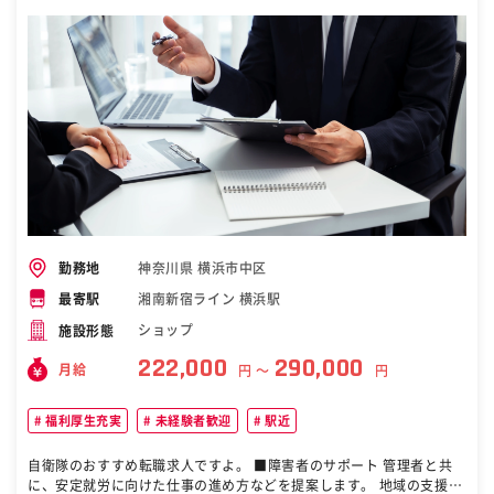
神奈川県 横浜市中区
勤務地
湘南新宿ライン 横浜駅
最寄駅
ショップ
施設形態
222,000
290,000
月給
円 〜
円
福利厚生充実
未経験者歓迎
駅近
自衛隊のおすすめ転職求人ですよ。 ■障害者のサポート 管理者と共
に、安定就労に向けた仕事の進め方などを提案します。 地域の支援機