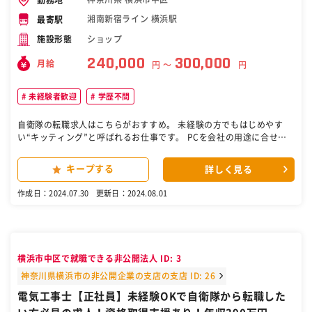
湘南新宿ライン 横浜駅
最寄駅
ショップ
施設形態
240,000
300,000
月給
円 〜
円
未経験者歓迎
学歴不問
自衛隊の転職求人はこちらがおすすめ。 未経験の方でもはじめやす
い“キッティング”と呼ばれるお仕事です。 PCを会社の用途に合せて
使えるように設定をします。 ●出荷前のPCの設定や仕様変更 ●PCやi
Padの設定や保守 ●必要なソフトのインストール ●PC全般の修理
キープする
詳しく見る
など ※修理作業センタ―内でチーム単位でお仕事します。 作業のやり
方はマニュアル仕様書があります。 電話応対や接客等ははないので作
作成日：2024.07.30
更新日：2024.08.01
業に集中できます。 PCやネットワークの基本を学んだら「ネットワ
ークやサーバの運用・構築」など専門的なお仕事にもチャレンジでき
ます。 ［自衛隊・転職・求人］
横浜市中区で就職できる非公開法人 ID: 3
神奈川県横浜市の非公開企業の支店の支店 ID: 26
電気工事士【正社員】未経験OKで自衛隊から転職した