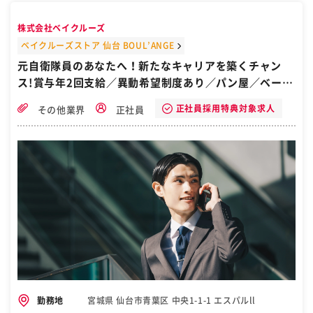
職者が多く、和気あいあいとした職場です。スタッフ同士で切磋琢磨
し合える環境で、長期的に成長できる場があります。 【働くメリッ
株式会社ベイクルーズ
ト】 あなたの成長が評価される 人との関わりを大切にする仕事 新し
いことにチャレンジできる職場 DX化にも取り組んでおり、効率的な働
ベイクルーズストア 仙台 BOUL’ANGE
き方が可能 【厳しさ】 ビール樽は20kg程度の重量があり、体力が求
元自衛隊員のあなたへ！新たなキャリアを築くチャン
められる仕事です。また、雨天時などの業務では屋外で体が濡れるこ
ス!賞与年2回支給／異動希望制度あり／パン屋／ベーカ
ともあります。 ［自衛隊・転職・求人］
リーのパン製造／ブーランジェ／仙台市青葉区
正社員採用特典対象求人
その他業界
正社員
宮城県 仙台市青葉区 中央1-1-1 エスパルll
勤務地