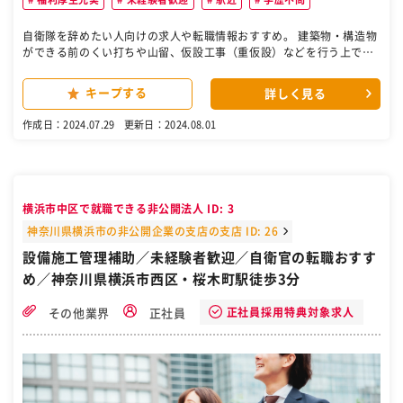
自衛隊を辞めたい人向けの求人や転職情報おすすめ。 建築物・構造物
ができる前のくい打ちや山留、仮設工事（重仮設）などを行う上でス
ケジュールを立てて、職人の手配、安全管理、進捗管理などを行いま
す。 【具体的な業務内容】 ・元請け会社と打ち合わせ ・施工計画の
キープする
詳しく見る
立案 ・協力会社の選定、連絡、人員の確保 ・建設現場での工程、品
質、安全、予算の管理業務 【工事の種類について】 ・くい打ち…建物
作成日：2024.07.29
更新日：2024.08.01
を安定させるために地盤に杭を打ちます ・山留…地面を掘削すると
き、周辺地盤が崩れないよう設置する構造物です ・桟橋工事…工事の
際に重機が通る構造物を用意します ※上記は一例です。いずれも建築
の過程で必要になる土木工事です。詳しくは入社後に学んでいきまし
ょう 工期：案件により様々ですが、平均すると1.5～2ヶ月くらいで
横浜市中区で就職できる非公開法人 ID: 3
す。 ［自衛隊/転職/求人］
神奈川県横浜市の非公開企業の支店の支店 ID: 26
設備施工管理補助／未経験者歓迎／自衛官の転職おすす
め／神奈川県横浜市西区・桜木町駅徒歩3分
正社員採用特典対象求人
その他業界
正社員