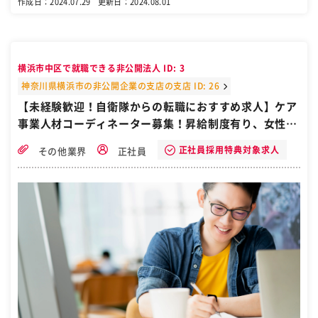
作成日：2024.07.29
更新日：2024.08.01
横浜市中区で就職できる非公開法人 ID: 3
神奈川県横浜市の非公開企業の支店の支店 ID: 26
【未経験歓迎！自衛隊からの転職におすすめ求人】ケア
事業人材コーディネーター募集！昇給制度有り、女性活
躍、ノルマなし、週休2日、経験者歓迎、寮・社宅あ
正社員採用特典対象求人
その他業界
正社員
り、賞与あり／神奈川県横浜市神奈川区金港町／横浜駅
徒歩4分