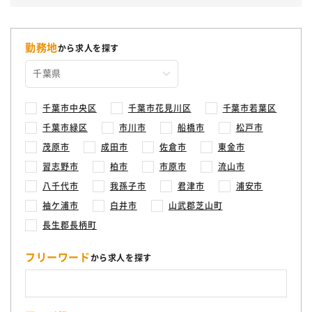
勤務地
から求人を探す
千葉市中央区
千葉市花見川区
千葉市若葉区
千葉市緑区
市川市
船橋市
松戸市
茂原市
成田市
佐倉市
東金市
習志野市
柏市
市原市
流山市
八千代市
我孫子市
君津市
浦安市
袖ケ浦市
白井市
山武郡芝山町
長生郡長柄町
フリーワード
から求人を探す