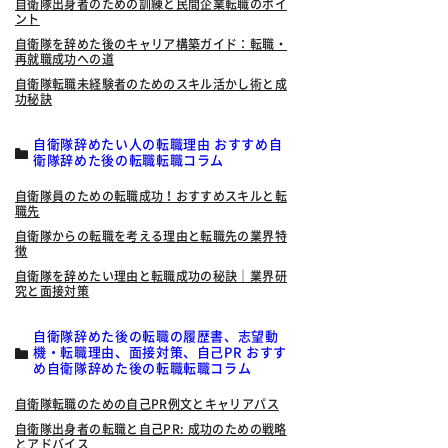
自衛隊出身者のための訓練と民間企業転職のポイ
ント
自衛隊を辞めた後のキャリア構築ガイド：転職・
再就職成功への道
自衛隊転職未経験者のためのスキル活かし術と成
功秘訣
自衛隊辞めたい人の転職理由 おすすめ自
衛隊辞めた後の転職転職コラム
自衛隊員のための転職成功！おすすめスキルと転
職先
自衛隊からの転職を考える理由と転職先の業界特
徴
自衛隊を辞めたい理由と転職成功の秘訣｜業界研
究と面接対策
自衛隊辞めた後の転職の履歴書、志望動
機・転職理由、面接対策、自己PR おすす
め自衛隊辞めた後の転職転職コラム
自衛隊転職のための自己PR例文とキャリアパス
自衛隊出身者の転職と自己PR: 成功のための戦略
とアドバイス