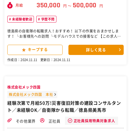
350,000
500,000
月給
円 〜
円
未経験者歓迎
学歴不問
徳島県の自衛隊の転職求人！おすすめ！ 以下の作業をおまかせしま
す！ └お客様先への訪問 └モデルハウスでの接客など 【この求人のP
OINT】 ▶完全未経験からデビューOK！ ▶お休みも充実しています◎
▶スキルアップできる環境です！ ▶インセンティブ制度あり！ ［自衛
キープする
詳しく見る
隊・転職・求人］
作成日：2024.11.11
更新日：2024.11.11
株式会社メック四国
株式会社メック四国 本社
経験次第で月給50万!災害復旧対策の建設コンサルタン
ト／未経験OK／自衛隊から転職／徳島県美馬市
正社員採用特典対象求人
その他業界
正社員