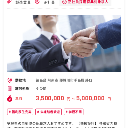
ーザー開発 ◇電気・光学設計業務、プリント基板、電気駆動回路の設
正社員採用特典対象求人
製造業界
正社員
計 ◇LED・LD試作・測定・評価、熱設計を含む筐体設計、レンズ設計
◆LED・半導体レーザー製造技術 ◇LED、LD前工程／後工程の工程設
計 ◇量産プロセス構築にむけた工程検証・条件出し・評価 ◇画像検査
の環境構築・設定、量産設備の立上げなど ◆生産装置・検査装置の設
計 ◇生産装置、検査装置の機械設計 ◇計装・制御装置開発のための回
路設計 ◇制御設計、プログラム設計 ◇画像処理外観検査機のソフトお
よびハード設計 ◇自動化、ロボットラインの設計 ◇プラント設備設
計・施工管理 【勤務地】 ・適性や居住地などを考慮のうえ、配属を決
定します ◆本社：徳島県阿南市上中町岡491番地 ・システムエンジニ
ア ・LED・半導体レーザー開発 ・LED・半導体レーザー製造技術 ・
生産装置・検査装置の設計 ◆横浜研究所：神奈川県横浜市神奈川区守
屋町三丁目13-19 ・LED・半導体レーザー開発 ◆諏訪技術センター：
長野県諏訪郡下諏訪町8974-6 ・LED・半導体レーザー開発 ◆辰巳工
場（TS工場）：徳島県阿南市辰巳町1番地1 ・LED・半導体レーザー製
造技術 ◆鳴門工場（N工場）：徳島県鳴門市大麻町市場字川向一38番
徳島県 阿南市 那賀川町手島榎瀬42
勤務地
地2 ・LED・半導体レーザー製造技術 ◆辰巳工場（TN工場）：徳島県
その他
施設形態
阿南市辰巳町1番地19 ・生産装置・検査装置の設計 ［自衛隊・転職・
求人］
3,500,000
5,000,000
年収
円 〜
円
福利厚生充実
未経験者歓迎
学歴不問
徳島県の自衛隊の転職求人おすすめです。 【機械設計】 各種省力機