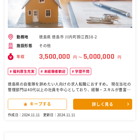
徳島県 徳島市 川内町鈴江西38-2
勤務地
その他
施設形態
3,500,000
5,000,000
年収
円 〜
円
福利厚生充実
未経験者歓迎
学歴不問
徳島県の自衛隊を辞めたい人向けの求人転職におすすめ。 現在当社の
管理部門は40代以上の社員を中心としており、経験・スキルが豊富な
社員が活躍しています。 中長期を見据えてこの度管理部門の次世代を
担っていただける方を採用する運びとなりました。 先輩社員が活躍し
キープする
詳しく見る
ていますので入社時に特別な知識や経験は不要です。 ■業務内容 ・各
種契約書のリーガルチェック ・コンプライアンス関連の施策企画及び
作成日：2024.11.11
更新日：2024.11.11
実施 ・社内各部署からの法務相談への対応 ・弁護士相談 ・社内規定
の管理 ［自衛隊・転職・求人］