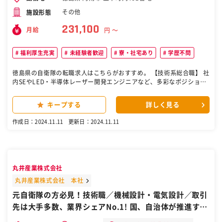
その他
施設形態
231,100
月給
円 〜
福利厚生充実
未経験者歓迎
寮・社宅あり
学歴不問
徳島県の自衛隊の転職求人はこちらがおすすめ。 【技術系総合職】 社
内SEやLED・半導体レーザー開発エンジニアなど、多彩なポジション
から選択可能！ 社内SE、LED・半導体レーザー（開発／製造技術／生
産装置・検査装置設計）のいずれかをお任せします。 「日本でつく
キープする
詳しく見る
り、世界に売る」をテーマに、徳島本社を中心となって事業を展開し
ています。 経験に応じて下記業務をお任せします。入社後に会社概要
作成日：2024.11.11
更新日：2024.11.11
やシステム説明を行う座学期間を経て、以降はOJTにて各部門で業務
を教えていきます。 【業務内容】 ◆SE 社内ITインフラ（サーバ、
ネットワーク等）の構築・運用管理 国内外の拠点を結ぶ大規模ITイン
フラの構築・運用管理を行います。 ※サーバ台数200台以上、データ
ベースサーバ、Webサーバ、ファイルサーバ、ActiveDirectory認証
丸井産業株式会社
基盤等を含む、クラウドサービス、データセンタ等の活用を含みま
す。 ◆SE 社内システムの設計、開発・プログラミング SCM、ER
丸井産業株式会社 本社
P、MES、BI等に関わるシステムの構築・運用を行います。要件定義
元自衛隊の方必見！技術職／機械設計・電気設計／取引
から設計、コーディング、テスト、運用まで担っています。 ※国内向
先は大手多数、業界シェアNo.1! 国、自治体が推進する
けに加え、海外拠点を含むグローバルシステムの開発、IoT、ビッグデ
ータ解析、AI、モバイル端末の活用等を含みます。 ◆LED・半導体レ
業界なので安定志向の方におすすめ／徳島県阿南市