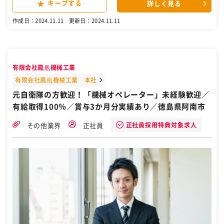
キープする
詳しく見る
実労働時間7時間 6|経験により50万スタートも =================
====== 〈 仕事内容 〉 災害現場や道路の課題解決業務をお任せ！ ・
作成日：2024.11.11
更新日：2024.11.11
災害現場の復旧対策 ・自然災害に関する調査/設計 ・道路改良に関す
る調査/設計 など 地域の人達の生活に欠かせない社会貢献度の高い業
務に携われます。 ∇経験に応じて以下作業もお任せします。 ・観測デ
ータの収集整理 ・各種解析/設計 ・CADによる図化 ・ボーリング管理
など 〈 現場について 〉 ・徳島県内を中心とした各現場 ・現場は会社
有限会社鳳凰機械工業
集合で向かいます。 ・出張あり（泊りでの出張なし） ☆書類作成のサ
ポートあり ☆デスクワーク5割：現場作業5割 【アピールポイント】
有限会社鳳凰機械工業 本社
＼ ここもポイント！要チェックです／ ▶未経験でも活躍できる理由
元自衛隊の方歓迎！「機械オペレーター」未経験歓迎／
新人研修やグループ企業内研修も行っており、管理職へのキャリアア
有給取得100％／賞与3か月分実績あり／徳島県阿南市
ップも叶います。 もし業務で分からないことがあっても先輩たちが優
しく教えてくれる等仕事の相談もしやすい環境です。 ▶頼れる先輩達
があなたを歓迎します ・施工管理8名 ・現場作業員5名 ・建設コンサ
正社員採用特典対象求人
その他業界
正社員
ルタント4名 計17名のスタッフが活躍中！ 20代～50代と幅広く在籍
しており、未経験スタートのスタッフも活躍中！ ▶資格取得支援とキ
ャリアアップ 技術士やRCCM、地質調査技士などの専門資格取得支援
あり！スキルアップを目指す方に最適な環境です。 ━━━【当社の紹
介】━━━ 美馬市にある当社は、斜面安定に関する調査・設計・工事
を中心に、災害現場の復旧対策などを行っています。また当社は東京
に本社を置くJCEホールディングスのグループ会社です。グループ会
社との強固なネットワークで安定成長中かつ、首都圏クラスの福利厚
生や 社内制度が揃っています。 ［自衛隊・転職・求人］