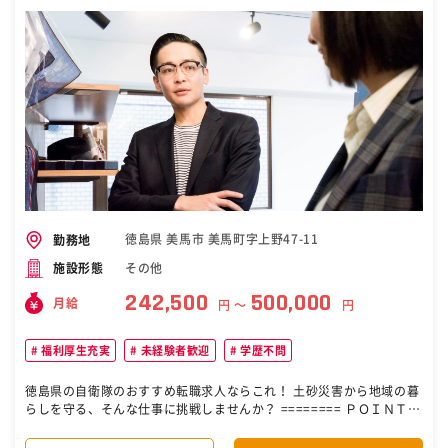
徳島県 美馬市 美馬町字上野47-11
勤務地
その他
施設形態
242,500
500,000
月給
円 〜
円
福利厚生充実
未経験者歓迎
学歴不問
徳島県の自衛隊のおすすめ転職求人ならこれ！ 土砂災害から地域の暮
らしを守る、そんな仕事に挑戦しませんか？ ======== ＰＯＩＮＴ =
======= 1|充実した研修で未経験でも活躍可 2|賞与あり（最大5か月
分） 3|家賃補助制度＆家族手当あり 4|資格取得補助＆資格手当あり 5|