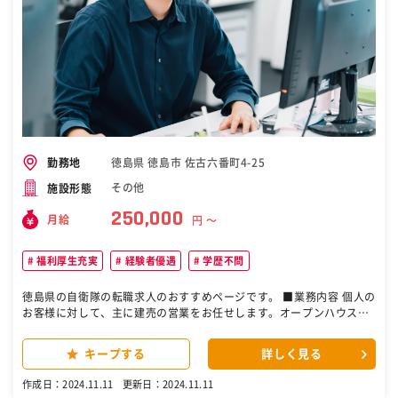
門的なサービスを、グローバルに通用する価格で提供しております。
☆会社紹介動画：https://cdmo.shionogi-ph.co.jp/introduction/mo
vie.html 変更の範囲：会社の定める業務 ［自衛隊・転職・求人］
徳島県 徳島市 佐古六番町4-25
勤務地
その他
施設形態
250,000
月給
円 〜
福利厚生充実
経験者優遇
学歴不問
徳島県の自衛隊の転職求人のおすすめページです。 ■業務内容 個人の
お客様に対して、主に建売の営業をお任せします。オープンハウスで
配布するチラシや、予約サイトから予約をいただいたお客様が対象で
す。具体的な業務は下記を想定しています。 ・オープンハウスにて接
キープする
詳しく見る
客業務 ・業者訪問、物件調査下見、物件情報収集 ・物件査定書の作
成、PC物件入力、契約書の作成 ・チラシ作成、配布作業全般 ・買取
作成日：2024.11.11
更新日：2024.11.11
物件の営業全般 ・ローン手続きのお手伝い 20代、30代の子育て世代