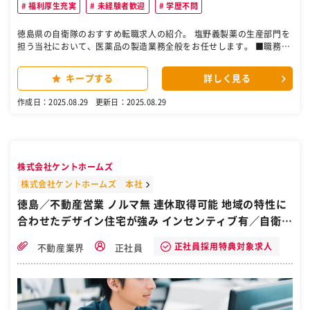
福利厚生充実
未経験者歓迎
学歴不問
徳島県の自衛隊のおすすめ転職求人の紹介。 塩野義製薬の生産部門を
担う当社において、医薬品の製造業務全般をお任せします。 ■職務詳
細 ・一般薬や高薬理活性原薬の製造 ・有機合成反応→抽出・濃縮→晶
析→乾燥→粉砕の製造作業 ・当該製造に関する手順書類の作成 ・当該
キープする
詳しく見る
製造工程の管理、改善など 一連のプロセスについてチーム単位でオペ
レーションしていただき原薬まで導きます。 経験・スキルに応じて、
作成日：2025.08.29
更新日：2025.08.29
各種業務をお任せしていきます。 ■組織構成 製造部門⇒58名（男性4
5名・女性13名）、平均年齢41.8歳（男性41.5歳、女性42.8歳） 徳島
工場は、充実した設備を整備し、医薬品原薬製造の豊富な経験を有し
ています。治験用原薬から商用原薬まで一貫した製造が行えます。 ■
働く魅力 ・年間休日127日、残業月15時間程度と非常に働きやすい環
株式会社ケントホームズ
境です。また、育児支援・時短勤務などの制度も充実しています。 ・
製造工程に関する幅広い業務をご担当いただくため、これまでの経験
株式会社ケントホームズ 本社
を活かしたうえで、製造技術や医薬品の品質システムに関する知識も
徳島／不動産営業 ノルマ無 連休取得可能 地域の特性に
学ぶことが可能です。 ・社員に当社の良い所を尋ねると、口を揃えて
合わせたデザイン住宅が強み インセンティブ有／自衛隊
「人間関係が良い！」と言うほど風通しの良い会社です。また、上司
との距離も近いため、「作業の流れをこんな風に変えたい！」などの
から転職／徳島市
アイデアや意見は積極的に採用され、評価はしっかりと賞与昇給に反
正社員採用特典対象求人
不動産業界
正社員
映されます。 ■当社について シオノギファーマは、塩野義製薬の生
産部門が独立し、新たに設立された会社です。 原薬・製剤の研究開発
ならびに治験薬～商用に至る幅広い生産、調達、包装、分析、医薬エ
ンジニアリング技術、薬事などで「フルレンジサービス」をワンスト
ップで提供し、お客さまのニーズや社会の期待に応える高い品質と専