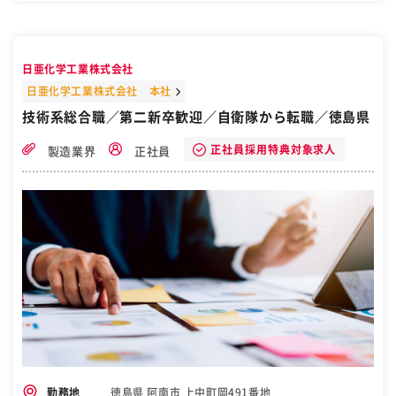
のお客様が多く、機能性にこだわりを持った住宅をご提供している
為、商談しやすく、ご納得いただき、住宅を購入していただく事が出
来ます。 ■年収例 入社9年目営業部長 1050万円（月給55万＋歩合
給） 入社4年目営業係長 600万（月給35万＋歩合給） 入社3年目営
日亜化学工業株式会社
業一般職 450万（月給30万＋歩合給） 安定の固定給はもちろんです
が、その人の頑張りによっては＋αインセンティブも付きます！契約
日亜化学工業株式会社 本社
棟数や売り上げ金額などに応じて支給額や％が変わります。チームご
技術系総合職／第二新卒歓迎／自衛隊から転職／徳島県
とに目標があり、その数に応じて個人の目標棟数も決まります。 ■働
き方 ・同社では働きやすい環境づくりに取り組んでおります。入学
正社員採用特典対象求人
製造業界
正社員
式・入園式などのイベントに合わせて休暇取得しやすい環境であった
り、有休5日以上必須はもちろん、年間20日間保有分を全て使い切っ
ているケースもあります！また、連休についても過去GW6連休取得の
実績などもあり、大型連休でしっかり休める体制も整えつつありま
す。 ・営業なので休日の急な連絡等は発生することはあるものの、社
員によっては急ぎの用事以外は休み中は連絡せず出勤時にまとめて返
信している方もいらっしゃいます。 ［自衛隊・転職・求人］
徳島県 阿南市 上中町岡491番地
勤務地