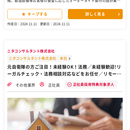
械、製造設備等お客様の要望に応じたオーダーメイド製作の設計業務
（3CAD使用）をお任せします。 【電気設計】 上記機械、設備の電気
設計業務（ハード設計、ソフト設計）をお任せします。 ［自衛隊・転
キープする
詳しく見る
職・求人］
作成日：2024.11.11
更新日：2024.11.11
ニタコンサルタント株式会社
ニタコンサルタント株式会社 本社
元自衛隊の方ご注目！未経験OK！法務／未経験歓迎!リ
ーガルチェック・法務相談対応などをお任せ／リモート
勤務相談可・フレックス制／年間休日125日／徳島県徳
正社員採用特典対象求人
その他業界
正社員
島市