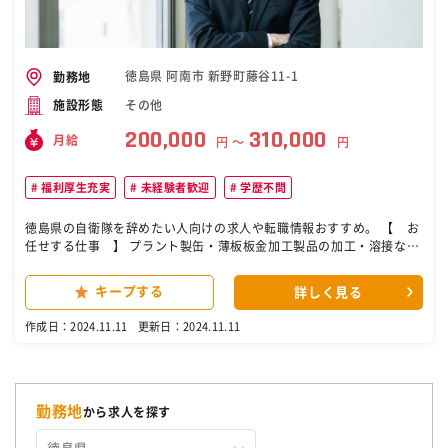
徳島県 阿南市 新野町藤谷11-1
勤務地
その他
施設形態
200,000
310,000
月給
円 〜
円
福利厚生充実
未経験者歓迎
学歴不問
徳島県の自衛隊を辞めたい人向けの求人や転職情報おすすめ。 【 お
任せする仕事 】 プラント製缶・薄板板金加工製品の加工・溶接など
をお任せします！複数名で作業することもあります。 ＞＞具体的に
は... ●プラント部材（鉄骨・架台・歩廊・配管） ●機械装置カバー、
キープする
詳しく見る
機械部品 ●制御盤・キュービクル等のカバー 四国電力や日亜化学工業
などで当社の製品が使用されています！ 【 当工場のワークポイン
作成日：2024.11.11
更新日：2024.11.11
ト 】 ○大きく重たい物はクレーンなどを使用 ⇒移動の負担はほとん
どなし！ ○実働約7.5hと少なめ！ ○髪型髪色自由！ひげ＆ピアスO
K！ ○スポットクーラー配置あり 【アピールポイント】 ＼この“フラ
ンクさ”が心地イイ！／ 現在、37名のスタッフが在籍しており20代や
30代の若手も活躍中です！フランクな方が多く、気軽に意見を 言った
勤務地
から求人を探す
り相談したりできる雰囲気です！ スタッフ間の距離感が丁度良いの
で、あなたもきっとすぐに馴染めるでしょう。 ［自衛隊・転職・求