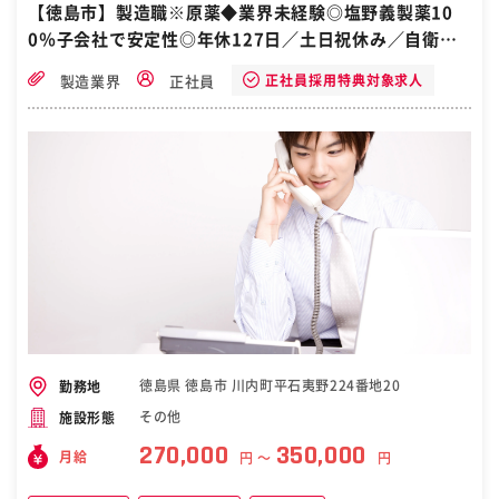
【徳島市】製造職※原薬◆業界未経験◎塩野義製薬10
0％子会社で安定性◎年休127日／土日祝休み／自衛隊
から転職
正社員採用特典対象求人
製造業界
正社員
徳島県 徳島市 川内町平石夷野224番地20
勤務地
その他
施設形態
270,000
350,000
月給
円 〜
円