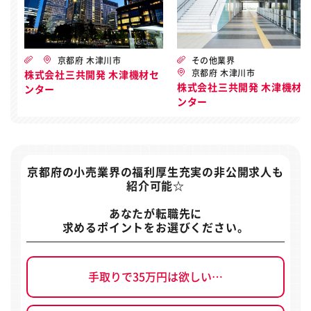
京都府 木津川市
その他業界
京都府 木津川市
株式会社三共開発 木津機材セ
株式会社三共開発 木津機材
ンター
ンター
京都府の小売業界の福利厚生充実の非公開求人
も
紹介可能☆
あなたが転職先に
求めるポイントをお選びください。
手取りで35万円は欲しい…