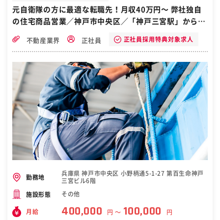
風で働きやすさも◎ 部署を超えた連携が強く、常にサポートし合える
元自衛隊の方に最適な転職先！月収40万円〜 弊社独自
環境が整っています。困った時には必ず仲間が助けてくれる体制も、
の住宅商品営業／神戸市中央区／「神戸三宮駅」から徒
未経験から成長・活躍できる秘訣！ =================== ＼お客
様に誠実な提案を行う住宅営業職の募集！／ 住宅展示場に来場された
歩3分
お客様に当社の注文住宅をご案内します。 反響型営業で、飛び込みや
正社員採用特典対象求人
不動産業界
正社員
テレアポは一切ありません。 【仕事の流れ】 お客様の希望・予算をヒ
アリング ▼ 設計士、インテリアコーディネーターと協力してプランを
提案 ▼ ご成約いただけたら… ▼ 引渡しまでの進捗管理 施工期間中は
お客様へのサポート ▼ お引き渡し ◎初来場から成約まで平均1～2ヵ
月、引き渡しまでは約1年。長期的な関係性を築き、お客様との信頼
関係を深められることは、注文住宅の営業ならではです！ 【明確な評
価制度】 当社では「社員に何でもしてあげたいけど、そうもいかない
ので積極的に収入で還元する！」という社長の想いのもと、独自の歩
合システムを完備！ 「お客様第一に行動できる社員」という評価基準
を設けており、"がんばった成果"への評価が分かりやすく、真面目で
素直に仕事ができる方ほど高収入を得ることができます。 ◆この仕事
のやりがい お客様にとっても人生の大きな買い物である“家”。大きな
金額が動くと共に、お客様の人生に関わるという仕事の大きさは、こ
の仕事だから感じられる“やりがい”です。また提案から成約、住宅の
完成まで長い時間をかけて、お客様としっかり関係性を構築できるこ
兵庫県 神戸市中央区 小野柄通5-1-27 第百生命神戸
勤務地
とも、この仕事の面白さといえます。 ［自衛隊・転職・求人］
三宮ビル6階
その他
施設形態
400,000
100,000
月給
円 〜
円