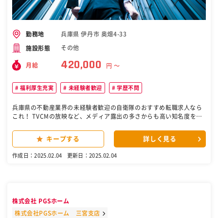
兵庫県 伊丹市 奥畑4-33
勤務地
その他
施設形態
420,000
月給
円 〜
福利厚生充実
未経験者歓迎
学歴不問
兵庫県の不動産業界の未経験者歓迎の自衛隊のおすすめ転職求人なら
これ！ TVCMの放映など、メディア露出の多さからも高い知名度を持
つ小林住宅。1946年の創業以来、一戸建て注文住宅の専業メーカーの
パイオニア的存在として、最高等級の耐震性能や年中快適に過ごせる
キープする
詳しく見る
断熱性能などを持つ住宅をお客様に提供し続けています。 ★自信を持
ってお勧めできる商品力！ エアコン1台で家中快適な"こだわりの外断
作成日：2025.02.04
更新日：2025.02.04
熱工法" 国が定めた最高等級である"耐震等級3" ……など、自信を持っ
て提案できるポイントが揃う当社の注文住宅だからこそ、営業スキル
や経験年数に関わらず、成果を出しやすい！ お客様へ誠実に商品の魅
力を伝えることが結果に繋がります。 ★専門家と連携したチーム体制
提案の段階から設計士やインテリアコーディネーターと打ち合わせを
株式会社 PGSホーム
行い、それぞれのプロの意見を早い段階から取り入れることができる
点も高品質なサービスを提供できる理由です。 ★フォローし合える社
株式会社PGSホーム 三宮支店