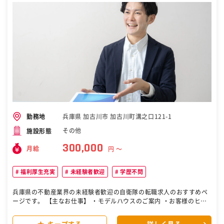
方も丁寧な指導で安心スタート！ 必要な知識は、3ヵ月の研修で習得
できます。 頑張る方は宅建や管理業務主任者、マンション管理士 賃貸
不動産経営管理士等の資格取得も目指せますよ。 ［自衛隊・転職・求
人］
兵庫県 加古川市 加古川町溝之口121-1
勤務地
その他
施設形態
300,000
月給
円 〜
福利厚生充実
未経験者歓迎
学歴不問
兵庫県の不動産業界の未経験者歓迎の自衛隊の転職求人のおすすめペ
ージです。 【主なお仕事】 ・モデルハウスのご案内 ・お客様のヒア
リング ・ローンシミュレーションなどの提案 ・契約手続き ・進捗状
況を確認 ・お引渡し 【高いブランド力】 地域では住宅と言えば「KA