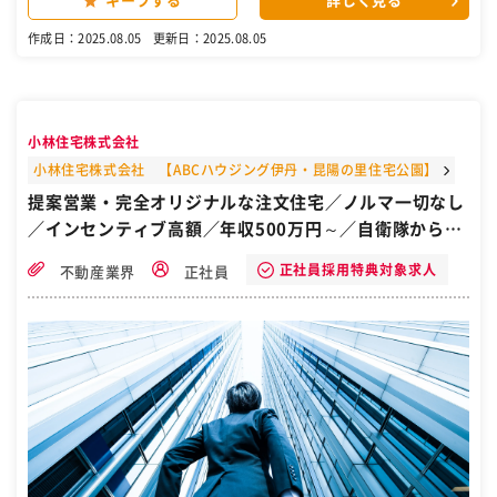
キープする
詳しく見る
NJU」と名前も 知れわたっており、信頼度も高く反響営業 ですの
で、ご提案がしやすい環境です。 【トータルサービス】 最初のヒアリ
作成日：2025.08.05
更新日：2025.08.05
ングからはじまり、設計から アフターフォローまで一貫体制で、お客
様も 頼みやすいのが強みです。 プランニングは設計スタッフ、工事は
監督が管理を 行うなど、仕事も細分化されているので、 営業業務に集
中して取り組めます。 【しっかり稼げて家族も安心】 月給30万円～
の固定給に加えて、資格手当や 賞与、インセンティブも充実。頑張り
小林住宅株式会社
次第では 年収1000万円以上も可能です◎ マネジメントポジションへ
のステップアップも 目指せるなど、腰を据えて長期活躍できますよ。
小林住宅株式会社 【ABCハウジング伊丹・昆陽の里住宅公園】
おかげ様で業績好調の安定企業！ 兵庫県下でトップクラスの住宅供給
提案営業・完全オリジナルな注文住宅／ノルマ一切なし
実績を持つ、 『関西住宅販売株式会社』の加古川支店で、 腰を据えて
／インセンティブ高額／年収500万円～／自衛隊から転
長く活躍しませんか。 ＼正社員の反響営業スタッフ募集／ インターネ
ットやお電話などで、 お問い合わせいただいたお客様からの ご要望に
職／兵庫県伊丹市
合わせた提案をお願いします。 充実の研修で専門知識など指導するの
正社員採用特典対象求人
不動産業界
正社員
で、 未経験の方も安心してご応募ください！ ◇ここがポイント！ ・
インセンティブや各種手当でしっかり稼げる！ ・昇給制度や年2回の
賞与で頑張りを還元！ ・車通勤OK！もちろん無料の駐車場も完備！
・幅広い年代の男性スタッフが活躍中！ ［自衛隊・転職・求人］