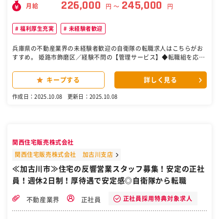
226,000
245,000
月給
円 〜
円
福利厚生充実
未経験者歓迎
兵庫県の不動産業界の未経験者歓迎の自衛隊の転職求人はこちらがお
すすめ。 姫路市飾磨区／経験不問の【管理サービス】◆転職組を応援
★資格取得も目指せます 管理サービススタッフ ☆管理サービススタッ
フは、【建物管理】 【家賃管理】【契約管理】を行います。 オーナー
キープする
詳しく見る
様に代わり、賃貸建物の管理を通して、 住まいの安全・安心・快適を
支えます。 ☆人と関わる機会が多いので、 コミュニケーションやフッ
作成日：2025.10.08
更新日：2025.10.08
トワークの軽さが 光ります。笑顔はもちろん、何気ない会話を 大切
に、お客様との距離を縮めてください。 アパート、マンションを中心
に賃貸物件を 管理する『大東建託パートナーズ株式会社』。 東証プラ
イム上場企業＜大東建託グループ＞の 一翼を担っています。 定着率の
良さはバツグン◎ その秘密は、毎週水曜日に設けている 「ノー残業デ
関西住宅販売株式会社
ー」をはじめ、 働きやすい環境にあります。 充実の休日で家族との時
間や 自分の時間を大切にできますよ。 業界をリードし続ける安定企業
関西住宅販売株式会社 加古川支店
で 腰を据えて働きませんか？ より一層のサービスをお客様に届けるべ
≪加古川市≫住宅の反響営業スタッフ募集！安定の正社
く、 人材育成に力を注いでいます。 未経験から活躍できますよ。 あ
員！週休2日制！厚待遇で安定感◎自衛隊から転職
なたのアイデア、力をここで発揮してください。 ＞＞具体的には・・
◆建物の定期巡回 ◆点検や改修工事のご提案など ◆月の家賃の管理
◆更新・家賃改定・退去などの管理、 ◆入居者様との交渉、お問い合
正社員採用特典対象求人
不動産業界
正社員
わせ対応など オーナー様に代わり、入居される方の 安心・安全・快適
を支えるヤリガイある 仕事です。業務は多岐に渡りますが、 初めての