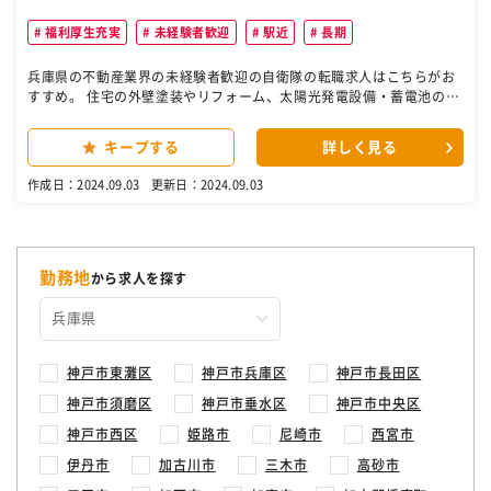
福利厚生充実
未経験者歓迎
駅近
長期
兵庫県の不動産業界の未経験者歓迎の自衛隊の転職求人はこちらがお
すすめ。 住宅の外壁塗装やリフォーム、太陽光発電設備・蓄電池の設
置工事など、お客様がお住まいに対して抱いておられるお困りごとや
ご要望をお伺いし、最適なサービスのご提案を行なう仕事です。 お客
キープする
詳しく見る
様によってニーズは様々なので、当社が持つ住宅に関するノウハウを
活かし、お一人お一人に合った問題解決を行ないます。 当社オリジナ
作成日：2024.09.03
更新日：2024.09.03
ルの光触媒コーティング塗料は、汚れが付きにくく耐久性に優れてい
るのが強みで、競合他社との差別化がしやすく自信を持っておすすめ
できる商材です。また、近年注目されている太陽光発電システムの販
売においては、「2018年度 東芝太陽光優秀販売店 全国第１位」を
受賞しました。確かな実績・ノウハウがあるので、営業未経験の方で
勤務地
から求人を探す
も自信を持って取り組んでいただけます。 営業部は、お客様へのファ
ーストコンタクトを担当する「アポインター」、アポイントをいただ
いたお客様に電話をかけて詳細なご要望をお伺いした上で商談日程を
調整する「設定者」、そして商談に赴き契約を結ぶ「クローザー」の
分業制になっており、入社後はまずアポインターとして活躍していた
神戸市東灘区
神戸市兵庫区
神戸市長田区
だきます。お客様の成約が上がるたび、担当したアポインターにイン
神戸市須磨区
神戸市垂水区
神戸市中央区
センティブや各種賞金が発生します。 ［自衛隊・転職・求人］
神戸市西区
姫路市
尼崎市
西宮市
伊丹市
加古川市
三木市
高砂市