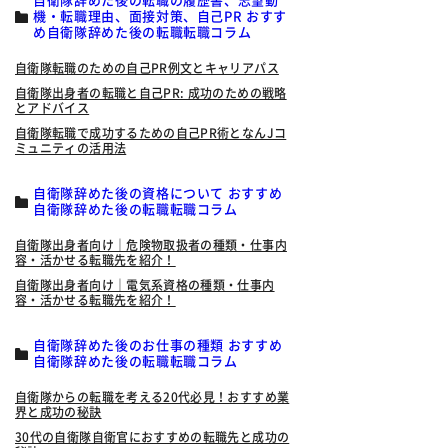
自衛隊辞めた後の転職の履歴書、志望動
機・転職理由、面接対策、自己PR おすす
め自衛隊辞めた後の転職転職コラム
自衛隊転職のための自己PR例文とキャリアパス
自衛隊出身者の転職と自己PR: 成功のための戦略
とアドバイス
自衛隊転職で成功するための自己PR術となんJコ
ミュニティの活用法
自衛隊辞めた後の資格について おすすめ
自衛隊辞めた後の転職転職コラム
自衛隊出身者向け｜危険物取扱者の種類・仕事内
容・活かせる転職先を紹介！
自衛隊出身者向け｜電気系資格の種類・仕事内
容・活かせる転職先を紹介！
自衛隊辞めた後のお仕事の種類 おすすめ
自衛隊辞めた後の転職転職コラム
自衛隊からの転職を考える20代必見！おすすめ業
界と成功の秘訣
30代の自衛隊自衛官におすすめの転職先と成功の