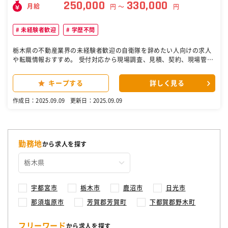
250,000
330,000
月給
円 〜
円
未経験者歓迎
学歴不問
栃木県の不動産業界の未経験者歓迎の自衛隊を辞めたい人向けの求人
や転職情報おすすめ。 受付対応から現場調査、見積、契約、現場管
理、引渡しから、アフターフォローまでマネージメントして頂きま
す。 工事内容は主に一般住宅のリフォームがメインとなります。 水廻
キープする
詳しく見る
り、内装、屋根・外壁、外構、まるごとリフォーム、小工事まで対応
頂きます。 施工管理アプリ ＡＮＤＰＡＤを使用しての営業活動となり
作成日：2025.09.09
更新日：2025.09.09
ます。 経験の浅い方又は無い方も同行の中で徐々に覚えて頂きます。
簡易的な内容から徐々に慣れて頂きたいと思っておりますので、スキ
ルに応じて担当して頂きます。 担当に任せきりでは無くしっかりフォ
ローしますので安心です。 ※同行者は30代 要普通免許 こんな方は応
募してください！！ ・素直で前向きに考えられる方 ・スタッフ及び周
勤務地
から求人を探す
囲関係者とコミュニケーションがとれる方 ・責任感がある方 ［自衛
隊・転職・求人］
宇都宮市
栃木市
鹿沼市
日光市
那須塩原市
芳賀郡芳賀町
下都賀郡野木町
フリーワード
から求人を探す