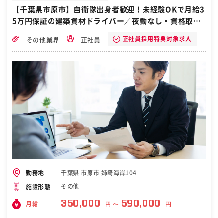
負担も軽減！ この仕事のやりがい 配送業務は1人で完結するイメージ
【千葉県市原市】自衛隊出身者歓迎！未経験OKで月給3
がありますが、この仕事はチーム制で現場ごとに役割分担をしながら
5万円保証の建築資材ドライバー／夜勤なし・資格取得
行うのが特徴です。仲間と声をかけ合い、無事に作業を終えたときの
一体感は格別です！コミュニケーションや協力を大切にできる方であ
支援あり
れば、より活躍できるでしょう！ ［自衛隊・転職・求人］
正社員採用特典対象求人
その他業界
正社員
千葉県 市原市 姉崎海岸104
勤務地
その他
施設形態
350,000
590,000
月給
円 〜
円