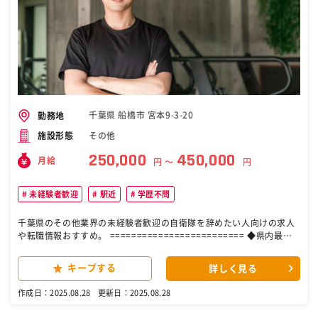
千葉県 船橋市 宮本9-3-20
勤務地
その他
施設形態
250,000
450,000
月給
円 〜
円
未経験者歓迎
駅近
学歴不問
千葉県のその他業界の未経験者歓迎の自衛隊を辞めたい人向けの求人
や転職情報おすすめ。 ========================= ◆県内最大
級の規模を誇る グループ企業で安心×安定勤務！ ◎未経験歓迎！経
験者優遇！ ◎月給25万～45万円 ◎賞与年3回＋家族・住宅手当・昇給
キープする
詳しく見る
◎夏季・年末年始休暇あり ========================= ◆◆事
業拡大に伴う 新規スタッフの増員を決定！◆◆ 私たちはCMでも
作成日：2025.08.28
更新日：2025.08.28
お馴染みの H＆Cホールディングスの セレモ・ハートグループです。
超高齢化社会を迎える日本で、 ニーズが拡大しているため、 新規での