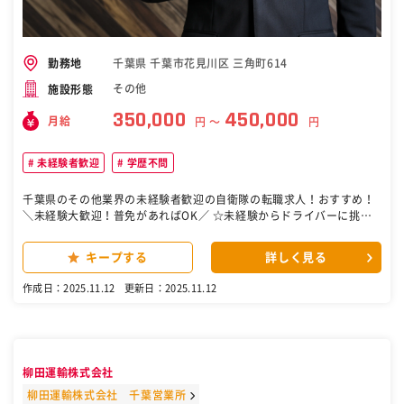
千葉県 千葉市花見川区 三角町614
勤務地
その他
施設形態
350,000
450,000
月給
円 〜
円
未経験者歓迎
学歴不問
千葉県のその他業界の未経験者歓迎の自衛隊の転職求人！おすすめ！
＼未経験大歓迎！普免があればOK／ ☆未経験からドライバーに挑戦
したい方 ☆中型免許はあるけど、ブランクがある方 ☆腰を据えて長く
働ける環境を求めている方 ☆収入を安定させたい方 ・・・そんな方に
キープする
詳しく見る
ピッタリ！ ＝＝＝＝＝＝＝＝＝＝＝＝＝＝＝＝＝＝＝ ≪株式会社光陽
テクノサービスのココがPOINT≫ ◆経験不問！安心の同乗研修あり
作成日：2025.11.12
更新日：2025.11.12
◆千葉・東京エリア／日勤のみ ◆月給35万円～45万円＋手当充実 ◆
社宅あり！遠方からの応募も大歓迎 ◆玉掛け・フォークリフトなど資
格取得支援あり ＝＝＝＝＝＝＝＝＝＝＝＝＝＝＝＝＝＝＝ 【業務内
容】 ”新築住宅向け建材”を ”千葉・東京中心の現場”へ配送していた
だきます。 ●1日に回る現場は1～3件 ●配送はチーム制 夜間・長距
柳田運輸株式会社
離なし！ チームでの対応なので、 2階建て現場では階ごとに分けて配
送するなど、 協力し合い効率的な配送が可能です◎ そのため体力的な
柳田運輸株式会社 千葉営業所