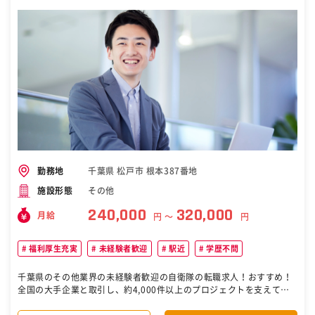
都中央区日本橋 └水天宮前駅より徒歩5分 （他、人形町駅、茅場町
駅） ◇東京都大田区平和島 └流通センター駅より徒歩12分 神奈川県
◇神奈川県横浜市中区南中通 └関内駅より徒歩5分 （他、日本大通り
駅） 千葉県 ◇千葉県山武郡芝山町岩山 └成田空港より車20分 福岡県
◇福岡県朝倉市一木 └甘木駅より車5分（車通勤OK） ［自衛隊・転
職・求人］
千葉県 松戸市 根本387番地
勤務地
その他
施設形態
240,000
320,000
月給
円 〜
円
福利厚生充実
未経験者歓迎
駅近
学歴不問
千葉県のその他業界の未経験者歓迎の自衛隊の転職求人！おすすめ！
全国の大手企業と取引し、約4,000件以上のプロジェクトを支えてい
る、株式会社innovation。 業績好調＆拠点も拡大中！事業成長を通じ
て、社員が安心してイキイキと働ける環境づくりを目指しています。 i