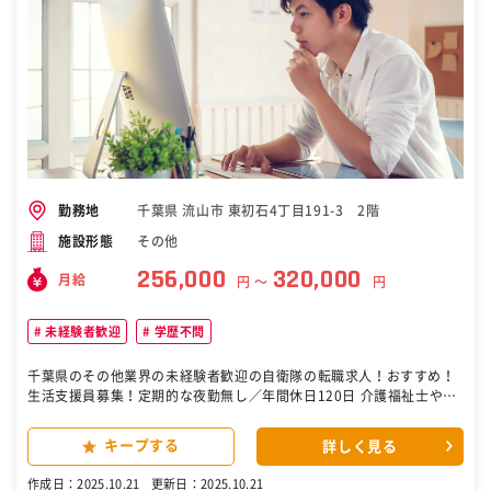
千葉県 流山市 東初石4丁目191-3 2階
勤務地
その他
施設形態
256,000
320,000
月給
円 〜
円
未経験者歓迎
学歴不問
千葉県のその他業界の未経験者歓迎の自衛隊の転職求人！おすすめ！
生活支援員募集！定期的な夜勤無し／年間休日120日 介護福祉士や精
神保健福祉士の資格が活かせます！ 障がい者グループホームでの生活
支援員 長期安定／正社員(正職員)募集！ ◯週休2日、定期的な夜勤な
キープする
詳しく見る
し！ 年間休日120日以上！ 月の残業時間も10時間以下。 毎週固定曜
日でのお休みOK！ 家庭との両立も可能です！ 〇資格を活かして働け
作成日：2025.10.21
更新日：2025.10.21