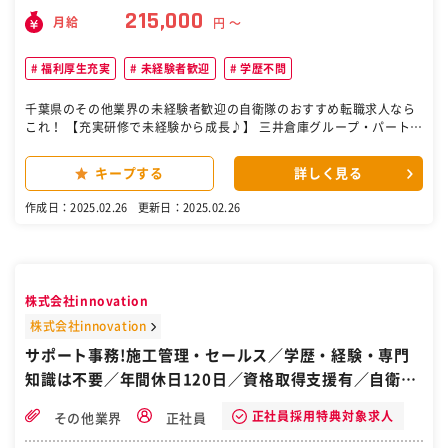
215,000
月給
円 〜
福利厚生充実
未経験者歓迎
学歴不問
千葉県のその他業界の未経験者歓迎の自衛隊のおすすめ転職求人なら
これ！ 【充実研修で未経験から成長♪】 三井倉庫グループ・パートナ
ー企業で、希望・適性に応じて『貿易事務』もしくは『一般事務』を
お任せします。 具体的には ＜雇入れ直後＞ 希望・適性に応じてどち
キープする
詳しく見る
らかの業務をお任せします。 ＊貿易事務 ◆船舶やフライトの予約 ◆
輸出入書類・請求書作成 ◆専用システムへの入力 ◆カスタマーサービ
作成日：2025.02.26
更新日：2025.02.26
ス業務 ◆Excelなどを用いた資料作成 ◆電話やメールの対応 国内外の
企業や、船舶・航空会社、社内関係部署と連携を取りながら輸出入に
携わる業務をお任せします。 ＊一般事務 ◆資料作成 ◆電話やメール
対応 ◆データ入力 ◆請求書作成 将来のキャリアパス 当社ではケース
により異なりますが、2～3年で別のグループ企業・パートナー企業で
株式会社innovation
幅広い物流事務の専門スキルを磨いていくことができます。 また、新
入社員の教育担当や、オペレーションのリーダー業務など志向や経験
株式会社innovation
にあわせてステップアップも可能です！ 勤務地 【転居を伴う転勤なし
サポート事務!施工管理・セールス／学歴・経験・専門
／東京・神奈川・千葉・福岡で募集】 ※勤務地は希望を考慮のうえ決
知識は不要／年間休日120日／資格取得支援有／自衛隊
定します。 下記の当社グループ企業、 パートナー企業で常用型(無期
雇用)派遣となります。 ＜雇入れ直後＞ 東京都 ◇東京都港区海岸 └田
から転職／千葉県松戸市
町駅からシャトルバスで10分 ◇東京都港区西新橋 └新橋駅より徒歩1
正社員採用特典対象求人
その他業界
正社員
2分 （他、御成門駅） ◇東京都港区芝浦 └田町駅より徒歩5分 ◇東京