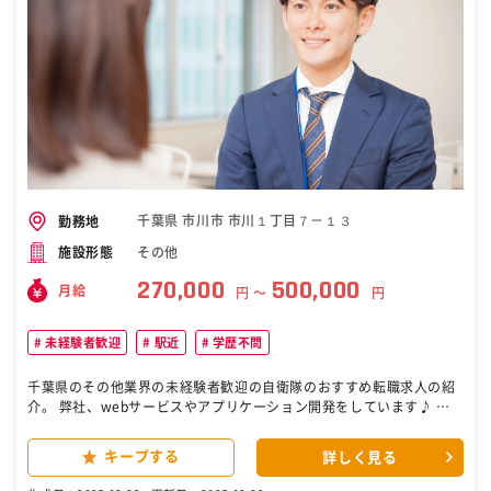
千葉県 市川市 市川１丁目７－１３
勤務地
その他
施設形態
270,000
500,000
月給
円 〜
円
未経験者歓迎
駅近
学歴不問
千葉県のその他業界の未経験者歓迎の自衛隊のおすすめ転職求人の紹
介。 弊社、webサービスやアプリケーション開発をしています♪ 今
回、IT事務からキャリア形成したい方を探しています！ これまでの経
験や希望に沿って、お任せする業務を決めさせて頂ければと思いま
キープする
詳しく見る
す。 ☆キャリアステップの仕方☆ ※入り口は事務職ですが、ゆくゆく
エンジニアとしてキャリアを積んで頂きます。 研修期間１ヶ月（現在