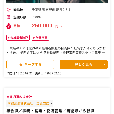
千葉県 習志野市 芝園2-6-7
勤務地
その他
施設形態
250,000
月給
円 〜
未経験者歓迎
学歴不問
千葉県のその他業界の未経験者歓迎の自衛隊の転職求人はこちらがお
すすめ。 業務拡張につき 正社員総務・経理事務事務スタッフ募集 パ
ソコンスキル活かせる 創業90年以上の安定企業で長期安定、 業務拡
張につき正社員の事務スタッフ募集。。 事務経験不問です。 土日祝休
キープする
詳しく見る
みで安定して働けます。 （こんな方におすすめです） ・経理経験があ
る方 ・正社員で安定して働きたい方 ・事務経験が無くてもパソコンス
作成日：2025.02.26
更新日：2025.02.26
キルを活かしたい方 ・エクセルのスキルを活かして働きたい方 ・フル
タイムで安定して働きたい方 ・データ入力が得意な方 ・土日祝休みの
お仕事につきたい方 （仕事内容） 総務・事務の管理職をお願いいたし
ます。 総務、経理事務作業全般をお願いいたします。 ・勤怠管理 ・
備品管理 ・郵便物管理 ・伝票管理 ・書類チェック ・パソコン操作
南総通運株式会社
（エクセル使用）など 布団・家具、家電製品、オフィス用品、 イベン
ト用品、施設・病院リネン、 福祉用具等のレンタルサービスを 行って
南総通運株式会社 茂原支店
いる会社です。 おかげ様で創業以来90年以上。 勤務地は習志野市芝
総合職／事務・営業・物流管理／自衛隊から転職
園の 株式会社レンティ 営業本部。 JR京葉線 新習志野駅から徒歩1