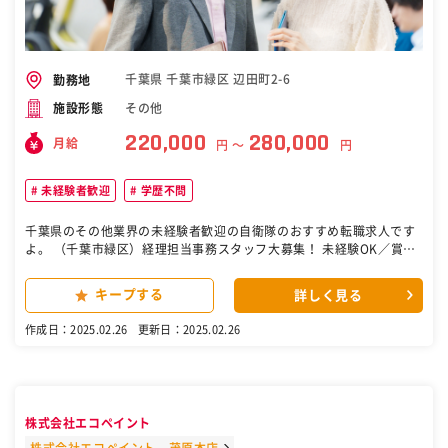
ャレンジしたい、そんな希望をお持ちの方、ぜひ当社の扉を叩いてく
ださい。 【職場環境】 社員満足度100％を目指し、働きやすい職場環
境づくりに注力しています。幅広い世代の社員が活躍しており、未経
験からスタートした方も多く在籍中！ 分からないことがあればすぐに
相談し、解決できる環境がありますので安心して飛び込んできてくだ
千葉県 千葉市緑区 辺田町2-6
勤務地
さい！ この仕事のやりがい 施工管理は、ゼネコンと現場で働く職人を
その他
施設形態
繋ぐ中間管理職としての役割を果たします。多くの人々と関わりなが
ら、リーダーシップを発揮して現場を統率するスキルが求められる、
220,000
280,000
月給
円 〜
円
やりがいのある仕事です。 ［自衛隊・転職・求人］
未経験者歓迎
学歴不問
千葉県のその他業界の未経験者歓迎の自衛隊のおすすめ転職求人です
よ。 （千葉市緑区）経理担当事務スタッフ大募集！ 未経験OK／賞与
有／グループ社員割引有 千葉市緑区にて 本社・総合職事務員としての
経理担当スタッフ大募集！！ ＜おすすめポイント＞ ・未経験OK、ポ
キープする
詳しく見る
テンシャル採用！ ・数年に1度の求人 ・賞与年2回有 ・社員(家族)乗
車割引制度あり ・社員食堂あり（一食407円！安くて美味しい！) ・
作成日：2025.02.26
更新日：2025.02.26
女性スタッフも活躍中 (お仕事内容) 千葉市緑区にある千葉中央バス株
式会社にて 本社・総合職事務員としての経理担当事務員大募集！ 主に
経理業務全般 ・伝票起票 ・出納業務 ・支払業務 ・経費精算 ・決算資
料作成 ほか 入社後は、先輩社員OJTのもと、 伝票業務を主に担当い
ただき、業務に慣れ次第、 出納業務や決算資料作成に携わっていただ
株式会社エコペイント
きます。 隣にはサポートしてくれる先輩社員が 常におりますので、ご
安心ください。 充分な経験を積んでいただいた後、 決算資料作成等の
株式会社エコペイント 茂原本店