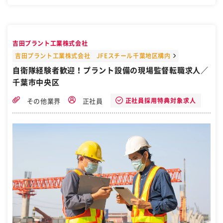
る 介護福祉士/精神保健福祉士/社会福祉士 資格を活かして長期で働け
ます。 実務未経験、ブランクある方も歓迎！ 【主な仕事内容】 障が
いをお持ちの方の生活するグループホームでの 生活支援をお願いしま
す。 ・入居者の生活相談、 ・関係機関との連絡調整 ・通院同行 ・記
録管理 ・生活トレーニング指導 等 ほとんどの方が自立されておりま
吉田プラント工業株式会社
すが、 必要に応じ家事などに対し て助言やお手伝いをお願いします。
看護師による定期訪問があるため、医療に関しての相談は、 原則とし
吉田プラント工業株式会社 JFEスチール千葉地区構内
て医師や看護師が行います。 受診同行を月に数回お願いすることがあ
自衛隊経験者歓迎！プラント設備の現場監督転職求人／
りますが、 ほとんどの方が 自身で行っています。 おひとりに負担が
千葉市中央区
かかるようなことはなく、 職員同士もサポートするので、有休もとり
やすく、 プライベートも大切にしながら働きやすい環境です。 私たち
は ・障がい者が安心できる「居場所」をつくる ・障がい者が働く意欲
正社員採用特典対象求人
その他業界
正社員
を取り戻すための「環境」を提供する ・働く障がい者が成長できる支
援を行う ・障がい者のＱＯＬを向上させる を使命に運営を行っていき
ます。 未経験の方でも障がい者福祉に 関心のある方歓迎！ 経験の浅
い方も先輩スタッフが 丁寧に指導いたします！ 【ご応募後について】
応募完了後、応募時に入力していただいたメールアドレス・電話番号
（SMS）宛に、 応募企業とのメッセージのやり取りを開始するために
通知をする可能性がございます。 ［自衛隊・転職・求人］