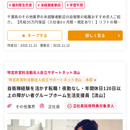
福利厚生充実
未経験者歓迎
学歴不問
千葉県のその他業界の未経験者歓迎の自衛隊の転職おすすめ求人ご紹
介。 【月給35万円保証（入社後6ヶ月間・規定あり）】リフトの積み
降ろしで作業安定 配送エリアは近県への地場～中距離が中心！賞与年
2回！資格支援制度や給与に+制度も多数！夜勤なくてもしっかり稼げ
キープする
詳しく見る
る！ 石膏ボードをはじめとした建築資材の配送をお任せします。 中型
車で倉庫・資材センター間の輸送を行います。 フォークリフト中心で
作成日：2025.11.12
更新日：2025.11.12
体の負担が少ないのが特徴！ 夜勤なし・日勤中心で働くことができ、
30代、40代以上も多数活躍中！ 無理なく長く働ける安定的な職場環
境です！ ※配送エリアは地場～近県中心 【月給35万円の安心スター
ト】 充実のサポート体制で、長期的に安心して働ける環境です。 丁寧
なマニュアルとOJT研修があるので、経験が浅くても大丈夫！ さらに
特定非営利活動法人自立サポートネット流山
今なら、入社後6ヶ月間は月給35万円を最低保証！ 【無理なく働け
る！】 「GW / 夏季 / 年末年始休暇」もあり、プライベートやご家族
特定非営利活動法人自立サポートネット流山 本部
との時間も大切にできます！ 賞与年2回・退職金制度、各種手当 (家
自衛隊経験を活かす転職！夜勤なし・年間休日120日以
族・皆勤・無事故手当など) による給与サポートもバッチリ！ 【安心
上の障がい者グループホーム生活支援員【流山】
と快適を運ぶお仕事】 私たちが専門として運ぶ石膏ボードは、壁や天
井の「下地」ですが、その役割は目に見える以上に重要です。 運転一
つ一つが、どこかの街で未来の快適な暮らしの場を建てることに直結
正社員採用特典対象求人
その他業界
正社員
しています。 そんな弊社で「価値」を運ぶプロフェッショナルとして
一緒に働きませんか？ 【職種】 【中型免許】大手物流企業の建築資材
ドライバー 【雇用形態】 正社員 【アクセス】 ＪＲ内房線 姉ケ崎駅よ
り徒歩10分 ［自衛隊・転職・求人］