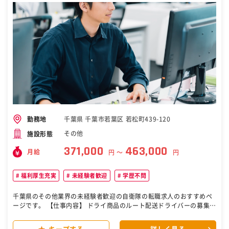
ボトルや、 食料品（冷凍食品や飲料）や医療品、 雑貨などのラベルや
パッケージ…… それらを印刷するのに必要な 「版（はん）」と呼ばれ
る型を製造している企業です。 食品や飲料などの写真をパッケージに
使う場合は、 この型を使用したグラビア印刷という手法が用いられる
のですが、 当社はグラビア製版業界ではトップクラスの技術・設備を
有しており、 業界では認知度100％と言ってもいいほど、超有名企
業。 【お客様は】 食品メーカーなどから印刷の依頼を受けている大手
印刷会社やコンバーター企業です。 担当は1人で5社ほどと、とても少
ないため、 お客様のニーズをしっかりキャッチできます！ ◎研修はし
っかり行います！（印刷業界未経験でも） 入社後は、製版（版の製
造）にかかわる 『画像処理、DTP、製版、校正』4部門で１ヶ月以上
の研修があります。 そこで基礎知識を身に付けた後、先輩によるOJT
があるので、 印刷業界未経験の方でも安心してスタート出来ます。
千葉県 千葉市若葉区 若松町439-120
勤務地
【仕事の難しさは…】 打ち合わせで一番時間を使うのは「色味」。 メ
その他
施設形態
ーカーによって濃淡も異なりますし、 工場によって出せる色も違いま
す。 デザインの色をどれだけ印刷物に反映できるのか。 その打ち合わ
371,000
463,000
月給
円 〜
円
せはしっかりと行います。 会社様によって取り扱う商品は様々。 理想
の色味が出る版をつくるのは簡単ではありません。 覚えることも多岐
にわたります。 【仕事の楽しさは…】 デザイン段階からお客様と何度
福利厚生充実
未経験者歓迎
学歴不問
も打ち合わせを重ねた商品が、 社内の製造部門やクリエイティブ部門
と協力して、 理想の色味を実現できたとき時の達成感とやりがいは格
千葉県のその他業界の未経験者歓迎の自衛隊の転職求人のおすすめペ
別です！ 自分が手掛けた商品が完成し、 店頭に陳列されているのを見
ージです。 【仕事内容】 ドライ商品のルート配送ドライバーの募集。
たときは特別な感動があります。 ［自衛隊・転職・求人］
配送件数は1日10件～12件程度。 夜間配送なので渋滞どの心配は無
し！ 配送ルートも固定なので安心です。 【免許があれば大丈夫】 免