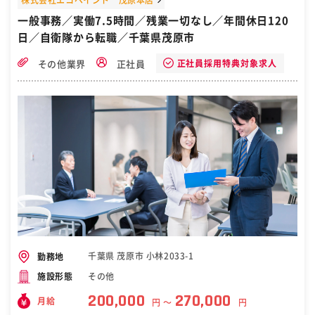
業務を行っていただきます。 (働くメリット) ・経理業務全般に関わる
一般事務／実働7.5時間／残業一切なし／年間休日120
スキル・経験を 身に着けることができます。 ・安心安定の京成グル
日／自衛隊から転職／千葉県茂原市
ープ 地元の皆様に親しまれ、 地域に欠かせない存在です。 ・ワ
ークライフバランスの実現 いきいきと働き続けられるように、 一
人ひとりを大事にしています。 ＜まずはお気軽にご応募ください＞ ・
正社員採用特典対象求人
その他業界
正社員
職場見学・お問い合わせだけでもOK！ ・入社時期も柔軟に対応いた
します ・お電話でのご応募も受付しています！ （TEL:043-300-241
0） ＜当社ホームページ＞ 会社詳細や社内雰囲気などは下記URLより
ご確認下さい。 https://www.chibachuobus.co.jp/ 【ご応募後につ
いて】 応募完了後、応募時に入力していただいたメールアドレス・電
話番号（SMS）宛に、 応募企業とのメッセージのやり取りを開始する
ために通知をする可能性がございます。 ［自衛隊・転職・求人］
千葉県 茂原市 小林2033-1
勤務地
その他
施設形態
200,000
270,000
月給
円 〜
円