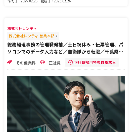
作成日：2025.02.26
更新日：2025.02.26
の研修はリモート） ↓ 各プロジェクトへ配属へ ↓ 会社や業務に慣れ
て頂きながら、エンジニアの勉強 （自社内の研修、提携先スクール※
弊社で費用は負担） ↓ エンジニアとしてのキャリアへ♪ ーーーーー
ーーーーーー ◆仕事内容 ーーーーーーーーーーー 《IT事務》 ○デ
ータ入力 ○資料作成 ○来客対応、受電業務 ○ファイリン
株式会社レンティ
グ・各種書類の管理 ※専用システム又はExcelを使用します。 ーーー
ーーーーーーーー ◆向いている方 ーーーーーーーーーーー 《経歴》
株式会社レンティ 営業本部
飲食店接客、アパレル店員、各種事務、SE、製造業etc... 《人柄》 ・
総務経理事務の管理職候補／土日祝休み・伝票管理、パ
コツコツ仕事ができる方 ・積極的に質問できる方 ・仲間意識が持って
ソコンでのデータ入力など／自衛隊から転職／千葉県習
仕事ができる方 ーーーーーーーーーーー ◆この求人の魅力 ーーーー
ーーーーーーー ・Excel、Word等のスキルは必要なし♪ ・未経験か
志野市
らでもチャレンジ可能♪ ・事務のキャリアだけでなく、様々なキャリ
正社員採用特典対象求人
その他業界
正社員
ア形成が可能 例.）SE、人事、コンサルetc... その他、事務の仕事
＜総務＞ ■電話・メール・来客対応 ■福利厚生業務 ■社内行事の企
画 ＜経理＞ ■伝票記帳 ■月次決算書作成 ■予算実績管理 ■給与管理
＜人事＞ ■採用サポート ■面接対応 ＜法務＞ ■契約書類確認 ■社内
規定の整備 ■法的手続き ＜秘書＞ ■スケジュール管理 ＜営業アシス
タント＞ ■顧客管理 ■社内文書作成 ■メール・電話対応 ＜広報＞ ■
SNS配信 ■イベント企画 ■プレリリース配信 ［自衛隊・転職・求
人］