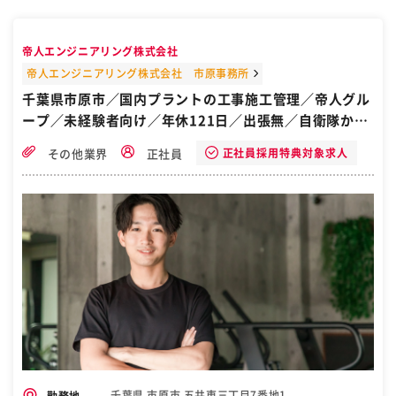
増員募集です。 私たちと一緒に働きませんか？ 調理未経験の方でも一
から 専門の知識が学べます。 充実した待遇！ 食事補助・クリーニン
グ補助なども有!! 環境が良く定着率も高めです。 ⌒⌒⌒⌒⌒⌒⌒⌒⌒
帝人エンジニアリング株式会社
⌒⌒⌒⌒⌒⌒⌒⌒⌒⌒⌒ 【お仕事内容】 ⌒⌒⌒⌒⌒⌒⌒⌒⌒⌒⌒⌒⌒
⌒⌒⌒⌒⌒⌒⌒ セレモニーホールで提供する お寿司や和食の調理業務
帝人エンジニアリング株式会社 市原事務所
です。 ★調理未経験OK ★マンツーマンの丁寧な指導あり ★仕込み・
千葉県市原市／国内プラントの工事施工管理／帝人グル
盛付・提供まで担当 ★成長に応じたポジションも用意 一日最大5000
ープ／未経験者向け／年休121日／出張無／自衛隊から
食の注文にも 対応できる当社。 10名～300名規模の宴会で こだわり
の料理を提供中！ トップクラスの規模の当社だからこそ、 社員一人ひ
転職
とりに手厚い 待遇をご用意しています！ ⌒⌒⌒⌒⌒⌒⌒⌒⌒⌒⌒⌒⌒
正社員採用特典対象求人
その他業界
正社員
⌒⌒⌒⌒⌒⌒⌒ 【こんな方におすすめ】 ⌒⌒⌒⌒⌒⌒⌒⌒⌒⌒⌒⌒⌒
⌒⌒⌒⌒⌒⌒⌒ ・包丁を握るのが好きな方 ・料理を仕事にしたい方
・安定した企業で長く働きたい方 ・未経験から手に職をつけたい方 ＼
未経験からプロの寿司職人へ！／ 興味がある方はお気軽にご応募くだ
さい！ ーーーーーーーーーーーーーーーーーーーー 採用特設サイト新
オープン ぜひご覧ください♪♪ https://hc-hldgs.com/ ーーーーーー
ーーーーーーーーーーーーーー ＜職種＞ 和食シェフ/料理人 その他シ
ェフ/料理人 調理師 ［自衛隊・転職・求人］
千葉県 市原市 五井東三丁目7番地1
勤務地