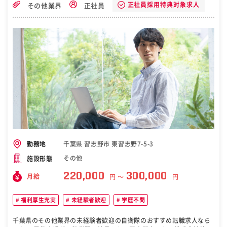
ータルで顧客と関わっており、個々人の取り組み次第で現場での検査
正社員採用特典対象求人
その他業界
正社員
や顧客からの不具合に対する対応等を主体的にレビューできる環境が
整っています <魅力2：安定性> 同社は、帝人株式会社のエンジニアリ
ング部門をエンジニアリング事業の海外展開を目的に設立された帝人
グループの完全子会社です。30年以上に渡り、主に帝人グループの生
産設備の建設・据付や帝人株式会社が扱う化学や繊維、医薬、フィル
ム成形などのプラント建設で積み上げた高い技術力を基盤として事業
を拡大し、国内外問わずエンジニアリング技術や製品の提供を行い、
高い評価を得ているため安定性がございます。 <魅力3：働きやすい環
境> 上司との距離が近く、自分の意見を伝えやすい環境です。有給は
入社日当日から15日分付与。「人が基軸」という考えのもと、働きや
すい環境が整っています。 変更の範囲：会社の定める業務 ［自衛隊・
転職・求人］
千葉県 習志野市 東習志野7-5-3
勤務地
その他
施設形態
220,000
300,000
月給
円 〜
円
福利厚生充実
未経験者歓迎
学歴不問
千葉県のその他業界の未経験者歓迎の自衛隊のおすすめ転職求人なら