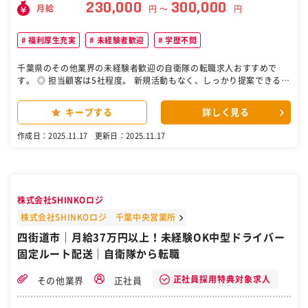
230,000
300,000
月給
円 〜
円
福利厚生充実
未経験者歓迎
学歴不問
千葉県のその他業界の未経験者歓迎の自衛隊の転職求人おすすめで
す。 ◎ 担当顧客は5社程度。 新規活動もなく、しっかり提案できるル
ート営業 ◎ 定着率90％！ 印刷業界の経験なくても丁寧な研修で長く
働けます！ ◎ 楽しさ＆やりがい十分！手掛けた商品が店頭に！ ◎ 年
キープする
詳しく見る
間休日120日／完全週休二日制（土日）祝 ■お仕事内容 すでにお取引
中のお客様へのルート営業（新規開拓はありません） 日々様々な新商
作成日：2025.11.17
更新日：2025.11.17
品が発売されているので、 必ず毎日印刷ニーズがあります。 担当して
いるお取引企業様のへ毎日決まった時間に 定期訪問することから始め
てください。 〇お客様との打ち合わせ ・新しい商品デザインの打合
日々新しい商品の依頼がどんどん出てきます。 他社よりも早くニーズ
をキャッチしてください。 ・色味や版本数の確認 デザインをもとに何
株式会社SHINKOロジ
色刷りなのか確認。 使用する色の数によって版の数も変わってきま
す。 ・下地の確認 印刷する下地（主にビニールやアルミ箔）によって
株式会社SHINKOロジ 千葉中央営業所
色味も変わってきます。 ・納期などの進捗確認 〇事務所での打ち合わ
四街道市｜月給37万円以上！未経験OK中型ドライバー
せ ・指示書の作成 デザインデータをもとに、社内の技術者に色味など
固定ルート配送｜自衛隊から転職
の補足説明。 ・納期の確認 制作工程の管理もお願いします。 ・試し
刷り 出来上がった版をもとに試し刷り→お客様へ確認 ■企業の特徴
コンビニに行けば自分が手掛けた商品が並んでいる…… 想像しただけ
正社員採用特典対象求人
その他業界
正社員
でワクワクしちゃいますよね？！ そんな親しみややりがいを十分に感
じられる 会社で一緒に働きませんか？ 私たちが日常で目にするペット