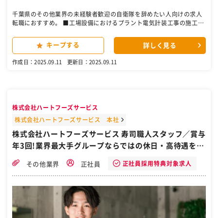
千葉県のその他業界の未経験者歓迎の自衛隊を辞めたい人向けの求人
転職におすすめ。 ■工場設備におけるプラント電気計装工事の施工管
理業務 ■見積作成、お客様との折衝、材料拾い出し、発注管理 ■現場
管理、直営社員・協力会社のマネジメントをチーム体制で協力しなが
キープする
詳しく見る
らお任せいたします。 【具体的には】 工場設備におけるプラント電気
計装工事の施工管理者として、見積作成からお客様との折衝、受注後
作成日：2025.09.11
更新日：2025.09.11
の現場管理までを担当していただきます。材料の拾い出し・発注・搬
入管理、直営社員や協力会社への作業指示や品質管理等工事全体の施
工管理を行います。電気工事や工務の経験を活かしながら、チームで
協力して業務を進めていきます。将来的には施工管理技士等の資格取
得も目指していただけます。 ［自衛隊・転職・求人］
株式会社ハートフーズサービス
株式会社ハートフーズサービス 本社
株式会社ハートフーズサービス 寿司職人スタッフ／賞与
年3回!業界最大手グループならではの休日・高待遇をご
用意/自衛隊から転職/千葉県船橋市
正社員採用特典対象求人
その他業界
正社員