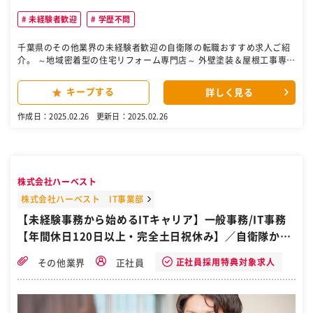
未経験者歓迎
学歴不問
千葉県のその他業界の未経験者歓迎の自衛隊の転職おすすめ求人ご紹
介。 ～地域密着型の住宅リフォーム専門店～ 外壁塗装＆屋根工事専門
店エコペイント 外壁塗装・屋根工事をメインに行っております。 【主
な業務】 〇電話、来客対応 〇PC入力作業、書類作成、ソフトでの図
キープする
詳しく見る
面作成 〇工事現場の近隣挨拶、ポスティング業務 〇OB様宅への点検
業務 ☆ご安心ください。入社時に必要な知識や経験はありません☆ 室
作成日：2025.02.26
更新日：2025.02.26
内業務だけではなく、外出業務もあるので体を動かす事も好きな活発
的な方に向いているお仕事です。 アットホームな環境で、スタッフ一
同仲良く和気あいあいとした雰囲気でお仕事をしています。 最初から
1人任せではなく、わからない事は先輩スタッフにすぐに聞ける環境
で１つ１つゆっくり覚えて慣れていくことができる環境です。 ☆やる
株式会社ハーベスト
気次第でステップアップできる環境 ☆短期間で昇給可能 【職場環境】
従業員数は7名（営業1名・施工管理1名・内勤事務5名） 専属職人11
株式会社ハーベスト IT事業部
名。 少人数ですので、アットホーム感溢れる職場です！ ☆地元の認知
【未経験事務から始めるITキャリア】一般事務/IT事務
度が高いので安定して長く働けます ☆残業なし！仕事は時間内にきっ
【年間休日120日以上・完全土日祝休み】／自衛隊から
ちり！プライベートとの両立が可能！ ☆小さい会社だからこそやる気
次第でスキルアップ可能！ ☆今後の事業展開を支えてくれる新メンバ
転職／千葉県市川市
ー募集！ ◎この仕事のやりがい ☑未経験OK！在職スタッフも皆未経
正社員採用特典対象求人
その他業界
正社員
験からスタートしています。 入力程度のPC操作ができれば大丈夫！
アットホームな環境でスキルUP ☑30代、40代女性が活躍中 ☑年間休
日120日でプライベートも充実 ☑定時で退勤！残業は一切ありません
［自衛隊・転職・求人］