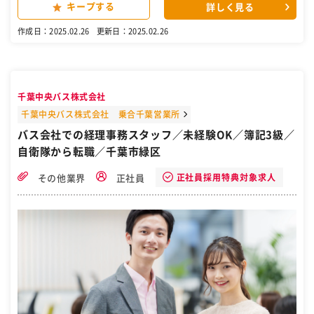
キープする
詳しく見る
nnovationが今回募集するサポート事務スタッフは、建設プロジェク
トにて施工管理や事務業務を担当するお仕事です。 選考では経験を一
作成日：2025.02.26
更新日：2025.02.26
切問いません。そのため、「これから事務デビューしたい！」という
方を大歓迎しています。 はじめてですと、どういう会社が良いのかと
選択に迷われるかも知れませんが、当社であれば大丈夫！あなたにと
って正解となる答えをご用意しています。 あなたをサポートする専任
担当が、業務の不安やキャリア設計までしっかり支援するので、未経
千葉中央バス株式会社
験でも安心してチャレンジできます！ 【仕事内容】 気軽にスタートで
きるシンプル業務！建設プロジェクトの運行・進行管理～技術職～事
千葉中央バス株式会社 乗合千葉営業所
務をお任せします。 〈業務例〉 ・現場の運行・進行に併せた記録や管
バス会社での経理事務スタッフ／未経験OK／簿記3級／
理業務 ・当日の工程を踏まえて、パートナー企業との日程・工程確認
自衛隊から転職／千葉市緑区
・必要な書類の確認・作成などの事務対応 ・その他、技術職サポー
ト など 建設プロジェクトを、安心・安全に進めるためのサポートを
するお仕事です。 資材を運んだり、実際に建設の作業を行うのではな
正社員採用特典対象求人
その他業界
正社員
く状況を把握し、スムーズに進行するための対策をとりながら必要に
応じて調整する仕事です。 現場責任者がいますので、最初はアドバイ
スに沿い業務を進めてください。 【未経験からでも活躍できる理由
は】 入社後は、フォローアップ・OJT研修・スキルアップ研修などフ
ェーズに合わせた研修や、eラーニング講座が受けられます。 基礎を
しっかりと学べるため、営業、販売などをはじめ、異業種出身の先輩
達が多数活躍中。資格取得支援制度も整っているので、将来的には国
家資格の取得も目指せます。 さらに、専任のフォロー担当者がつき、
月に1回以上の面談を行うことで、業務の不安やスキルアップに関す
る相談ができる環境も整っています。 新しい環境で、新しい仕事にチ