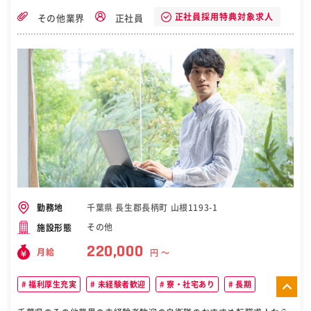
5分。 駐車場も完備ですので車通勤も可能です。 （資格やスキルも活
正社員採用特典対象求人
その他業界
正社員
かして働ける） データ入力や書類作成にあたり 主にエクセル（Exce
l）やメールなど 基本的なパソコンスキルが必要となります。 一般事
務など、パソコンでの データ入力が得意な方など活かせます。 （株式
会社レンティについて） 「これまで」と「これから」 地球環境を大切
に思う今、 資源の使い捨てから再利用へと 環境と顧客の利便性を追求
しつつ、 レンタル産業の新たな発展と課題への 取り組みにチャレンジ
しております。 当社はこのレンタル産業の トップグループの中で90
年の 歴史をもち創業以来今日まで、 順調な歩みを続けております。
総合寝具部門を初めとして、 事務機、家電製品を含めた トータル的な
レンタル新時代を向かえ、 業務用、地域コミュニティや 自治体そして
レジャー用から 一般家庭用までのイベント関連を含めた 幅広いニーズ
にお応えしております。 リネンサプライ部門では清潔と 快適そして安
全を提供すべく、 最新のテクノロジーを取り入れた 生産設備によって
環境を 重視した事業を進めております。 また「社会に貢献」の精神か
ら 地域高齢化の一助として、 介護関連事業にも積極的に参入し、 ご
千葉県 長生郡長柄町 山根1193-1
利用者様にきめ細かい サービスを提供しております。 私どもレンティ
勤務地
は、 新しいレンティに生まれ変わり、 サービス産業の一員として便利
その他
施設形態
機能のご提供と、 新しい時代環境に対応した 豊かな社会創りに貢献で
220,000
きることを 無限の喜びと感じ、「創造と前進」を続けてまいります。
月給
円 〜
［自衛隊・転職・求人］
福利厚生充実
未経験者歓迎
寮・社宅あり
長期