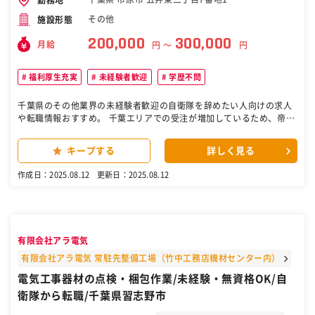
その他
施設形態
200,000
300,000
月給
円 〜
円
福利厚生充実
未経験者歓迎
学歴不問
千葉県のその他業界の未経験者歓迎の自衛隊を辞めたい人向けの求人
や転職情報おすすめ。 千葉エリアでの受注が増加しているため、帝人
株式会社100％出資の経営安定企業「帝人エンジニアリング株式会
社」で施工管理職を募集しています。 ■担当業務：【変更の範囲：会
キープする
詳しく見る
社が定める範囲】 化学エネルギープラントの修繕をメーカー直請けで
行っており、工期は1年以上、数百万～数千万規模の施工管理となり
作成日：2025.08.12
更新日：2025.08.12
ます。 ・定修工事、劣化更新対応 ・機器据付時の現場管理、現場監督
・図面及びその他書類作成 ・安全管理業務 ・作業手順書を基に設計者
と打ち合わせ ・見積もり作成 など ■働き方： ほとんど千葉の案件
であるため出張はほぼございません。帝人株式会社のグループ会社で
あるため就業環境が良く、平均残業30時間程度を実現しております。
有限会社アラ電気
施工図は設計担当が行い一部調達は購買に任せることができます。 ■
組織構成： 千葉事務所は営業部5名と工事部６名(40代責任者1名、50
有限会社アラ電気 常駐先整備工場（竹中工務店機材センター内）
代２名、40代1名、30代1名、20代１名)で構成されております。 中途
電気工事器材の点検・梱包作業/未経験・無資格OK/自
入社も多く、経験・年齢に問わず打ち解けやすい環境です。 ■魅力 <
衛隊から転職/千葉県習志野市
魅力1：やりがい> 数億円規模の大規模なプロジェクトに関わることが
できます。同社はエンジニアリング開発支援からメンテナンスまでト