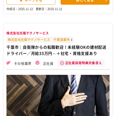
キープする
詳しく見る
許をお持ちの方なら、業界・職種経験は問いません。 あなたの「運転
スキル」「丁寧さ」を仕事に活かしていきましょう。 「資格を取得し
作成日：2025.11.12
更新日：2025.11.12
たい」など、将来の明確な目標がある方は、大歓迎。 先輩によるバッ
クアップなど、手厚いサポート体制が整っているから、 経験を問わず
実力を発揮することができます。 【充実の待遇・福利厚生】 充実した
待遇・福利厚生があり、働きやすい環境が魅力の当社。 昇給・賞与を
はじめ、車通勤可、社員登用制度もあります。 また、住宅手当・増ト
株式会社光陽テクノサービス
ン車運行手当、ライフサポート手当(退職金相当)など、各種手当もご
用意。安心して働ける環境を整えることで、長く腰を据えて活躍して
株式会社光陽テクノサービス 千葉営業所
いただけたら嬉しいなと思います。 ［自衛隊・転職・求人］
千葉市｜自衛隊からの転職歓迎！未経験OKの建材配送
ドライバー／月給35万円～＋社宅・資格支援あり
正社員採用特典対象求人
その他業界
正社員