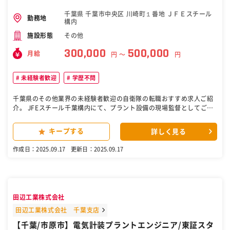
千葉県 千葉市中央区 川崎町１番地 ＪＦＥスチール
勤務地
構内
その他
施設形態
300,000
500,000
月給
円 〜
円
未経験者歓迎
学歴不問
千葉県のその他業界の未経験者歓迎の自衛隊の転職おすすめ求人ご紹
介。 JFEスチール千葉構内にて、プラント設備の現場監督としてご活
躍いただける方を募集しています。主な業務は以下の通りです。 ・工
程管理: スケジュール通りに作業が進むよう、計画・調整を行います。
キープする
詳しく見る
・安全管理: 現場の安全を確保し、無事故で作業が完了するよう徹底し
ます。 ・原価管理: 予算内で効率的に作業を進めるためのコスト管理
作成日：2025.09.17
更新日：2025.09.17
を行います。 ・品質管理: 高い品質基準を満たす施工を実現するため
の管理を行います。 ・施工要領書の作成: 作業手順や注意点をまとめ
た書類を作成します。 ◎この仕事のやりがい プラント設備の安定稼働
を支える重要な役割です。自分の技術で不具合を解消し、人々の暮ら
しを陰で支える達成感は格別。地図に残る仕事ではないですが、社会
田辺工業株式会社
貢献を実感できます。 ［自衛隊・転職・求人］
田辺工業株式会社 千葉支店
【千葉/市原市】電気計装プラントエンジニア/東証スタ