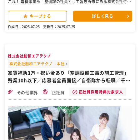
これ！ 電機事業部 整備課の社員として習志野市にある株式会社竹中
工務店の東日本機材センターへ出向社員として活躍していただきま
す。 現在ベテラン社員が1名おりますのでその先輩社員とともに業務
キープする
詳しく見る
にあたっていただきます。 具体的な内容としては・・・ 株式会社竹中
工務店の各現場工事で使う電気器材の整備をするお仕事です。 １、遣
作成日：2025.07.25
更新日：2025.07.25
い終わった鉄の箱に入った分電盤（ご家庭のブレーカの中にも入って
いる電気を分配する装置）が回収される。 ２、分電盤を取り出し鉄の
箱をきれいにする ３、分電盤を業者に送るための梱包作業 ４、業者か
ら分電盤が戻ってきたら掃除やねじの締め直しなど分電盤のチェック
をして納品。 簡単な流れになりますが、性別や経験を問わず未経験の
株式会社創和エアテクノ
方でもスタートできるお仕事です。働く工場は冷暖房完備で快適な空
調の中で勤務出来ます。 毎日経験を積む事により、出来る事が増えて
株式会社創和エアテクノ 本社
いきます。 業務の変更範囲：なし ［自衛隊・転職・求人］
家賃補助3万・祝い金あり「空調設備工事の施工管理」
残業10h以下／応募者全員面接／自衛隊から転職／千葉
県市川市
正社員採用特典対象求人
その他業界
正社員