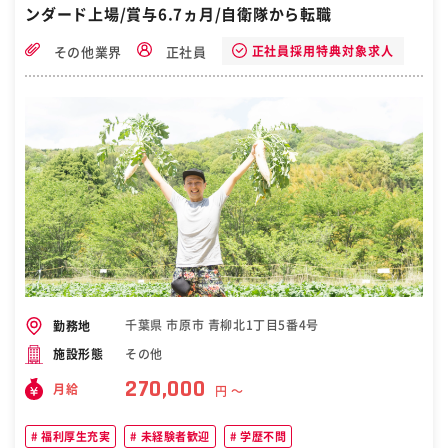
ンダード上場/賞与6.7ヵ月/自衛隊から転職
正社員採用特典対象求人
その他業界
正社員
千葉県 市原市 青柳北1丁目5番4号
勤務地
その他
施設形態
270,000
月給
円 〜
福利厚生充実
未経験者歓迎
学歴不問