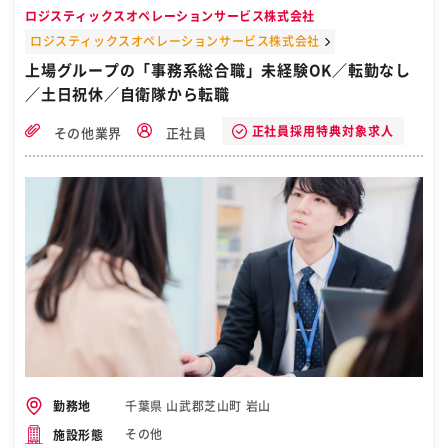
オフィスビルや学校、工場などの 空調設備工事に関わる施工管理をお
ロジスティックスオペレーションサービス株式会社
任せ！ 現場は都内23区が中心です。 ■工事の進捗・安全・品質管理
など ■書類（見積書・発注書）の作成 ■クライアントとの打ち合わせ
ロジスティックスオペレーションサービス株式会社
など フレックスタイム制や、在宅勤務も今後導入 検討しています！
上場グループの「事務系総合職」未経験OK／転勤なし
＊現場作業7割、事務作業3割 ＊事務作業はサポート付きです 【お仕
／土日祝休／自衛隊から転職
事の流れ】 ーーーーーーーーーーーーーーーーーーー ■ 現場の1日
8:00出社 ⇒ 進行管理 ⇒ 資材チェック ■ 事務作業の1日 8:30出社 ⇒
資材発注 ⇒ 見積書作成など ーーーーーーーーーーーーーーーーーー
正社員採用特典対象求人
その他業界
正社員
ー 入社後は先輩スタッフがていねいに研修！ 分からないことはいつで
も聞けます♪ 【アピールポイント】 スキルアップを手厚く支援！ ￣
￣￣￣￣￣￣￣￣￣￣￣￣￣ ・管工事施工管理技士 ・職長教育 ・高
所作業車 ・フルハーネス ⇒ これらの資格はすべて0円でGETできる♪
⇒ 2泊3日の空調技能講習も無料受講可能！ 理想のキャリアに手が届
く ￣￣￣￣￣￣￣￣￣￣￣￣￣ 経験がなくても、努力を忘れなければ
5年程度で管理職に成長することも！ NOT年功序列！年齢や社歴は一
切関係ナシ♪ 施工実績 ￣￣￣￣￣ 千葉地方裁判所 中央合同庁舎 クボ
タ（農機具）の工場 国際法務総合センター ホテルマイステイズプレミ
アシリーズ アポホテル など ＼＼＿＿＿＿＿＿＿＿＿＿＿＿＿＿＿＿
／／ リモート面接OK！今まで面接に進んだ方は 全員内定をもらって
います♪ 応募者全員とお会いしたいと思っているので、 お気軽にお問
い合わせください！ TEL番号 ：047-700-2081（採用担当宛） ／／￣
￣￣￣￣￣￣￣￣￣￣￣￣￣￣￣＼＼ ［自衛隊・転職・求人］
千葉県 山武郡芝山町 岩山
勤務地
その他
施設形態