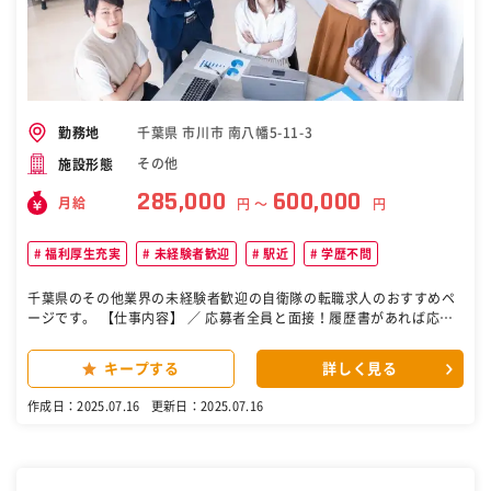
千葉県 市川市 南八幡5-11-3
勤務地
その他
施設形態
285,000
600,000
月給
円 〜
円
福利厚生充実
未経験者歓迎
駅近
学歴不問
千葉県のその他業界の未経験者歓迎の自衛隊の転職求人のおすすめペ
ージです。 【仕事内容】 ／ 応募者全員と面接！履歴書があれば応募
OK！ ＼ 大手農機具メーカー「クボタ」の工場や、 アパホテル、裁判
所など… さまざまな有名施設を手掛けた創和エアテクノ。 今回は「若
キープする
詳しく見る
手の育成枠」として、 空調工事の現場監督を募集します！ POINT ￣
￣￣￣￣￣￣￣￣￣￣￣￣￣￣￣￣￣ ＋ 今まで面接した方は全員内
作成日：2025.07.16
更新日：2025.07.16
定！ ＋ 無資格＆未経験から始められる ＋ 家賃補助3万円＆引越し時
の補助あり ＋ 年休125日！残業は1ヶ月で10h以下 ＋ 今入社すれば祝
い金も貰える ＋ 国家資格は0円でGETできる ＋ 資格手当で毎月のお
給料を底上げ ＿＿＿＿＿＿＿＿＿＿＿＿＿＿＿＿＿＿ 【仕事内容】