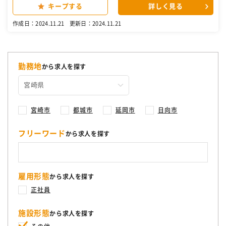
んは、大学への進学を予定している学生さんとその親御さんが中心で
キープする
詳しく見る
す。 ▼具体的には… ・お客様へのお部屋紹介 ・内見のスケジューリ
ングと対応 ・契約書類の作成・管理 ・引っ越し、新居に関するサポー
作成日：2024.11.21
更新日：2024.11.21
ト ・学校や物件オーナーとのやりとり これらの業務を通して、お客様
の新生活をサポートします。 ［自衛隊・転職・求人］
勤務地
から求人を探す
宮崎市
都城市
延岡市
日向市
フリーワード
から求人を探す
雇用形態
から求人を探す
正社員
施設形態
から求人を探す