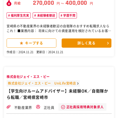
270,000
400,000
月給
円 〜
円
福利厚生充実
未経験者歓迎
学歴不問
宮崎県の不動産業界の未経験者歓迎の自衛隊のおすすめ転職求人なら
これ！ ■業務内容： 将来に向けての資産運用を検討されているお客様
に、投資用マンションをご提案するお仕事です。 「買ってよかっ
た！」と言っていただけるような投資にするために、投資をすること
キープする
詳しく見る
の利点（節税効果や収益面積）を伝えるなど、投資の心配事項のサポ
ート等を行います。 <詳細> 弊社が過去契約頂いたお客様や、ご紹介
作成日：2024.11.21
更新日：2024.11.21
いただいたお客様やセミナー参加者様に対し、フォロー・提案・深耕
営業を行って頂きます。 ※お客様に関して： 特に宮崎県内では、公務
員や上場企業のお客様が多いため、不動産投資ローン審査が通りやす
く、また基本的にグループ会社がお客様の投資した物件の管理を行う
ため、お客様の信頼も獲得しております。 ※またお客様との関係を構
株式会社ジェイ・エス・ビー
築する為、経済動向について勉強をしながらお客様に届ける資料の作
成や、全社での交流イベントも開催しております。さらに購入後のケ
株式会社ジェイ・エス・ビー UniLife宮崎店
アにも注力しており、当社の特徴であるお客様との良好な関係より、
【学生向けルームアドバイザー】未経験OK／自衛隊か
お客様だった方が入社されたこともあります。 ■組織構成 宮崎本社で
ら転職／宮崎県宮崎市
は3名の営業が在籍しており、30代中心に活躍しています。 ■過去中
途入社者： eラーニングや社内のロールプレイング研修などを通し、
全くの異業界（販売サービス系）また同じ不動産業界でも賃貸や仲介
正社員採用特典対象求人
不動産業界
正社員
の経験しかない方でも、活躍実績あり！下記に当てはまる方は特に歓
迎しています。 ◇将来に役立つ知識・スキルをつけて、どこでも通用