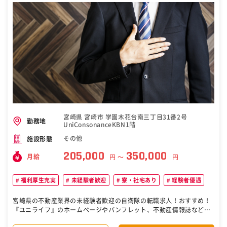
する人材になりたい方 ◇様々な人と出会いながら成長したい方 ◇不動
産のプロを目指したい方 ◇「独立したい」「同世代よりも稼ぎたい」
など夢や目標に貪欲な方 ◇負けず嫌いで、自由な環境のもとで活躍し
たい方 ■当社の特徴： 資産運用型の不動産事業だけでなく、最近では
東京に自社で企画した新築マンション（居住用・投資用）を建設。近
日中に次の物件も完成する予定。ディベロッパーとしての活躍も際立
っています。代表との距離も近いため、経営に興味がある方にも刺激
的な環境。独立した方もおり、意欲的な方はどんどん学んでいけま
す！ ［自衛隊・転職・求人］
宮崎県 宮崎市 学園木花台南三丁目31番2号
勤務地
UniConsonanceKBN1階
その他
施設形態
205,000
350,000
月給
円 〜
円
福利厚生充実
未経験者歓迎
寮・社宅あり
経験者優遇
宮崎県の不動産業界の未経験者歓迎の自衛隊の転職求人！おすすめ！
『ユニライフ』のホームページやパンフレット、不動産情報誌などを
見てお問い合わせいただいたお客様へお部屋をご案内します。 お客さ