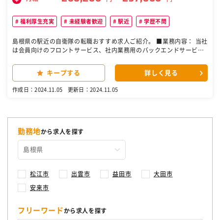
福利厚生充実
未経験者歓迎
駅近
学歴不問
島根県の駅近の自衛隊の転職おすすめ求人ご紹介。 ■業務内容： 当社
は会員向けのフロントサービス、社内業務用のバックエンドサービス
をほぼ内製で提供しております。 今回は提供している福利厚生サービ
スのシステム運営業務や業務改善を担う運用部署にて募集を行いま
キープする
詳しく見る
す。 ＜主な業務内容＞ ・サービス運用におけるデータベースの更新処
理 ・各クライアントの要望を実現するためのカスタマイズ開発 ・運用
作成日：2024.11.05
更新日：2024.11.05
効率化などの業務改善の企画立案、実装 ・各部署からの問い合わせ対
応や調査 ・Webサービスの監視や障害対応 ■魅力： ・未経験歓迎で
す。入社後は着実に業務習得をしていただけるよう上司や先輩社員が
フォローを行いますので安心して働く環境が整っています。社内には
未経験で入社し活躍している社員もおります。 ・開発及び運用保守は
勤務地
から求人を探す
内製化をしているため、入社後は運用保守業務のみならず企画提案な
どの上流工程に関わることも可能です。 ・WELBOXやカフェテリアプ
ラン等の福利厚生を導入しているほか、各種社内イベント、休憩スペ
ースにて挽きたてコーヒー格安販売、秋～冬シーズンは無料のみそ汁
サーバー設置なども行っており、働きやすい環境づくりに取り組んで
松江市
出雲市
益田市
大田市
います。 ■環境・技術情報： 開発環境：OS（使っているサーバ）:Wi
安来市
ndows Server データベース製品:SQLServer/MySQL 開発言語：C#
(ASP.Net、ASP.Net Core)、SQL他 IDE（開発ツール） :Visual Studi
o RPA開発：UiPath/Power Automate Desktop コミュニケーショ
フリーワード
から求人を探す
ン：Teams ■当社について： 当社は、大手企業を中心に従業員の健