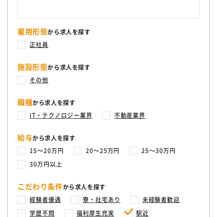
康管理を経営的な視点でとらえる「健康経営」への意識が高まる中、
個人と組織が心身ともに健康であり社会的にも満たされた状態であ
る“ウェルビーイング”を実現するために、WELBOX（パッケージ型福
雇用形態
から求人を探す
利厚生サービス）やKENPOS（健康維持・増進のためのWeb・アプリ
サービス）、インセンティブ・プラス（報奨制度を簡単に運用するこ
正社員
とができるWebサービス）など様々なサービスを通じて、健康で豊か
な企業社会と地域社会の実現をトータルでサポートしています。 変更
施設形態
から求人を探す
の範囲：会社の定める業務 ［自衛隊・転職・求人］
その他
職種
から求人を探す
IT・テクノロジー業界
不動産業界
給与
から求人を探す
15〜20万円
20〜25万円
25〜30万円
30万円以上
こだわり条件
から求人を探す
経験者優遇
寮・社宅あり
未経験者歓迎
学歴不問
福利厚生充実
駅近