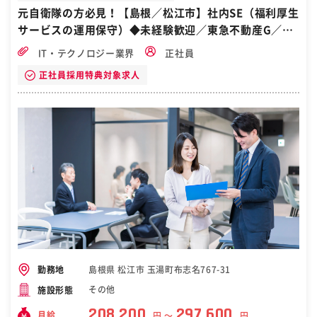
す。地元や地域のお客様へ向けた、快適な暮らしと住まいに関するお
元自衛隊の方必見！【島根／松江市】社内SE（福利厚生
手伝いに情熱を傾け、信頼いただける不動産ネットワークの確立に向
サービスの運用保守）◆未経験歓迎／東急不動産G／マ
け日々努めています。 ［自衛隊・転職・求人］
イカー通勤可
IT・テクノロジー業界
正社員
正社員採用特典対象求人
島根県 松江市 玉湯町布志名767-31
勤務地
その他
施設形態
208,200
297,600
月給
円 〜
円