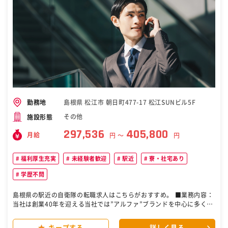
島根県 松江市 朝日町477-17 松江SUNビル5F
勤務地
その他
施設形態
297,536
405,800
月給
円 〜
円
福利厚生充実
未経験者歓迎
駅近
寮・社宅あり
学歴不問
島根県の駅近の自衛隊の転職求人はこちらがおすすめ。 ■業務内容：
当社は創業40年を迎える当社では”アルファ”ブランドを中心に多くの
分譲マンションを管理しています。また”あなぶきパーク”というブラ
ンドでコインパーキングや月極駐車場の管理も行っています。 今回採
キープする
詳しく見る