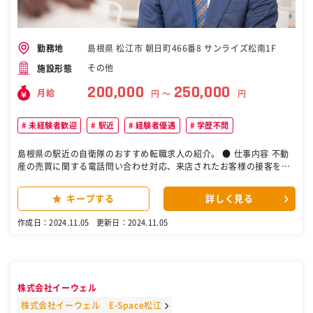
島根県 松江市 朝日町466番8 サンライズ松南1F
勤務地
その他
施設形態
200,000
250,000
月給
円 〜
円
未経験者歓迎
駅近
経験者優遇
学歴不問
島根県の駅近の自衛隊のおすすめ転職求人の紹介。 ● 仕事内容 不動
産の売買に関する電話問い合わせ対応、来店されたお客様の接客を行
います。興味をお持ちいただいた物件には、直接お客様をご案内して
ください。他には媒介契約書、売買契約書などの書類作成やローンの
キープする
詳しく見る
ご案内など。また、売り物件の調査や把握、物件の引き渡しなど、不
動産売買に付随する業務をお任せします。 ●不動産売買営業のやりが
作成日：2024.11.05
更新日：2024.11.05
い 不動産売買営業は、不動産という大きな買い物のお手伝いをする仕
事です。扱う金額が大きく、一生ものともなりうる不動産売買には重
大な責任が伴います。だからこそ、お客様のご満足がいく契約ができ
た際は、達成感と大きな自信を得ることができます。感謝されること
も多く、仕事を頑張る源となります。 ●センチュリー21とは センチ
株式会社イーウェル
ュリー21はアメリカで誕生した不動産ブランド。日本では1983年に
上陸後、加盟店を増やし続け、現在は全国に900店舗以上を展開中で
株式会社イーウェル E-Space松江