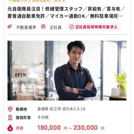
元自衛隊員注目！修繕管理スタッフ／昇給有／賞与有／
要普通自動車免許／マイカー通勤OK／無料駐車場完備
／島根県松江市
正社員採用特典対象求人
不動産業界
正社員
島根県 松江市 浜乃木2-5-18
勤務地
その他
施設形態
180,000
230,000
月給
円 〜
円