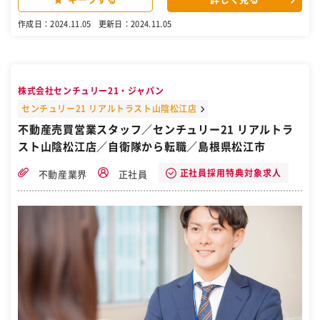
用する方には、不動産物件の売買仲介営業として、主に以下業務をご
担当いただきます。 【変更の範囲：会社の定める業務】 ■詳細： ・
作成日：2024.11.05
更新日：2024.11.05
当社が管理する分譲マンション売買仲介 ・土地所有者様への土地活用
提案 ・パーキング用地等の売買提案 当社で管理している分譲マンショ
ンにお住まいのオーナー様や、所有されているオーナー様、当社のパ
ーキング事業部で駐車場の管理をお任せいただいているオーナー様な
どへの提案営業がメインです。キャンペーンチラシからの反響営業
株式会社センチュリー21・ジャパン
や、管理担当からの紹介案件を中心に行っていただきます。 ■働きや
すい環境： 入退室時のチェックシステムに加えPCログの確認など、
センチュリー21 リアルトラスト山陰松江店
過度な残業やサービス残業が発生しないよう労務管理を徹底していま
不動産売買営業スタッフ／センチュリー21 リアルトラ
す。 ■業界・当社の特徴： 当社はマンション販売や戸建て販売といっ
スト山陰松江店／自衛隊から転職／島根県松江市
た不動産「売買」業界ではなく、不動産「管理」業界に属しておりま
す。管理業界は景気によって売上が変わらず、管理収入から安定的な
収益を得られるストックビジネスであることが特長です。当社は順調
正社員採用特典対象求人
不動産業界
正社員
に管理戸数を伸ばし、売上も右肩上がりで推移しております。特に西
日本エリアではM&Aやリプレイス（管理会社の変更）も積極的に行っ
ており、結果として22年の管理戸数の伸長数については、業界3本の
指に入る立ち位置になっております。 変更の範囲：本文参照 ［自衛
隊・転職・求人］