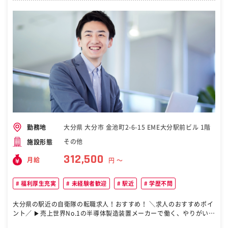
大分県 大分市 金池町2-6-15 EME大分駅前ビル 1階
勤務地
その他
施設形態
312,500
月給
円 〜
福利厚生充実
未経験者歓迎
駅近
学歴不問
大分県の駅近の自衛隊の転職求人！おすすめ！ ＼求人のおすすめポイ
ント／ ▶売上世界No.1の半導体製造装置メーカーで働く、やりがいが
とってもあるお仕事 ▶給与も業界トップクラス ▶外資系企業ですが、