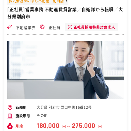
株式会社ゆのまち不動産 別府店
[正社員]営業事務 不動産賃貸営業／自衛隊から転職／大
分県別府市
正社員採用特典対象求人
不動産業界
正社員
大分県 別府市 野口中町16番12号
勤務地
その他
施設形態
180,000
275,000
月給
円 〜
円