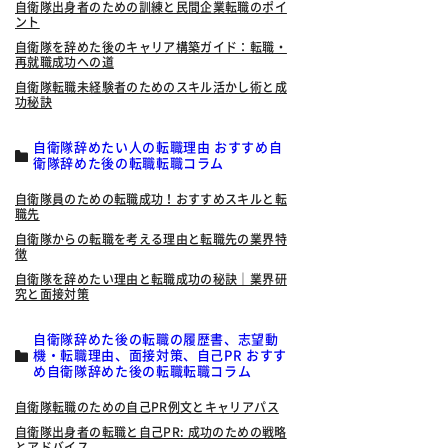
自衛隊出身者のための訓練と民間企業転職のポイ
ント
自衛隊を辞めた後のキャリア構築ガイド：転職・
再就職成功への道
自衛隊転職未経験者のためのスキル活かし術と成
功秘訣
自衛隊辞めたい人の転職理由 おすすめ自
衛隊辞めた後の転職転職コラム
自衛隊員のための転職成功！おすすめスキルと転
職先
自衛隊からの転職を考える理由と転職先の業界特
徴
自衛隊を辞めたい理由と転職成功の秘訣｜業界研
究と面接対策
自衛隊辞めた後の転職の履歴書、志望動
機・転職理由、面接対策、自己PR おすす
め自衛隊辞めた後の転職転職コラム
自衛隊転職のための自己PR例文とキャリアパス
自衛隊出身者の転職と自己PR: 成功のための戦略
とアドバイス