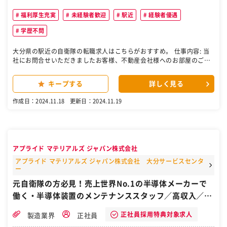
福利厚生充実
未経験者歓迎
駅近
経験者優遇
学歴不問
大分県の駅近の自衛隊の転職求人はこちらがおすすめ。 仕事内容: 当
社にお問合せいただきましたお客様、不動産会社様へのお部屋のご案
内、契約業務、入居手続き、ご入居中のお客様、オーナー様への管理
業務を行ってもらいます。 具体的にはご希望のお部屋の提案、お部屋
キープする
詳しく見る
の室内案内、賃貸借契約書の作成、簡単な修繕、各種業者さんの手
配、解約立会、入居者様からの相談事項対応等です。 普通自動車運転
作成日：2024.11.18
更新日：2024.11.19
免許（ＡＴ限定可）が必須ですが、その他は簡単なＰＣ操作なので、
すぐに慣れるかと思います。 未経験の方でもわかりやすく丁寧に指導
させて頂きますし、経験者の方は前給を考慮して給与を決定させて頂
きます。 また、試用期間終了後は、成績に応じた報奨金制度が適用さ
れます（ノルマではありません） アピールポイント: 現在社員数は７
アプライド マテリアルズ ジャパン株式会社
名（男性５名女性２名） 業界経験の長いスタッフが多いので、未経験
者からでも安心して経験を積めます。もちろん未経験者のスタッフも
アプライド マテリアルズ ジャパン株式会社 大分サービスセンタ
ー
バリバリ活躍中です。 業務に関する資格取得等、前向きなスタッフを
応援する仕組みがあります。 ［自衛隊・転職・求人］
元自衛隊の方必見！売上世界No.1の半導体メーカーで
働く・半導体装置のメンテナンススタッフ／高収入／未
経験歓迎／英語が苦手でもOKです／自衛隊から転職／
正社員採用特典対象求人
製造業界
正社員
大分県大分市