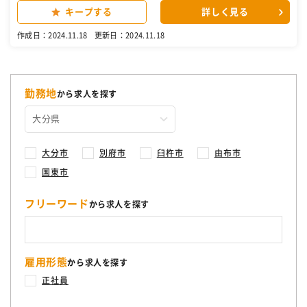
英語の経験は問いません 当社取引先の半導体・ディスプレイ工場内に
キープする
詳しく見る
て当社製装置のメンテナンス・保守サービス・不具合の対応など行っ
ていただきます。入社後は充実したオリエンテーションや研修もあり
作成日：2024.11.18
更新日：2024.11.18
ますが、分からないことは経験豊富な先輩社員が何でも教えてくれる
ので未経験の方でも安心して働けます。 【具体的なお仕事内容】 ・半
導体・ディスプレイ製造装置の定期点検（不具合があったらパーツの
交換作業） ・半導体・ディスプレイ製造装置のメンテナンス作業 ・半
導体・ディスプレイ製造装置のトラブルシューティング （1人での対
勤務地
から求人を探す
応案件から複数人での対応案件あり） ～1日のスケジュール～ 9:00：
朝会 10:00：業務開始（製造装置定期点検/製造装置メンテナンス） 1
2:00：昼食 13:00：業務再開。チームで協力しながら作業していきま
す。 17:30：退社 ※平均残業時間は20時間/月なのでプライベートも
大分市
充実できます ［自衛隊・転職・求人］
別府市
臼杵市
由布市
国東市
フリーワード
から求人を探す
雇用形態
から求人を探す
正社員