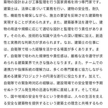
築物の設計および工事監理を行う国家資格を持つ専門家です。
建築士は、法律に基づいて業務を行い、建物の安全性、耐久
性、機能性を確保しながら、施主の要望を反映させた建築物を
実現することが求められます。また、建築基準法を遵守し、建
物の用途や規模に応じて適切な設計と監理を行う責任がありま
す。そのため、技術的な知識や法令への深い理解に加え、創造
性と実務的な判断力が求められます。なお、建築士の仕事に
は、自衛隊で培った経験を活かせる場面が多くあります。ま
ず、自衛隊で培われた規律性や責任感は、厳格な法令遵守が求
められる建築業界で大きな強みとなります。また、チームでの
連携力や指揮系統の理解力は、多くの専門業者と協力しながら
進める建築プロジェクトの円滑な遂行に役立ちます。加えて、
自衛隊での緊急時対応の経験は、建設現場での安全管理や予期
せぬトラブル発生時の迅速な判断に直結します。そして何よ
り、国や地域の安全を守るという使命感は、人々の生活を支え
る安全な建築物を提供するという建築士の理念と共鳴するもの