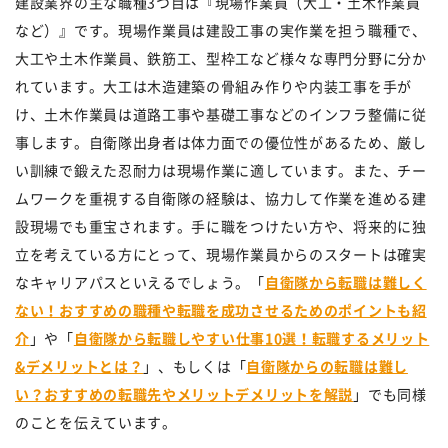
建設業界の主な職種3つ目は『現場作業員（大工・土木作業員
など）』です。現場作業員は建設工事の実作業を担う職種で、
大工や土木作業員、鉄筋工、型枠工など様々な専門分野に分か
れています。大工は木造建築の骨組み作りや内装工事を手が
け、土木作業員は道路工事や基礎工事などのインフラ整備に従
事します。自衛隊出身者は体力面での優位性があるため、厳し
い訓練で鍛えた忍耐力は現場作業に適しています。また、チー
ムワークを重視する自衛隊の経験は、協力して作業を進める建
設現場でも重宝されます。手に職をつけたい方や、将来的に独
立を考えている方にとって、現場作業員からのスタートは確実
なキャリアパスといえるでしょう。「
自衛隊から転職は難しく
ない！おすすめの職種や転職を成功させるためのポイントも紹
介
」や「
自衛隊から転職しやすい仕事10選！転職するメリット
&デメリットとは？
」、もしくは「
自衛隊からの転職は難し
い？おすすめの転職先やメリットデメリットを解説
」でも同様
のことを伝えています。