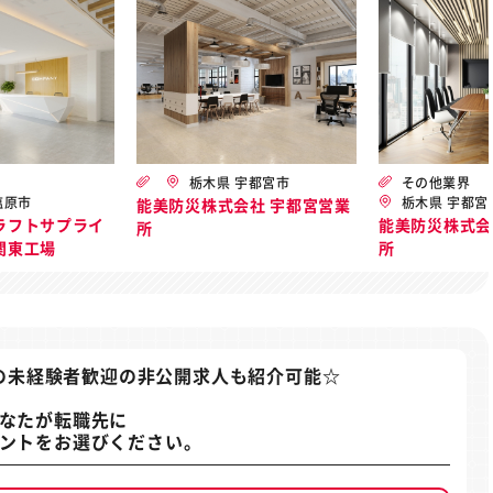
栃木県 宇都宮市
その他業界
塩原市
栃木県 宇都宮
能美防災株式会社 宇都宮営業
ラフトサプライ
能美防災株式会
所
関東工場
所
の未経験者歓迎の非公開求人
も紹介可能☆
なたが転職先に
ントをお選びください。