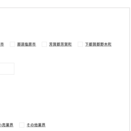
光市
那須塩原市
芳賀郡芳賀町
下都賀郡野木町
小売業界
その他業界