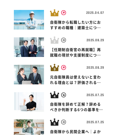
2025.04.07
自衛隊から転職したい方にお
すすめの職種｜建築士につい
て解説！
2025.08.29
【任期制自衛官の再就職】再
栃木県 宇都宮市
医療・ヘルスケ
就職の現状や支援制度につい
市
栃木県 宇都宮
株式会社日本トリム 宇都宮
て解説！
社 宇都宮営業
株式会社日本ト
営業所
2025.08.29
営業所
元自衛隊員は使えないと言わ
れる理由とは？評価されるス
キルや対策も紹介！
2025.07.25
自衛隊を辞めて正解？辞める
べきか判断する6つの基準を紹
介！
2025.07.25
自衛隊から民間企業へ｜よか