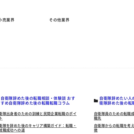
小売業界
その他業界
自衛隊辞めた後の転職相談・体験談 おす
自衛隊辞めたい人
すめ自衛隊辞めた後の転職転職コラム
衛隊辞めた後の転
衛隊出身者のための訓練と民間企業転職のポイ
自衛隊員のための転職
ト
職先
衛隊を辞めた後のキャリア構築ガイド：転職・
自衛隊からの転職を考
就職成功への道
徴