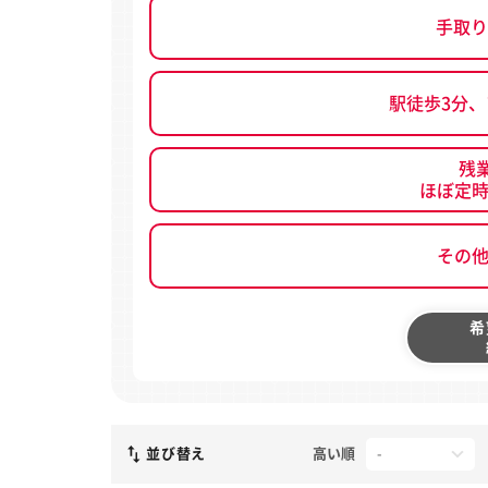
手取り
駅徒歩3分
残
ほぼ定
その
希
並び替え
高い順