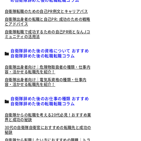
め自衛隊辞めた後の転職転職コラム
自衛隊転職のための自己PR例文とキャリアパス
自衛隊出身者の転職と自己PR: 成功のための戦略
とアドバイス
自衛隊転職で成功するための自己PR術となんJコ
ミュニティの活用法
自衛隊辞めた後の資格について おすすめ
自衛隊辞めた後の転職転職コラム
自衛隊出身者向け｜危険物取扱者の種類・仕事内
容・活かせる転職先を紹介！
自衛隊出身者向け｜電気系資格の種類・仕事内
容・活かせる転職先を紹介！
自衛隊辞めた後のお仕事の種類 おすすめ
自衛隊辞めた後の転職転職コラム
自衛隊からの転職を考える20代必見！おすすめ業
界と成功の秘訣
30代の自衛隊自衛官におすすめの転職先と成功の
秘訣
自衛隊から転職したい方におすすめの職種｜トラ