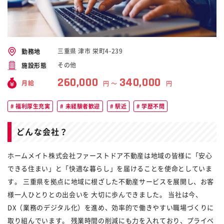
三重県 津市 栄町4-239
勤務地
その他
施設形態
260,000
340,000
月給
円 〜
円
福利厚生充実
未経験者歓迎
駅近
学歴不問
どんな会社？
ホームメイト株式会社ファーストドア不動産は地域の皆様に「安心
できる住まい」と「快適な暮らし」を届けることを使命としていま
す。 三重県を拠点に地域に根ざした不動産サービスを展開し、お客
様一人ひとりとの出会いを 大切に歩んできました。 当社は今、
DX（業務のデジタル化）を進め、効率的で働きやすい職場づくりに
取り組んでいます。 残業時間の削減にも力を入れており、プライベ