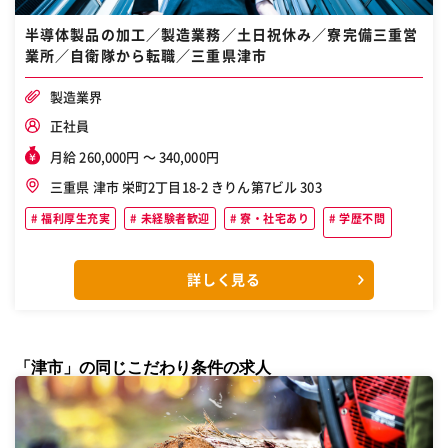
半導体製品の加工／製造業務／土日祝休み／寮完備三重営
業所／自衛隊から転職／三重県津市
製造業界
正社員
月給 260,000円 〜 340,000円
三重県 津市 栄町2丁目18-2 きりん第7ビル 303
福利厚生充実
未経験者歓迎
寮・社宅あり
学歴不問
詳しく見る
「津市」の同じこだわり条件の求人