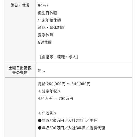
休日・休暇
90％）
誕生日休暇
年末年始休暇
産休・育休制度
夏季休暇
GW休暇
［自衛隊・転職・求人］
土曜日出勤振
無し
替の有無
月給 260,000円 〜 340,000円
＜想定年収＞
450万円 ～ 700万円
＜年収例＞
●年収500万円／入社2年目／主任
●年収600万円／入社3年目／店長代理