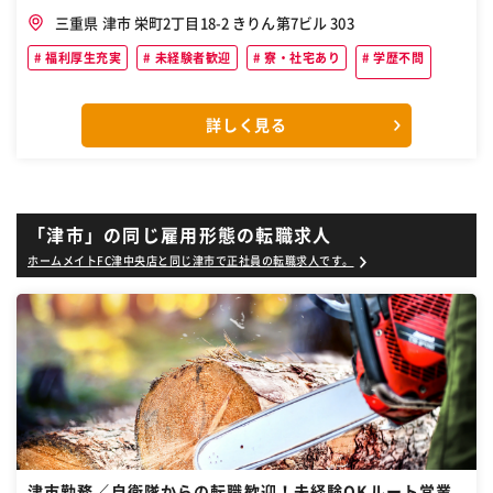
三重県 津市 栄町2丁目18-2 きりん第7ビル 303
福利厚生充実
未経験者歓迎
寮・社宅あり
学歴不問
詳しく見る
「津市」の同じ雇用形態の転職求人
ホームメイトFC津中央店と同じ津市で正社員の転職求人です。
津市勤務／自衛隊からの転職歓迎！未経験OKルート営業