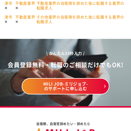
津市
不動産業界
不動産業界の自衛隊を辞めた後に転職する業界の
転職求人
津市
不動産業界
その他業界の自衛隊を辞めた後に転職する業界の
転職求人
\ かんたん30秒入力 /
会員登録無料・転職のご相談だけでもOK!
MILI JOB-ミリジョブ-
のサポートに申し込む
自衛隊、自衛官辞めたい・辞めたら