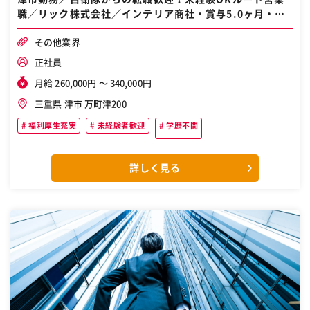
職／リック株式会社／インテリア商社・賞与5.0ヶ月・年
間休日126日
その他業界
正社員
月給 260,000円 〜 340,000円
三重県 津市 万町津200
福利厚生充実
未経験者歓迎
学歴不問
詳しく見る