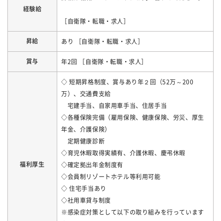
経験給
［自衛隊・転職・求人］
昇給
あり ［自衛隊・転職・求人］
賞与
年2回 ［自衛隊・転職・求人］
◇ 短期昇格制度、賞与あり年２回（52万～200
万）、交通費支給
宅建手当、自家用車手当、住居手当
◇各種保険完備（雇用保険、健康保険、労災、厚生
年金、介護保険）
定期健康診断
◇育児休暇取得実績有、介護休暇、慶弔休暇
福利厚生
◇確定拠出年金制度有
◇会員制リゾートホテル等利用可能
◇ 住宅手当あり
◇社用車貸与制度
※感染症対策として以下の取り組みを行っています