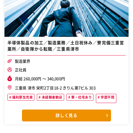
半導体製品の加工／製造業務／土日祝休み／寮完備三重営
業所／自衛隊から転職／三重県津市
製造業界
正社員
月給 260,000円 〜 340,000円
三重県 津市 栄町2丁目18-2 きりん第7ビル 303
福利厚生充実
未経験者歓迎
寮・社宅あり
学歴不問
詳しく見る