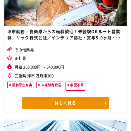
津市勤務／自衛隊からの転職歓迎！未経験OKルート営業
職／リック株式会社／インテリア商社・賞与5.0ヶ月・年
間休日126日
その他業界
正社員
月給 260,000円 〜 340,000円
三重県 津市 万町津200
福利厚生充実
未経験者歓迎
学歴不問
詳しく見る