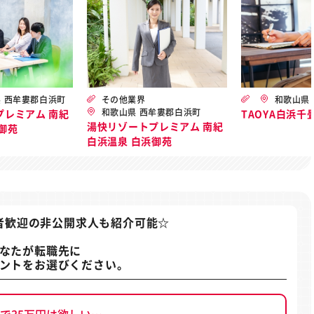
 西牟婁郡白浜町
その他業界
和歌山県
和歌山県 西牟婁郡白浜町
プレミアム 南紀
TAOYA白浜千
湯快リゾートプレミアム 南紀
御苑
白浜温泉 白浜御苑
者歓迎の非公開求人
も紹介可能☆
なたが転職先に
ントをお選びください。