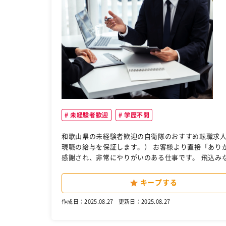
未経験者歓迎
学歴不問
和歌山県の未経験者歓迎の自衛隊のおすすめ転職求人ですよ。 塗装・リフォーム営業の経験の方は優
現職の給与を保証します。） お客様より直接「ありがとう!〇〇さんのおかげで塗装して新築以上になってうれしい!」 と
感謝され、非常にやりがいのある仕事です。 飛込みなどの訪問営業は一切なし。ノルマも一切なしなので、雰囲気が良い
のが私たちの魅力です。 ホームページ、チラシからの完全反響型営業なので安定的に勤務していただけます。また、反響
数も毎月一定数は確保できているので継続的に活躍することができます。 ぜひエース
キープする
作成日：2025.08.27
更新日：2025.08.27