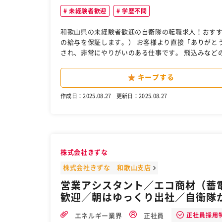
未経験者歓迎
学歴不問
和歌山県の未経験者歓迎の自衛隊の転職求人！おすすめ！ 塗装・リフォーム営業の経験の方は優遇します。（
の給与を保証します。） お客様より直接「ありがとう!〇〇さんのおかげで塗装して新築以上になってうれしい!」 と感謝
され、非常にやりがいのある仕事です。 飛込みなどの訪問営業は一切なし。ノルマも一切なしなので、雰囲気が良いのが
私たちの魅力です。 ホームページ、チラシからの完全反響型営業なので安定的に勤務していただけます。また、反響数も
毎月一定数は確保できているので継続的に活躍することができます。 ぜひエースペイントで
キープする
作成日：2025.08.27
更新日：2025.08.27
株式会社きずな
株式会社きずな 和歌山支店
営業アシスタント／エコ商材（蓄
歓迎／朝はゆっくり出社／自衛隊
正社員採用
エネルギー業界
正社員