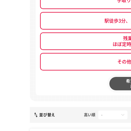
手取り
駅徒歩3分
残
ほぼ定
その
希
並び替え
高い順