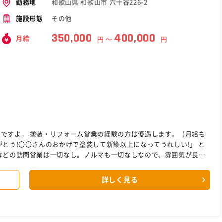
和歌山県 和歌山市 六十谷226-2
勤務地
その他
施設形態
350,000
400,000
月給
円 〜
円
遇します。（月給も
ペイントで成長して幹部候補・店長
詳しく見る
を目指してください！ ノルマも無しのスタートなのでご安心ください！ ［自衛隊・転職・求人］