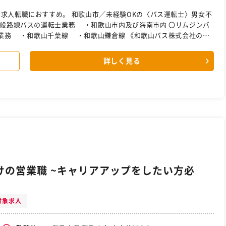
／未経験OKの〈バス運転士〉男女不
ン電車の愛称で広く和歌山市民に愛された 南海和歌山軌道線の跡を引き
詳しく見る
として独立 1976年 4月 南海電気鉄道株式会社の和歌山地区
環境が整いました。 女
たにも働きやすい環境は万全。 性別関係なく、頑張った分だけ しっか
士にも 挑戦できるので、成長の機会も豊富！ 普通免許取得か
ート！ 【大型二種免許の取得支援】や 【運転士養成制度】（規定
『和歌山バス』で働きませんか？ ［自衛隊・転職・求人］
の営業職 ~キャリアアップをしたい方必
対象求人