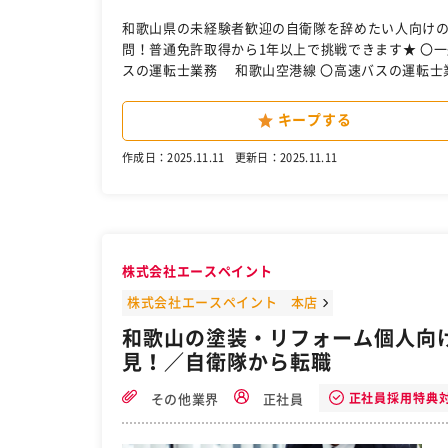
和歌山県の未経験者歓迎の自衛隊を辞めたい人向けの求人転職におすすめ。 和歌山市
問！普通免許取得から1年以上で挑戦できます★ 〇一般路線バスの運転士業務 ・和歌山市内及び海南市内 〇リムジンバ
スの運転士業務 和歌山空港線 〇高速バスの運転士業務 ・和歌山千葉線 ・和歌山鎌倉線 《和歌山バス株式会社の歴
史》 南海グループ和歌山バスの路線バスは チンチ
継いでいます。 和歌山バスの成り立ち 1940年10月 和歌山電気軌道株式会社として発足 1961年11月 南海電気鉄道株式
キープする
会社と合併 1975年12月 和歌山バス株式会社
バス部門として営業開始 現在、そして未来へと続いていきます。 女性ドライバーが活躍できる職場
作成日：2025.11.11
更新日：2025.11.11
性専用休憩室の充実や無理のないシフトなど、 どな
り稼げるのも魅力です♪ お任せするのは、地域の皆様と距離が近い 一般路線バスの運転手。運行エリアは、 和歌山市内及
び海南市内です。 将来的には高速バスやリムジンバスの運転
ら1年以上経過された方は、 未経験からの挑戦をサポ
有）で 一人前のバスドライバーに育てます。 今年度も初任給UP＜昨年度から2.5万円UP＞ 「南海鉄道グループ」の一翼を
株式会社エースペイント
担う 安定企業
株式会社エースペイント 本店
和歌山の塗装・リフォーム個人向け
見！／自衛隊から転職
正社員採用特典
その他業界
正社員