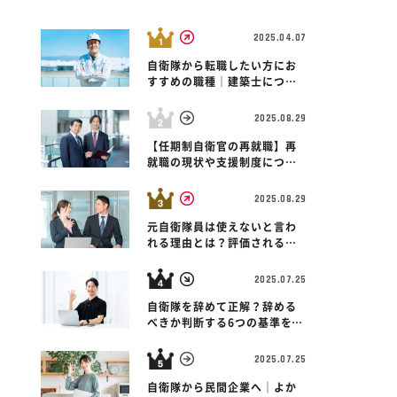
2025.04.07
自衛隊から転職したい方にお
すすめの職種｜建築士につい
て解説！
2025.08.29
 西牟婁郡白浜町
その他業界
和歌山県 
和歌山県 西牟婁郡白浜町
畳
株式会社テクノ
【任期制自衛官の再就職】再
TAOYA白浜千畳
本社
就職の現状や支援制度につい
て解説！
2025.08.29
元自衛隊員は使えないと言わ
れる理由とは？評価されるス
キルや対策も紹介！
2025.07.25
自衛隊を辞めて正解？辞める
べきか判断する6つの基準を紹
介！
2025.07.25
自衛隊から民間企業へ｜よか