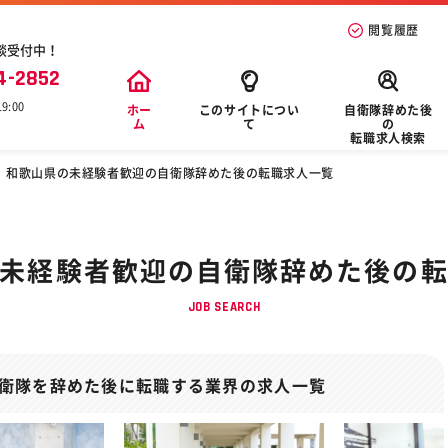
閲覧履歴
談受付中！
4-2852
9:00
ホー
このサイトについ
自衛隊辞めた後
ム
て
の
転職求人検索
和歌山県の未経験者歓迎の自衛隊辞めた後の転職求人一覧
未経験者歓迎の自衛隊辞めた後の
JOB SEARCH
衛隊を辞めた後に転職する業界の求人一覧