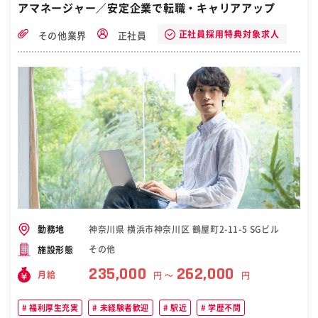
アマネージャー／安定企業で転職・キャリアアップ
労働条件を考慮 育児休業や介護休業もとりやすい環境 勤務地はこちら
神奈川県に7事業所 ◎横浜磯子センター ◎新横浜営業所 ◎横浜いずみ
営業所 ◎横須賀店 ◎川崎営業所 ◎川崎宮前営業所 ◎相模原営業所
正社員採用特典対象求人
その他業界
正社員
［自衛隊・転職・求人］
神奈川県 横浜市神奈川区 鶴屋町2-11-5 SGビル
勤務地
その他
施設形態
235,000
262,000
月給
円 〜
円
福利厚生充実
未経験者歓迎
駅近
学歴不問