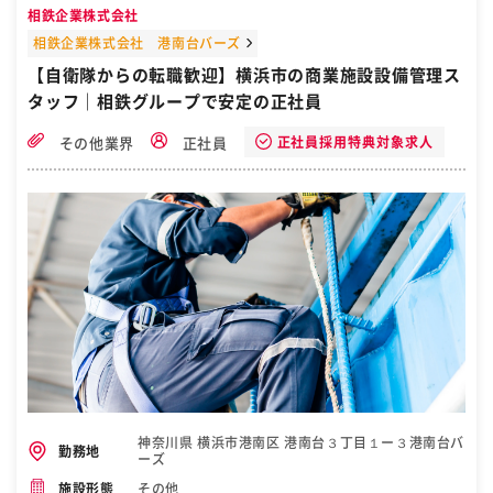
【特徴＆求人の魅力】 ●特徴01｜昇給制度あり 年1回、4月に定期昇
相鉄企業株式会社
給査定あり。 さらに、年齢や経歴にかかわらず やる気や能力、勤務態
度などを評価し 随時昇給を実施しています！ ●特徴02｜健康第一で
相鉄企業株式会社 港南台バーズ
働ける 季節ごとに熱中症や感染症への 対策を徹底しています。 詳し
【自衛隊からの転職歓迎】横浜市の商業施設設備管理ス
くは「福利厚生」欄をチェック！ ［自衛隊・転職・求人］
タッフ｜相鉄グループで安定の正社員
正社員採用特典対象求人
その他業界
正社員
神奈川県 横浜市港南区 港南台３丁目１ー３港南台バ
勤務地
ーズ
その他
施設形態