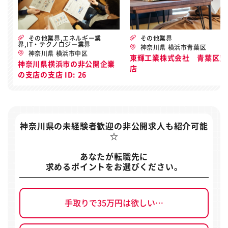
その他業界,エネルギー業
その他業界
界,IT・テクノロジー業界
神奈川県 横浜市青葉区
神奈川県 横浜市中区
東輝工業株式会社 青葉区支
神奈川県横浜市の非公開企業
店
の支店の支店 ID: 26
神奈川県の未経験者歓迎の非公開求人
も紹介可能
☆
あなたが転職先に
求めるポイントをお選びください。
手取りで35万円は欲しい…