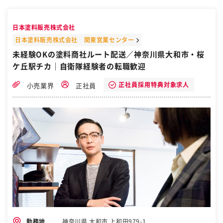
事です。 一人で全てをお任せすることはなく、 お客様の元へはスタッ
フと一緒に向かいます！ 適度に体を動かすため、健康的に働きたい方
にもオススメです！ 介護業界や介護用品の知識や経験も積んでいただ
日本塗料販売株式会社
けます！ ゆくゆくは営業スタッフとして正社員も目指していただける
環境です。 今後も需要の拡大が予想される介護業界で一緒に働きませ
日本塗料販売株式会社 関東営業センター
んか。 ※入社後のキャリアパスは多岐にわたります。 具体的な業務内
未経験OKの塗料商社ルート配送／神奈川県大和市・桜
容や配属については面接にてお伝えします。 ＊･｡･｡＊･｡･｡＊･｡･｡
ケ丘駅チカ｜自衛隊経験者の転職歓迎
＊･｡･｡＊＊･｡･｡＊･｡･｡＊･｡･｡＊･｡･｡＊ ■スタッフインタビュー 飲食
店で店長として働いていましたが 将来を考えた時に、"安定して働け
る職場が良い" と思い、知名度のあるダスキンに転職しました。 じっ
正社員採用特典対象求人
小売業界
正社員
と座ってのパソコン作業は向いていないと思っていたので 適度に体を
動かして働けるこのお仕事が自分には合っていました。 今は正社員に
なるために資格取得の勉強をしています！/30代男性 家族の介護をき
っかけにこの業界に興味を持ちました。 以前は長距離ドライバーとし
て働いていたので 今までの経験も活かせるこのお仕事を選びました！
お客様先に訪問するとみなさんが”いつもありがとう” と温かく迎えて
くださるのが嬉しいですね！/40代男性 ［自衛隊・転職・求人］
神奈川県 大和市 上和田979-1
勤務地