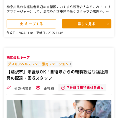
神奈川県の未経験者歓迎の自衛隊のおすすめ転職求人ならこれ！ エリ
アマネージャーとして、病院や介護施設で働くスタッフの管理や、現
場運営のサポートをお任せします。働きやすい環境づくりや現場の改
善提案など、“人”と“現場”の両面から支えるやりがいのあるポジショ
キープする
詳しく見る
ンです。 ■具体的には ―――――― ◇現場マネジメント ・シフト確
認 ・人員不足時の調整 ・現場責任者の定期フォロー（現場からの月
作成日：2025.11.04
更新日：2025.11.05
報・報告書確認） ・施設からの問い合わせ対応 ・営業同行・資料作成
・スタッフフォロー ・現場の業務改善指導 ・人件費管理 など ◇
労務関連 ・残業・有給使用状況確認 ・労災発生時の一時対応 ・各種
社会保険の説明 ◇人事・採用関連 ・求人～面接～採用の窓口業務 ・
異動調整・退職者対応 ・スタッフの契約内容調整（出勤日数・勤務時
株式会社キープ
間等） ・スタッフの評価査定 など 状況に応じて、各現場を巡回しな
がらスタッフの声を聞いたり、クライアントとのやり取りを行ったり
ダスキンヘルスレント 湘南ステーション
と、臨機応変な対応も求められます。 現場をよく知るからこそ見えて
【藤沢市】未経験OK！自衛隊からの転職歓迎◎福祉用
くる改善点やアイデアを、ぜひあなたの視点で活かしてください。 ＼
具の配達・回収スタッフ
ここもPOINT！／ ◎担当エリアは東京・神奈川・千葉。1人あたり平
均30拠点ほどを担当します。 ◎現場巡回は1日3～4件ほど。 ◎残業は
月20時間以下。 定時退社も多く、ワークライフバランスも充実！ チ
正社員採用特典対象求人
その他業界
正社員
ーム組織構成 ＼30～40代活躍中！／ 現在7名のエリアマネージャーが
在籍しています。コミュニケーションを大切にしながら、スムーズな
連携を図って業務を行っています！ 男女比 男性5:女性2 定着率 95％
以上（募集部署社員職において、直近数年間は離職者なし） ※総合職
としての採用となるため、将来的に部署異動・転勤の可能性もありま
す。 ※試用期間：なし （現場業務研修あり ※最大3カ月） ［自衛