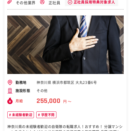
境が整っております。 1968年創業の老舗商社『日本塗料販売』。 塗
正社員採用特典対象求人
その他業界
正社員
料・化学製品を扱う専門商社として、橋・タンク・鉄塔・マンショ
ン・ビルなど、建造物の内外装に 欠かせない製品を提供しています。
景気に左右されない安定感があります。 ［自衛隊・転職・求人］
神奈川県 横浜市都筑区 大丸23番6号
勤務地
その他
施設形態
255,000
月給
円 〜
未経験者歓迎
学歴不問
神奈川県の未経験者歓迎の自衛隊の転職求人！おすすめ！ 分譲マンシ