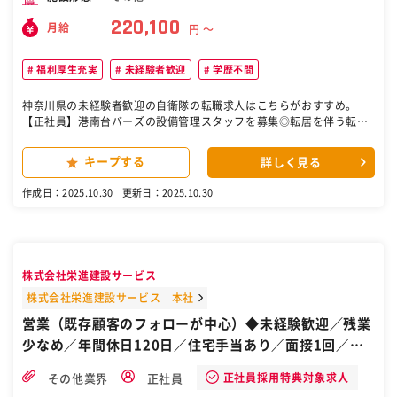
220,100
月給
円 〜
福利厚生充実
未経験者歓迎
学歴不問
神奈川県の未経験者歓迎の自衛隊の転職求人はこちらがおすすめ。
【正社員】港南台バーズの設備管理スタッフを募集◎転居を伴う転勤
なし ≪港南台バーズの商業施設の設備管理スタッフを募集中！＜中途
採用20～40代スタートも活躍中＞≫ お任せするのは、変電設備の点
キープする
詳しく見る
検や修理 、空調設備・給排水設備のメンテナンス、室温調整と管理。
エレベーター設備の運転状況管理、緊急時対応。 ”当たり前の日常”を
作成日：2025.10.30
更新日：2025.10.30
守る仕事です。 素朴で真面目な人材が多く勤めている＜相鉄企業株式
会社＞安定性のあるお仕事で定年まで安心して働けます。 近年経験豊
富な40代、50代前半の中途採用の実績があります！ 勿論、20・30代
の経験者・未経験の中途採用者も活躍中！ 設備経験者も、勉強意欲の
ある若手も歓迎します。 是非、定年まで堅実に働きたい方をお待ちし
株式会社栄進建設サービス
ています！ 弊社は横浜市を中心とした地域密着型の企業です。 新規事
業は日々拡大し、一緒にお仕事を手伝ってくれる仲間を求めていま
株式会社栄進建設サービス 本社
す。 【充実の福利厚生】【信頼のブランド】【安心・安定性】 100周
営業（既存顧客のフォローが中心）◆未経験歓迎／残業
年を迎えた相鉄グループの一員として、決して派手ではないが、縁の
少なめ／年間休日120日／住宅手当あり／面接1回／自
下の力持ちとしての大事な人材を求めています。 設備未経験者も歓迎
◎ 資格取得支援制度を利用して設備の勉強や資格取得でキャリアア
衛隊から転職
ップができます！ 福利厚生充実・安定の相鉄グループで働きたい方
正社員採用特典対象求人
その他業界
正社員
◎ チームでの仕事が得意な協調性のある方◎ 電気関係の資格や設備関