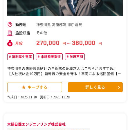
神奈川県 高座郡寒川町 倉見
勤務地
その他
施設形態
270,000
380,000
月給
円 〜
円
福利厚生充実
未経験者歓迎
学歴不問
神奈川県の未経験者歓迎の自衛隊の転職求人はこちらがおすすめ。
【入社祝い金10万円】新幹線の安全を守る！車両による巡回警備【JR
東海提携企業】 東海道新幹線の沿線を、警備車両を使用して巡回しま
す。車両が入れない箇所は徒歩で巡回し、不審物や不審車両等の警戒
キープする
詳しく見る
や、出入口の確認を行います。 業務は二人一組で行い、実施研修も約
１カ月行いますので、警備業が未経験の方もご安心ください。 ＜通勤
作成日：2025.11.28
更新日：2025.11.28
は職場へ直行・直帰＞ パトロール隊事務所への直行直帰となるので、
会社のオフィスに立ち寄る必要はありません。 駅から徒歩３～１０分
程度の場所にあるので、通勤もラクラクです。 ［自衛隊・転職・求
人］
大陽日酸エンジニアリング株式会社