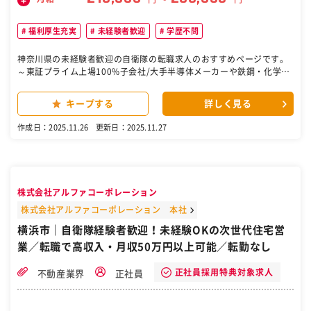
福利厚生充実
未経験者歓迎
学歴不問
神奈川県の未経験者歓迎の自衛隊の転職求人のおすすめページです。
～東証プライム上場100%子会社/大手半導体メーカーや鉄鋼・化学メ
ーカーなどと直取引/完全週休2日（土日祝）/福利厚生充実/残業月平
均18H/借上社宅制度有～ ◎電気主任技術者や電気施工管理からキャ
キープする
詳しく見る
リアチェンジ可能！資格取得支援も充実 ◎設計～工程管理まで一気通
貫して携われるヤリガイ有 ◎土日祝休・年休123日・残業18h程と働
作成日：2025.11.26
更新日：2025.11.27
きやすい環境 ■採用背景： 同社は大陽日酸株式会社の関係会社の中で
最大級の規模を誇る、設備機器設計、施工・設置・試運転・メンテナ
ンスまでの一連を行う、産業ガス技術のプロ集団です。事業拡大に伴
い、同社の電気設計職を担うメンバーを募集しております。 ■担当業
務： 電気計装設計業務を行っていただきます。 ■詳細： 各種プラン
株式会社アルファコーポレーション
ト（大手半導体メーカー）へ生産設備の設置工事を行うため、電気・
計装設備の設計を行います。顧客先より入手した仕様書や自社で作成
株式会社アルファコーポレーション 本社
する機器リスト、P&ID(EFD)、レイアウト図などの資料をもとに電
横浜市｜自衛隊経験者歓迎！未経験OKの次世代住宅営
気・計装設備の設計を行います。受注後は工事の段取りや現場へ赴き
業／転職で高収入・月収50万円以上可能／転勤なし
施工管理を行います。 ■配属部署： 電気計装課 ■同社の特徴： 同社
では、鉄鋼・化学・自動車・医療等、幅広いお客様に向けて、真空か
ら超高圧、極低温から高温、少量から大量と、様々なニーズに沿った
正社員採用特典対象求人
不動産業界
正社員
ガスを供給できるよう、あらゆる角度から工事についての検証を行っ
ています。 高圧ガス保安法等、関連法規の要求事項を満たすことはも
ちろんのこと、昨今、特に強く求められている耐震性能においても、