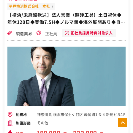
ます。 ▼市場調査 数日ほどかけて、近隣の駐車場の稼働率や周辺道路
の交通量などを調査。収益を試算し、見積書を作成します。 ▼提案・
平戸横浜株式会社 本社
契約 駐車場のレイアウトや価格帯など、具体的な条件・運用方法を提
【横浜/未経験歓迎】法人営業（超硬工具）土日祝休◆
案。契約となれば、土地の整備・舗装などの施工を経て運用を開始し
年休120日◆実働7.5H◆ノルマ無◆海外展開あり◆自衛
ます。 ▼フォロー 「最近空車が多いので、料金を見直そう」など、収
益最大化を目指します。 ＼仕事のポイント／ ★イチからまちづくりを
隊から転職
手がける楽しさ！ 自分で土地を見つけ、「どのくらい収益を見込める
正社員採用特典対象求人
製造業界
正社員
か」「どんな利用料金なら収益最大化できるか」などを調査し、提
案。駐車場が完成した後も、「あの店に割引チケットを配ろう」な
ど、自分の裁量で駐車場を運用できます。 ★専任部隊がいるから負担
が少ない！ 契約後は、専任部署が工事・メンテナンス・運営を担当す
るので、営業は提案やフォロー業務に集中できます。 ★スケジュール
は基本自分で決められる！ 「今日は土地探し」「今日は訪問」など、
スケジュールは自分で計画。自分のペースで効率よく働ける環境が整
っています。 ［自衛隊・転職・求人］
神奈川県 横浜市保土ケ谷区 峰岡町1-3-4 新見ビル1F
勤務地
その他
施設形態