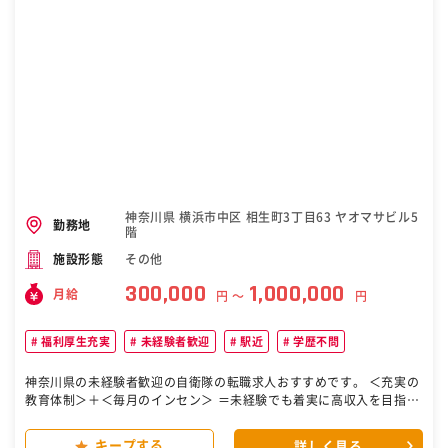
お客様のご要望にお応えすべく、エンジニアリングノウハウを総合的
に発揮し、使用条件に合った最適な提案を行います。 施工にあたって
は、徹底した安全管理体制の下、効率化を心がけ、納期短縮による低
コスト化を目指しています。 電気工事施工管理技士等の公的資格取得
奨励のみならず、検査員、工事責任者等の社内資格制度化により、工
事の安全・品質の維持・向上を図っています。 変更の範囲：会社の定
める業務 ［自衛隊・転職・求人］
神奈川県 横浜市中区 相生町3丁目63 ヤオマサビル5
勤務地
階
その他
施設形態
300,000
1,000,000
月給
円 〜
円
福利厚生充実
未経験者歓迎
駅近
学歴不問
神奈川県の未経験者歓迎の自衛隊の転職求人おすすめです。 ＜充実の
教育体制＞＋＜毎月のインセン＞ ＝未経験でも着実に高収入を目指せ
ます！ 『人と話すのが好き』 『高収入を叶えたい』 『自分が輝ける
場を探している』 そんな気持ちがある方なら、 当社できっと大きく羽
キープする
詳しく見る