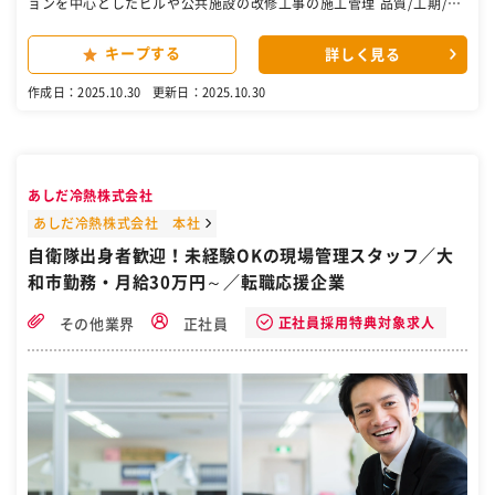
ョンを中心としたビルや公共施設の改修工事の施工管理 品質/工期/予
算/安全管理等の管理業務、および工期中の居住者対応等の業務をご担
当いただきます。 【担当エリア】 神奈川県を中心に、一部多摩市など
キープする
詳しく見る
を含む南関東エリアに特化。 ★転勤なし★直行直帰OK！ 【工期】 1
～3か月程度の工期のプロジェクト多数。 【魅力】 大京の傘下とな
作成日：2025.10.30
更新日：2025.10.30
り、強固な安定基盤の中でありながら、小規模の組織で裁量権をもっ
て自由度高く働く事が可能◎ 【物件】 マンション/工場/学校/ビル等
の大規模修繕工事,外壁,防水工事 【当社の働き方】 横浜市が主な現場
で直行直帰OK！工事は17時終了。 ★土日休/年休125日/転勤なし/1
人1台社用車・PC貸与と働きやすい環境★ 半分は大京穴吹建設の工事
あしだ冷熱株式会社
を担っており、企業としての安定性◎ 充実の資格手当★1級建築施工
管理技士100,000円/月など★合格祝い金もございます！手に職をつけ
あしだ冷熱株式会社 本社
て腰を据えて長く働きたい方や、この業界で資格を生かしてキャリア
自衛隊出身者歓迎！未経験OKの現場管理スタッフ／大
アップされたい方大歓迎！ ［自衛隊・転職・求人］
和市勤務・月給30万円～／転職応援企業
正社員採用特典対象求人
その他業界
正社員