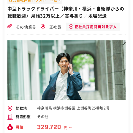
な入力のみです。 ■具体的には： 【消防設備検査】 ・建築基準法に
中型トラックドライバー（神奈川・横浜・自衛隊からの
基づく設備検査業務全般 ・非常照明、バッテリー、外壁の破損等の確
転職歓迎）月給32万以上／賞与あり／地場配送
認 ※作業終了後に事務所で書類作成を行います。 【建築設備検査】
・建築基準法に基づく設備検査業務全般 ・非常照明、バッテリー、外
壁の破損等の確認 ※朝、現地に集合し、作業終了後に事務所で書類作
正社員採用特典対象求人
その他業界
正社員
成を行います。 例）小さい建物の場合1日2，3件、大きい施設の場合
3日間程で業務を行います。 ■働き方： ・基本的に平日・祝日・日曜
日がお休みですが、現場の都合により日曜出勤もあります（振替休日
取得可） ・年末年始、GW、夏休み等の長期休暇も充実しています ・
入社半年間は夜勤なし。半年以降については対応いただく場合もござ
いますが、年３回程度です（翌日休み） ■組織構成： 配属先は36名
の組織です。20～60代の方々が活躍しています。 ■会社について：
東証スタンダード市場上場のハリマビステムグループです。 当社は法
律で定められている暮らしを守る事業のためニーズがあり、高い安定
性を誇ります。 変更の範囲：会社の定める業務 ＜勤務地補足＞ ■バ
イク・自転車通勤可／車通勤応相談 ＜転勤＞ 無 ［自衛隊・転職・求
人］
神奈川県 横浜市瀬谷区 上瀬谷町25番地2号
勤務地
その他
施設形態
329,720
月給
円 〜