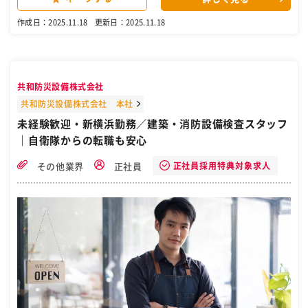
ばたけるはずです！ ■需要増加中！大注目のエネルギー事業 ■チーム
制であなたを全力サポート！ ■研修期間中からインセンティブ制度あ
作成日：2025.11.18
更新日：2025.11.18
り！ ■20代メインの活気あふれる会社！ ★*…━━━━━━━━━━
━━━━━━━…*★ 【仕事内容】 お任せするのは、環境にやさし
く、 光熱費も抑えられる"次世代型住宅"のご提案。 再生可能エネルギ
ー商材や 省エネリフォームの提案から、 お客様フォローまで担当して
いただきます。 具体的には… ■マイホームをお持ちのお客様へアプロ
共和防災設備株式会社
ーチ └電話や資料送付など ■コスト削減に関する悩みをヒアリング
■お問い合わせいただいたお客様を訪問 └ランニングコストや快適性
共和防災設備株式会社 本社
を踏まえご提案 ■ご契約後の定期フォロー・点検対応 など ＼あなた
未経験歓迎・新横浜勤務／建築・消防設備検査スタッフ
も営業のプロに！充実の研修制度／ まずは独自マニュアルやトークス
｜自衛隊からの転職も安心
クリプトで 仕事の流れを身に着けていきます。 実践できるようになる
まで、 先輩たちが徹底的にサポート！ その後もOJTで先輩の商談に同
行したり、 あなたが獲得したお客様との席に 立ち会ってもらったり
正社員採用特典対象求人
その他業界
正社員
と、 ”見て学ぶ”機会がたくさんあります。 ＜研修期間＞ リーダー・
サポートの先輩がつき、 3人体制でお客様をサポートします。 チーム
で支え合うため、 先輩のフォローで受注できることも！ 入社直後から
インセンが発生しやすくなります！ ※インセンは3人で分割 ＜研修後
＞ リーダーと2人体制になり、 経験を積んでいきます。 インセンも2
人で分割するので、 1件あたりの金額がUPします！ ＜ひとり立ち＞
ひと通りの仕事をマスターしたら、 1人で契約を取りに行きます。 イ
ンセンは全額あなたのもの！ ▼ できることが増えていくほど、 どん
どん稼げる仕組みです！ 「やると決めたらやる！」 そんなアツイ想い
があるなら、 私たちは全力でバックアップします！ ★*…━━━━━
━━━━━━━━━━━━…*★ ＼”電話1日100件”で年収600万円が