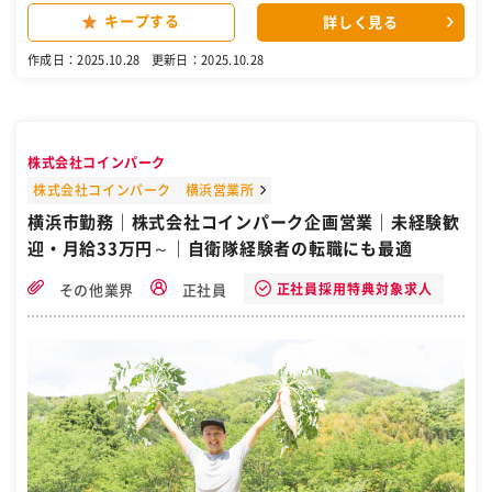
などを行ないます。 ■取引先について 大手企業や官公庁、鉄道会社な
キープする
詳しく見る
ど、法人のお客様が中心です。長く取引がある既存顧客からの依頼に
対応していただきます。 ■依頼内容について 「水が漏れている」「空
作成日：2025.10.28
更新日：2025.10.28
調が壊れた」といった緊急トラブルから「社宅をリフォームしたい」
といった大規模な案件まで様々なニーズにお応えします。定期的な連
絡の中で依頼をいただくこともあります。 ＜仕事の流れ＞ ▼お客様か
らの依頼 ▼訪問日時の調整 └自社の技術スタッフや協力業者の手配
▼見積書や契約書の作成 ▼技術スタッフによる対応 ▼請求書の送付
株式会社コインパーク
※現場は駅、病院、工場、オフィス、寮、商業施設など。 ※週に何回
か紹介経由での新規対応や、しばらく取引がなかったお客様の掘り起
株式会社コインパーク 横浜営業所
こしを行なうこともあります。 ＼ここがポイント！／ ★頼れるスタッ
横浜市勤務｜株式会社コインパーク企画営業｜未経験歓
フのサポートも！ ￣￣￣￣￣￣￣￣￣￣￣￣￣￣￣ 業者手配に悩んだ
迎・月給33万円～｜自衛隊経験者の転職にも最適
時は、技術スタッフに相談可能。協力業者も20～30年の付き合いがあ
るので、安心して頼ることができます。 ★迅速かつ丁寧な対応が喜ば
れます！ ￣￣￣￣￣￣￣￣￣￣￣￣￣￣￣￣￣ まめに訪問したり、趣
正社員採用特典対象求人
その他業界
正社員
味や家族の話で盛り上がったり。お客様と良好な関係を築くことで
「実は改装をしたくて…」と早めの相談に繋がることも。納期や予算
を聞いてすぐに見積を出す、迅速かつ丁寧なサービスを提供する。こ
うした1つひとつを大切にしながら信頼を獲得しています。 ★無理な
く働ける環境です！ ￣￣￣￣￣￣￣￣￣￣￣￣￣￣ 強みは「24時間
対応」ですが、夜間は常駐スタッフが対応するため、定時退社が基本
です。また、書類作成もフォーマットがあるので入力ができればOKで
す。 【勤務地・交通】 下記いずれかでの勤務となります。 ※勤務地
は希望を考慮します。 ■本社／神奈川県横浜市神奈川区三ツ沢上町5-
18 栄建ビル ■東京支店／東京都中央区東日本橋1-4-13 MARUSHINビ