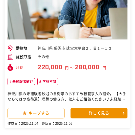
隊・転職・求人］
神奈川県 藤沢市 辻堂太平台２丁目１－１３
勤務地
その他
施設形態
220,000
280,000
月給
円 〜
円
未経験者歓迎
学歴不問
神奈川県の未経験者歓迎の自衛隊のおすすめ転職求人の紹介。 【大手
ならではの高待遇】理想の働き方、収入をご相談ください♪未経験歓
迎！ ■求人のおすすめPoint ☆知名度バツグンのダスキンでお仕事 ☆
未経験OK！研修充実！定着率90％以上 ☆決まったお客様先への訪問
キープする
詳しく見る
で安心 ☆ご家族都合の急なお休みも対応可能 ☆年末年始・GW・お盆
休など長期休暇あり ＊･｡･｡＊･｡･｡＊･｡･｡＊･｡･｡＊＊･｡･｡＊･｡･｡＊ ■
作成日：2025.11.04
更新日：2025.11.05
仕事内容 車いすや歩行器、電動ベッドなどのお届けや、 回収の補助を
お任せします。 未経験・ブランクがある方もイチから始められるお仕