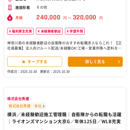
その他
施設形態
240,000
320,000
月給
円 〜
円
福利厚生充実
未経験者歓迎
学歴不問
神奈川県の未経験者歓迎の自衛隊のおすすめ転職求人ならこれ！ 【正
社員募集】法人向けルート配送/未経験OK!工場・営業所等へ塗料を納
品するお仕事/福利厚生充実！ 弊社取扱商品を荷受けして、倉庫に運
び整理します。 納品準備の上、1日10社程度お客様の工場や営業所、
キープする
詳しく見る
現場等に配送に周ります。 ※主に一斗缶（約16㎏）サイズの塗料缶の
取扱いです。 （変更範囲：会社の定める業務） 同じお客様の所へ伺う
作成日：2025.10.30
更新日：2025.10.30
事が多いので慣れる迄に時間は掛かりません。 また、お客様毎に営業
担当が別途おりますので 分からない事は営業担当に相談する事が出来
ます。 【主な1日の流れ】 8:30出社 ↓ ～9:00 納品する伝票等の
準備 ↓ 9:00～ 大体1日に10社前後周ります ↓ 16:00～商品の
荷受けと次の日の配送準備 ※その他、空いている時間で倉庫での商品
株式会社秀建
管理、月末棚卸を行っていただきます 〇塗料の積込や搬入作業など、
体を動かして働きたい方にオススメ！ スポーツジムに通うか考えてい
株式会社秀建 本社
た方、適度に体を鍛えられるメリットがあります。 〇お付き合いの長
横浜／未経験歓迎施工管理職｜自衛隊からの転職も活躍
いお取引先様が多く、慣れてくると世間話をすることも出て来ます。
｜ライオンズマンション大京G／年休125日／WLB充実
お客様とのやり取りに楽しさを感じて営業へ職種変更しているケース
もあり、 あなたに適した働き方であなたの可能性を惹き出せる職場環