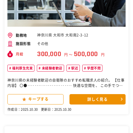
神奈川県 大和市 大和南2-3-12
勤務地
その他
施設形態
300,000
500,000
月給
円 〜
円
福利厚生充実
未経験者歓迎
駅近
学歴不問
神奈川県の未経験者歓迎の自衛隊のおすすめ転職求人の紹介。 【仕事
内容】 〇●‥‥‥‥‥‥‥‥‥‥‥‥ 快適な空間を、 この手でつく
る。 現場管理スタッフ募集！ ‥‥‥‥‥‥‥‥‥‥‥‥●〇 …求人
のPOINT………………………… ☑未経験・ブランクOK ☑実働7.5時間
キープする
詳しく見る
で働きやすい ☑昇給あり＆賞与あり ☑福利厚生が充実
…………………………………………… 【仕事内容】 小規模店舗などの
作成日：2025.10.30
更新日：2025.10.30
設備工事における 手配や管理をお任せします！ ・コンビニ規模の給排
水の手配打ち合わせ ・電気工事の仮設手配、打ち合わせ ・空調工事
（店舗エアコンなど）の 手配、打ち合わせ ・協力業者への工事依頼や
打ち合わせ ・PC作業での書類作成や図面修正 【アピールポイント】