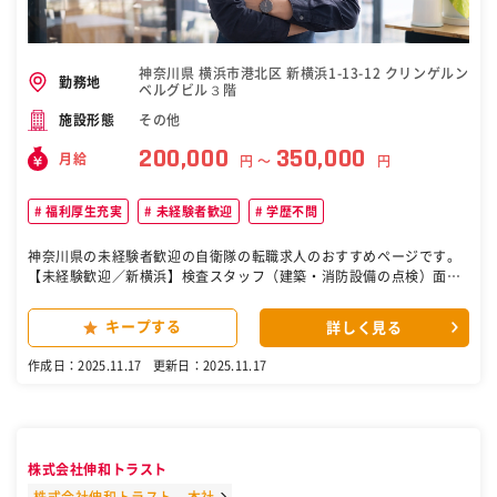
叶う／ 当社のインセンティブ制度なら、 1ヶ月8件の受注で月収50万
円を達成可能！ 目安は1日100件の電話、1ヶ月で20アポ獲得。 「10
0件なんて大変そう…」 と思うかもしれませんが、 時間にしたら4時
間程度です。 法人営業とは違い取り次ぎが発生しないので 意外とサク
神奈川県 横浜市港北区 新横浜1-13-12 クリンゲルン
勤務地
サク進みますよ◎ ＼個人向け営業（BtoC）ならではのやりがい／ ■
ベルグビル３階
業界・業種未経験でも活躍できる！ 折衝経験や企画力が必要な法人営
その他
施設形態
業とは違い 「人としての魅力」が武器になる世界です。 実際に、接
200,000
350,000
客・販売経験のある先輩が 多数活躍しています◎ ■「ありがとう」を
月給
円 〜
円
たくさんもらえる 一人ひとりのお客様に寄り添い、 最適なご提案を行
っていきます。 そのため「ありがとう、助かったよ」 「あなたに任せ
てよかった」という 嬉しい言葉をいただけることも。 大きなモチベー
福利厚生充実
未経験者歓迎
学歴不問
ションになります◎ ［自衛隊・転職・求人］
神奈川県の未経験者歓迎の自衛隊の転職求人のおすすめページです。
【未経験歓迎／新横浜】検査スタッフ（建築・消防設備の点検）面接
1回◆GW・年末年始連休あり◆転勤なし ～項目に沿ってチェックする
コツコツワーク／国家資格も取れる！支援制度＆手当が充実／週休二
キープする
詳しく見る
日制（平日・日曜・祝日）／GW・年末年始はしっかりお休み！（24
年度9連休）／東証スタンダード上場Ｇ／法律で定められた無くなら
作成日：2025.11.17
更新日：2025.11.17
ない仕事～ ■業務内容： 消防用設備や建築設備等の定期点検、消防用
設備等の整備・改修工事などを行う当社にて、建築設備・消防設備の
検査対応をお任せいたします。 基本2名以上のチーム体制で業務を行
っていただきます。 担当する建物は住宅、公共施設、オフィスビルな
ど多岐にわたります。 ※対応エリアは神奈川県や東京都になります ※
株式会社伸和トラスト
項目に沿ってチェックする仕事のため、力仕事はありません。 ※PC
での報告書作成業務がありますが、フォーマットに沿った非常に簡単
株式会社伸和トラスト 本社