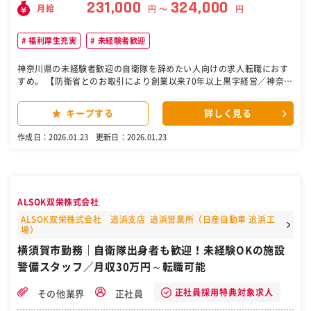
231,000
324,000
月給
円 〜
円
福利厚生充実
未経験者歓迎
神奈川県の未経験者歓迎の自衛隊を辞めたい人向けの求人転職におす
すめ。 【防衛省とのお取引により創業以来70年以上黒字経営／神奈川
認定モデル企業／かながわSDGsパートナー登録／離職率10％未満／
充実の福利厚生／フルフレックス／土日祝休み／転勤無し／平均勤続
キープする
詳しく見る
年数15.1年／世界に１つしかない製品を造る】 ■業務内容： 防衛省
の艦船等に搭載されている衛星通信装置や航法装置等、各種通信電子
作成日：2026.01.23
更新日：2026.01.23
機器の営業を担当頂きます。当社製品の他、各メーカー機器も取り扱
っているため、幅広い知識・技術が身につきます。 海上自衛隊、大手
電機メーカー様とお取引をしており、顧客との深い関係を構築して頂
けます。個人として営業ノルマはありません。 ■魅力： ・緊急修理や
不測の事態に備える等、「防衛」を支えるという重要な役割を担うた
ALSOK双栄株式会社
め、社会的意義が大きく、誇りが持てる仕事です。 ・顧客も限定され
ているので長く深い関係を構築できます。 ・佐世保・広島等に事業所
ALSOK双栄株式会社 追浜支店 追浜営業所（日産自動車 追浜工
場）
がありますが現地採用を行っているため、基本的には転勤はありませ
ん。ライフプランを設計しやすい環境です。 ・福利厚生として、会員
横須賀市勤務｜自衛隊出身者も歓迎！未経験OKの施設
制リゾートホテル・保養所などがあり、業務もワークライフバランス
警備スタッフ／月収30万円～転職可能
を整えて働けます。 ■組織構成： 営業部本社全体で20名程度(平均年
齢30歳程度)在籍しています。 部品系の営業経験者、不動産営業経験
正社員採用特典対象求人
その他業界
正社員
者、広告営業経験者等多数の中途社員も在籍しております。 ■当社の
特徴： ・1951年に創立され、豊富な技術ノウハウをベースとしなが