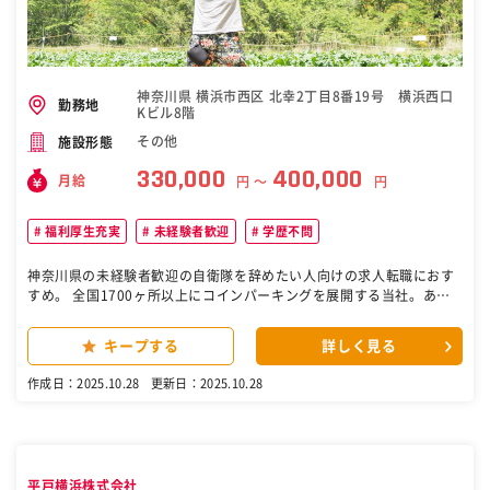
ル7F 交通 ■本社 横浜市営地下鉄ブルーライン「三ッ沢上町駅」より
徒歩1分 ■東京支店 都営浅草線「東日本橋駅」より徒歩3分 都営新宿
線「浜町駅」より徒歩3分 総武本線「馬喰町駅」より徒歩6分 ［自衛
隊・転職・求人］
神奈川県 横浜市西区 北幸2丁目8番19号 横浜西口
勤務地
Kビル8階
その他
施設形態
330,000
400,000
月給
円 〜
円
福利厚生充実
未経験者歓迎
学歴不問
神奈川県の未経験者歓迎の自衛隊を辞めたい人向けの求人転職におす
すめ。 全国1700ヶ所以上にコインパーキングを展開する当社。あな
たには、駐車場の土地探しから市場調査、オーナー様への提案、運用
フォローまでをトータルでお任せします。当社には未経験スタートの
キープする
詳しく見る
社員が半数以上。充実の教育体制があるので、安心してスタートでき
ます！ ＜仕事の流れ＞ ▼土地探し 徒歩やレンタルサイクルなどで担
作成日：2025.10.28
更新日：2025.10.28
当エリアを巡回。駐車場に適した土地を探します。良い空き地が見つ
かれば、所有者情報を確認。1日2～3時間ほどで、10件ほど見つかる
イメージです。 ▼アプローチ 土地オーナー様に「土地の活用方法が見
つかるまでの間、駐車場にして収益化しませんか」「商業施設の駐車
スペースを、一部コインパーキングにしませんか」といった提案をし
平戸横浜株式会社