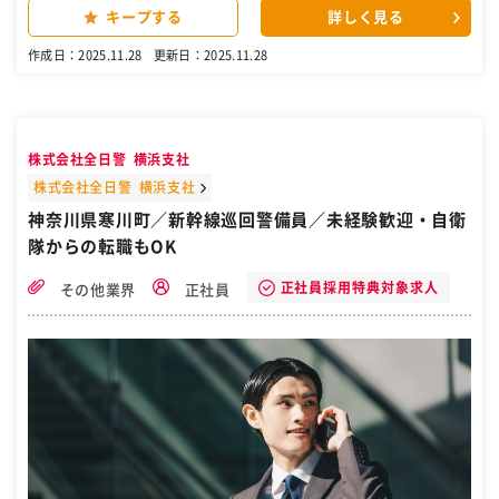
車など利用） 上記を複数名で勤務にあたり、各ポジションを定期的に
キープする
詳しく見る
ローテーションします！ 同じポジションが続くことによる負担軽減も
◎ 受付、モニター監視など座って行う業務も多くありますが、 雨の日
作成日：2025.11.28
更新日：2025.11.28
にはカッパを着て、外に立つこともあります。 ですが、体力に自信が
ないと辛いなんてことは一切ありません。 定年を迎えて初めて警備の
仕事を始める人も沢山います。 どなたでも始められるお仕事です！ 単
純作業のように思えて、実は奥が深いです。 日々いろいろな出来事が
発生し、その場での最適な対応を考えながら対応します。 ■先輩スタ
株式会社全日警 横浜支社
ッフの声 ・20代／入社1年目 【ほどよくメリハリがあり、やるときし
っかりやる！】そんな職場です。 入社前は、自衛官や警察のようにき
株式会社全日警 横浜支社
ちっとしていて体力的に大変そうかも。 そんなイメージがありました
神奈川県寒川町／新幹線巡回警備員／未経験歓迎・自衛
が、実際はそんなことなかったです。 私は全く体育会系ではありませ
隊からの転職もOK
んが、体力面も心配ないです。（笑） ・40代／入社2年目 “思ってい
たより楽しい”それが今のシンプルな感想です。 たくさんの人が利用
する施設では、日々いろいろな非日常に遭遇します。 そのため意外と
正社員採用特典対象求人
その他業界
正社員
自分で考えながら対応することも多く、日々ステップアップしている
感じがします。 先輩方に優しく教えていただきながら対応していま
す。 ［自衛隊・転職・求人］