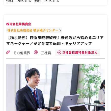
作成日：2025.11.12
更新日：2025.11.12
を＞ 配達スケジュールは 無理のないように組んでいます。 だからこ
そ、配達時間に間に合わない… と焦ることもありません！ 再配達もほ
ぼなく、 夜勤は年1～2回程度のみ。 社員の健康を第一に考えていま
す！ ＜ドライバー未経験でもOK＞ まずは2週間～1ヶ月程度のOJTを
実施。 商品知識や運転のこと、 ルートや配送先のルールなどを 先輩
株式会社柴橋商会
の車に同乗しながら覚えていきましょう。 独り立ちの際はチームリー
ダーが きちんと見極めを行うため、 万全の状態で業務をお任せできま
株式会社柴橋商会 横浜磯子センター
す！ 【アピールポイント】 ＼チーム制で安心／ 5～6名のチーム制を
【横浜勤務】自衛隊経験歓迎！未経験から始めるエリア
採用しています。 ドライバー同士の仲が良く わからないことがあれば
マネージャー／安定企業で転職・キャリアアップ
リーダーやメンバーへ 気軽に相談できます！ ＼夜間の配送も心配なし
／ 夜間も事務所に スタッフが常駐しているため、 道路渋滞や急なト
ラブルがあっても スピーディな対応ができます。 ＼幅広い年代が活躍
正社員採用特典対象求人
その他業界
正社員
中／ 30～60代の幅広いスタッフが在籍！ また、3割がドライバー未経
験者です。 前職問わず活躍できるので、 興味のある方はぜひご応募く
ださい！ ＼昇格のチャンスも／ 5年ほど勤めれば、 意欲や頑張りに応
じて 5～10名をまとめる リーダーへ昇格のチャンスも。 主な役割
は、 法令が変わった際にメンバーに 周知をしたり メンバーからの要
望を 会社に伝えたりすることです。 ［自衛隊・転職・求人］