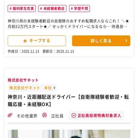
福利厚生充実
未経験者歓迎
学歴不問
神奈川県の未経験者歓迎の自衛隊のおすすめ転職求人ならこれ！ ＼★
月給32万円スタート★／ せっかくドライバーになるなら… 待遇良く
働きやすい会社へ 〓〓〓〓〓〓〓〓〓〓〓〓〓 4tトラック(ドライバ
ン)にて センターからドラックストアまで 雑貨・食品配送をお任せし
キープする
詳しく見る
ます。 ▼配送件数 1日4回戦／8件程度 ▼配送エリア 神奈川県内(一部
高速利用もあり) ⇒会社から積込センターまでは 車で5～10分と近
作成日：2025.11.13
更新日：2025.11.13
め！ ▼積み降ろし カゴ車積みカゴ降ろし (一部バラあり) ★無人店舗
への納品ですので 対人接客はありません！ ★1人1台専用車で自分
だけの快適空間！ ★社内には整備士が在籍。 いつも安心して運転で
きます ⇒ドラピタ内で、他求人も掲載中！ ぜひご覧ください◎ +-+
-+-+-+-+-+-+-+- 他社に負けないPOINT +-+-+-+-+-+-+-+-+- 今より
株式会社サネット
「安定感バツグン」。 ━━━━━━━━━━━━━ 神奈川県内に5拠
点を構える 株式会社伸和の子会社。 菓子・食品・飲料をメインに 配
株式会社サネット 本社
送を行っているので、 この状況下でも安定した業績を維持。 安定の親
神奈川・近距離配送ドライバー【自衛隊経験者歓迎・転
会社×景気に左右されない食品配送で、 ダブルの安定を実感できま
職応援・未経験OK】
す。 今より無理のない生活へ ━━━━━━━━━━━━━ ◇月給32
万円スタート ◇基本カゴ車積みカゴ降ろし ◇夜間専属で勤務時間固定
「体力的にもラクになって 給料もしっかり貰える」 そんな風に変えら
正社員採用特典対象求人
その他業界
正社員
れたらいいですよね◎ ［自衛隊・転職・求人］