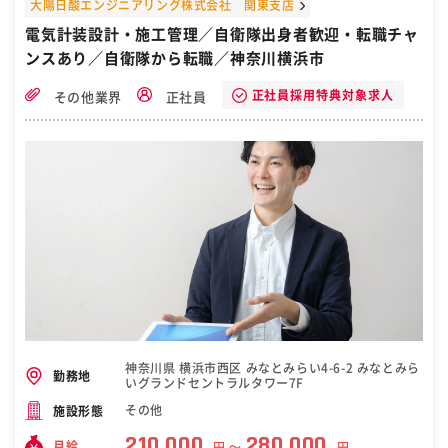
大陽日酸エンジニアリング株式会社 関東支店
電気計装設計・施工管理／自衛隊出身者歓迎・転職チャ
ンスあり／自衛隊から転職／神奈川横浜市
正社員採用特典対象求人
その他業界
正社員
神奈川県 横浜市西区 みなとみらい4-6-2 みなとみら
勤務地
いグランドセントラルタワー7F
その他
施設形態
210,000
280,000
月給
円 〜
円