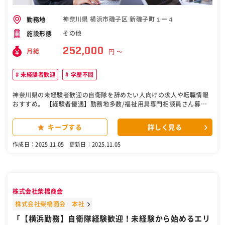
神奈川県 横浜市磯子区 新磯子町１ー４
勤務地
その他
施設形態
252,000
月給
円 〜
未経験者歓迎
学歴不問
神奈川県の未経験者歓迎の自衛隊を辞めたい人向けの求人や転職情報
おすすめ。 【経験者優遇】勤務地多数/福祉用具専門相談員さん募集
♪事業拡大につき、正社員さん募集します！ 在宅介護向けの福祉用具
を扱うお仕事です 福祉用具専門相談員として ケアマネージャーさんへ
キープする
詳しく見る
の営業活動や 利用者様のご自宅への納品や提案営業等を お任せいたし
ます！ 未経験の方はもちろん 経験者の方も大歓迎◎ お客様との絆・
作成日：2025.11.05
更新日：2025.11.05
信頼関係第一 ケアマネージャーさんや ご利用者様との信頼を第一に
安心・安全な体制で メンテナンスをした福祉用具を 提供します♪ 少
しずつ経験を積んでいける環境です 若年層から・中高年層まで 幅広い
年代の方々が活躍できる職場です 充実した各種研修が完備 着実にスキ
ルアップできる環境◎ 定期的にメーカーさんを招いて研修を 行うので
株式会社柴橋商会
商品知識がブラッシュアップできます その他外部研修にも 積極的に参
加OK◎ あなたのペースに合わせて成長しませんか？ お仕事の頑張り
株式会社柴橋商会 本社
はみんなの笑顔とありがとう 福利厚生も、安心して長く働けるよう整
「【横浜勤務】自衛隊経験歓迎！未経験から始めるエリ
備♪ 幅広い年代の方が働いているからこそ スタッフそれぞれの立場で