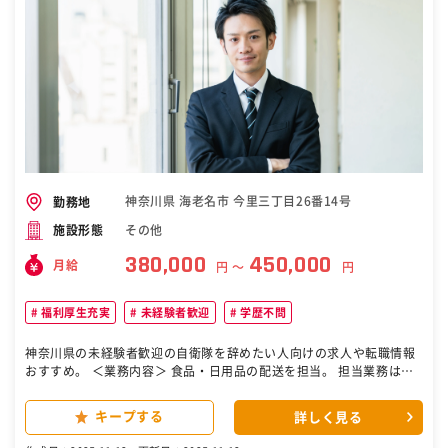
神奈川県 海老名市 今里三丁目26番14号
勤務地
その他
施設形態
380,000
450,000
月給
円 〜
円
福利厚生充実
未経験者歓迎
学歴不問
神奈川県の未経験者歓迎の自衛隊を辞めたい人向けの求人や転職情報
おすすめ。 ＜業務内容＞ 食品・日用品の配送を担当。 担当業務は保
有免許や 希望を考慮して決定します。 ▽具体的には… ・食料品の配
送 ・個人宅への配送（店舗での購入品） ・ルート配送 ⇒ドラッグス
キープする
詳しく見る
トアやスーパーなど ＊配送エリアは神奈川県内（川崎、三多摩） ⇒長
距離運転なし！ ＊ドラレコ・バックモニター完備 ＜ホワイトな働き方