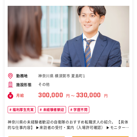
ら、主に防衛省向け通信機器等の開発／設計／製造、保守／整備を展
開しました。通信テクノロジーのスペシャリストとして、防衛分野に
おける通信機器を含む各種電子機器を手掛けています。 ・現在は、そ
の守備範囲を広め、顧客のニーズに柔軟に対応した製品の開発／設計
／製造、整備を全国規模で行っています。※整備分野では、艦船搭載
通信機器をメインに定期的な検査、トラブルシュート、航空自衛隊の
装備品の定期的整備／修理に対応します。設計／製造分野では、防衛
通信の理想像を追求するSEサービス、日本の防衛に貢献できる技術や
製品の提供を行っています。 ・社員が腰を据えて勤務できるよう、住
宅補助制度、年末年始休暇等、充実した福利厚生を整えています。そ
の他、社内英会話教室、海外留学制度、各種教育制度（外部講師によ
る研修、通信教育等）も整えています。 変更の範囲：会社の定める業
務 ［自衛隊・転職・求人］
神奈川県 横須賀市 夏島町1
勤務地
その他
施設形態
300,000
330,000
月給
円 〜
円
福利厚生充実
未経験者歓迎
学歴不問
神奈川県の未経験者歓迎の自衛隊のおすすめ転職求人の紹介。 【具体
的な仕事内容】 ▶来訪者の受付・案内（入場許可確認） ▶モニター監
視（防犯カメラの映像チェック） ▶敷地内の巡回（自転車や警備専用