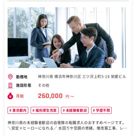
係のお仕事経験がある方◎ 未経験だが勉強中・勉強したいという若い
方◎ 資格支援制度を利用して資格取得でキャリアアップしたい方◎ こ
んな方のご応募をお待ちしています！ ［自衛隊・転職・求人］
神奈川県 横浜市神奈川区 三ツ沢上町5-18 栄建ビル
勤務地
その他
施設形態
260,000
月給
円 〜
東京都内
福利厚生充実
未経験者歓迎
学歴不問
神奈川県の未経験者歓迎の自衛隊の転職求人のおすすめページです。
＼安定×ヒーローになれる／ 水回りや空調の修繕、増改築工事、レイ
アウト変更、リフォームなどの依頼に対して、お客様対応や業者手配