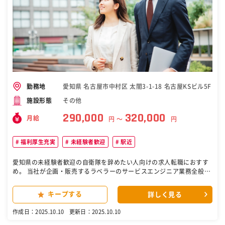
愛知県 名古屋市中村区 太閤3-1-18 名古屋KSビル5F
勤務地
その他
施設形態
290,000
320,000
月給
円 〜
円
福利厚生充実
未経験者歓迎
駅近
愛知県の未経験者歓迎の自衛隊を辞めたい人向けの求人転職におすす
め。 当社が企画・販売するラベラーのサービスエンジニア業務全般。
機械導入後のアフターフォローもお任せするので、お客様と永くお付
き合いできます。 具体的には 営業だけでなく機械の保守などアフター
キープする
詳しく見る
フォローもお任せします。 営業活動とアフターフォローの割合は半々
くらいですが、日によって様々です。 先輩社員との同行で仕事の流れ
作成日：2025.10.10
更新日：2025.10.10
を掴んだ後は、機械製造部門での研修も受けていただきますので、入