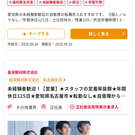
福利厚生充実
未経験者歓迎
駅近
学歴不問
愛知県の未経験者歓迎の自衛隊の転職求人おすすめです。 【個人ノル
マなし／年間休日125日／土日祝休み／残業10h／所定労働時間7.5h
／設立59年の優良企業／防災・減災事業で社会貢献／リモート相談
可】 ■採用背景 地質調査技術や地すべり・斜面災害等の防災技術を高
キープする
詳しく見る
度化した防災・減災事業を全国で展開している当社にて、安全で安心
な社会づくりに貢献していただく営業職ポジションを募集いたしま
作成日：2025.09.26
更新日：2025.09.26
す。 ■業務内容 担当エリアの官公庁・自治体へ訪問し、入札案件や公
募案件の情報収集、入札価格算出に必要な積算作業をお任せします。
■将来性の高さ◎ 1961年発足以来の蓄積された地質調査技術やその
応用としての地すべり・斜面災害等の防災技術・経験・ノウハウに加
えて、国際航業グループの強みである「空間情報」を活用しつつ業務
昌栄鋼材株式会社
に取り組みます。自社で製品を開発する高い技術力も兼ね備えていま
す。 ■組織構成 ・全国従業員数：195名 ・新卒採用を積極的に行
昌栄鋼材株式会社 名古屋支店
い、若手社員の割合が増加しています。 ・配属予定部門の規模は4名
未経験者歓迎！【営業】★スタッフの定着率抜群★年間
程度です。 ［自衛隊・転職・求人］
休日125日★愛知県名古屋市★転勤なし★自衛隊から転
職
正社員採用特典対象求人
その他業界
正社員