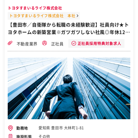
等の試作加工、形状観察・元素分析・信頼性試験等の評価・分析・試
トヨタすまいるライフ株式会社
験、半導体プロセス開発から量産現場の改善等に関わる技術業務請負
で、専門技術を駆使し、顧客のお困りごとを解決する商材・サービス
トヨタすまいるライフ株式会社 本社
をアレンジし提供します。 ■やりがい 営業業務全般に加え、半導体・
【豊田市／自衛隊から転職の未経験歓迎】社員向け★ト
センサー分野の開発・製造に対する、マーケティング業務も担い、新
ヨタホームの新築営業※ガツガツしない社風◎年休121
規事業を創出することがやりがいに繋がっています。 専門的な知識は
入社後OJTを通じて覚えていただきますので、安心してください。 ■
日・転勤無し
配属部署について 営業3名、事務スタッフ2名で構成されております。
正社員採用特典対象求人
不動産業界
正社員
大半が中途採用者のため、中途メンバーを受け入れる風土はできてお
り、距離感が近くなんでも相談できる環境です。 ■当社の特徴 ・豊田
通商様100%出資の安定基盤を持っています。また、複数事業展開を
しておりますので、安定した売り上げを確保しております。 ・当社で
は新入社員導入研修の他、OJT（On the Job Training）教育や階層別
研修等を通して人材育成に取り組んでいます。 また資格奨励制度や外
部教育の一部補助等の自己啓発のサポート環境も整えています ・年間
休日数125日、車通勤が可能です。 変更の範囲：会社の定める業務
［自衛隊・転職・求人］
愛知県 豊田市 大林町1-81
勤務地
その他
施設形態