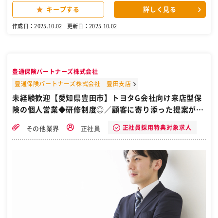
可能＞ トヨタグループ各社のオフィス改修に伴うレイアウト変更の提
キープする
詳しく見る
案、厨房・空調機器のリニューアルなどのルート営業をお任せしま
す。 トヨタ自動車の施設担当やトヨタグループの総務などと直接交渉
作成日：2025.10.02
更新日：2025.10.02
することができるため、営業職としてスキルアップが可能な環境で
す。 ※トヨタ自動車（約７割）及びトヨタの関連企業（約３割） ※愛
知県豊田市をメインとした東海地方の各拠点 ■具体的には： ・営業お
よび提案書・見積作成 ・協力会社や資材などの手配 ・リニューアル工
事のスケジュール調整 ・協力会社との施工計画調整 ・工事立ち合い
豊通保険パートナーズ株式会社
（品質・安全のチェック） など ■1日の流れ： 8:30 ～ 8:45 始業・
朝礼 8:45 ～ 12:00 デスクワーク（見積り・決裁書類・工事帳票類の
豊通保険パートナーズ株式会社 豊田支店
作成など） 12:00～ 13:00 昼休憩 13:00～ 17:30 客先訪問（クライア
未経験歓迎【愛知県豊田市】トヨタG会社向け来店型保
ント打合せ・現場立会など） 17:30 業務終了 ■魅力点： ◇顧客は
険の個人営業◆研修制度◎／顧客に寄り添った提案がで
トヨタグループ企業がほとんどのため、提案がしやすい環境です。 ◇
営業職のスキルや経験がない方も、基礎から丁寧にレクチャーします
きる環境／自衛隊から転職
のでご安心ください。 ◇入社後は上司やキャリアアドバイザーと面談
正社員採用特典対象求人
その他業界
正社員
の機会もあり、各人に合わせた最適なキャリアプランを描けます。 ◇
仕事は基本的に平日のみで、土日出勤の場合は振替休日を取得いただ
きます。 長期休暇もあり、サービス残業はゼロのためプライベートも
充実できます。 ◇風通しが良く平均勤続年数の長い企業です。勤怠管
理も徹底しており、サービス残業はありません。 ■組織構成：20代3
名、30代5名、40代2名が所属しています。 ■当社の特徴： トヨタ自
動車の子会社として、オフィスビル等の施設運営から清掃・ファシリ
ティー管理などのサービスを展開している提案型総合サービス企業で
す。 顧客はトヨタ関連企業も多く、東海地区を中心に順調な取引を行
っています。 また、充実の福利厚生、風通しのいい社風が働く上での