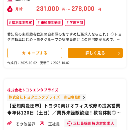
231,000
278,000
月給
円 〜
円
福利厚生充実
未経験者歓迎
学歴不問
愛知県の未経験者歓迎の自衛隊のおすすめ転職求人ならこれ！ ◇トヨ
タ自動車はじめトヨタグループの従業員向けにの住宅提案なので、ガ
ツガツしない住宅営業です ◇トヨタグループのお客様がほとんどなの
で地域密着の営業エリア×転勤無し ◇3つの事業を軸とし、住宅販売
キープする
詳しく見る
のみに依存しない安定業績 ■業務内容： トヨタグループの従業員を中
心に、トヨタホームの戸建て住宅営業をお任せします。 ◇集客：トヨ
作成日：2025.10.02
更新日：2025.10.02
タ自動車の人事部からのセッティングで『住まい相談のセミナー』を
実施しています。自社分譲地、モデルルームへの来場などご案内いた
します。 ◇ご提案：どんな住まいを作りたいか？資金計画はどうする
か？など家づくりにおけるお客様にとってのパートナーとしてご相談
いただいた上で最適なご提案をしていただきます。 ◇受注：受注後は
株式会社トヨタエンタプライズ
売買契約まで行った上で施工部隊に対応を引継ぎます。 ■当社の強
み： 【集客】 集客の強みとしては確固たるトヨタ自動車とのつながり
株式会社トヨタエンタプライズ 豊田事務所
にあります。 トヨタ自動車の人事部と連携して住まいセミナーなど行
【愛知県豊田市】トヨタG向けオフィス改修の提案営業
いお住まいをお考えの方の相談に乗っていくことからスタートしま
◆年休120日（土日）／業界未経験歓迎！教育体制◎／
す。 【商品】 トヨタ自動車の住宅部門から派生したのがトヨタホーム
です。「高品質は施工環境で決まる」とし、注文住宅ながら住宅の8
自衛隊から転職
割は工場で作り上げます。 ユニット工法で現場では組み立てるだけの
正社員採用特典対象求人
その他業界
正社員
状態にしておくことで、天候などの影響を最小限にすることができま