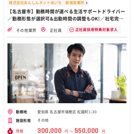
くお付き合いしていくスタイルです。 ・来店された個人のお客様への
株式会社あんしんネットあいち 新瑞営業所
ヒアリング・保険提案 ・ライフイベントに合わせた保障内容の見直し
【名古屋市】勤務時間が選べる生活サポートドライバー
提案 ・保険商品に関する説明、比較、契約手続き （事前予約制で1日
／勤務形態が選択可&出勤時間の調整もOK!／社宅完備
平均来客数は5名程度） ■配属先情報： ・配属先…豊田のほけん相談
ステーション ・チーム体制…1店舗あたり７名のコンサルタントが在
だから新生活も安心／自衛隊から転職
籍。中途入社も多く、協力しながら働く風土です。 ・雰囲気…落ち着
正社員採用特典対象求人
その他業界
正社員
いた空間で、予約制のお客様にじっくり対応するスタイル。「ガツガ
ツ売る」ではなく、「一緒に考える」営業を大切にしていいます。 ■
キャリアパス： まずは個人のお客様への保険コンサルタントとして経
験を積んでいただき、将来的には法人営業や保険商品の企画、バック
オフィス系の職種などへチャレンジすることも可能です。 「ずっと同
じ仕事」ではなく、自分の興味や強みに応じて、キャリアを描ける環
境があります。 ■研修制度／OJT制度： 会社の保険商品・制度の概
要、営業活動の基本フロー、業界知識などを学習 過去の事例やトーク
スクリプトを使ったロープレ実施 先輩社員の実際の提案の流れを見て
覚え、慣れてきたら少しずつ実践 月1回の1on1ミーティング ■数字で
みる当社 ◇法人取引数／約2600社 ◇個人契約件数／約64万件 ◇取扱
保険料／約620億円※企業系代理店として、国内トップクラスの取扱
保険料です。 ◇平均有給消化率／12.9日 変更の範囲：会社の定める
業務 ［自衛隊・転職・求人］
愛知県 名古屋市瑞穂区 松園町1-30
勤務地
その他
施設形態
300,000
550,000
月給
円 〜
円