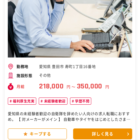
7718 静岡県浜松市中央区板屋町111-2 浜松アクトタワー18階（浜松
テクニカルセンター） ［自衛隊・転職・求人］
愛知県 豊田市 寿町1丁目16番地
勤務地
その他
施設形態
218,000
350,000
月給
円 〜
円
福利厚生充実
未経験者歓迎
学歴不問
愛知県の未経験者歓迎の自衛隊を辞めたい人向けの求人転職におすす
め。 【 対メーカーがメイン 】 自動車やタイヤをはじめとしたさまざ
まな業界の生産設備における自動制御システムの提案をお任せ。★万
全の教育体制あり お客様の要望をヒアリング 最適なシステムの提案
キープする
詳しく見る
仕様の打ち合わせ 見積書・仕様書の作成 受注後の工程管理 現場立ち