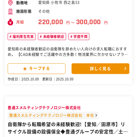
愛知県 小牧市 西之島53
勤務地
その他
施設形態
220,000
300,000
月給
円 〜
円
福利厚生充実
未経験者歓迎
学歴不問
愛知県の未経験者歓迎の自衛隊を辞めたい人向けの求人転職におすす
め。 【CAD未経験でご活躍中の方多数！物流業界に欠かせないプラス
チック段ボールの設計職】 【三甲株式会社の100％出資子会社で経営
安定】 【残業10H程度・土日休み、働きやすさ◎】 ■採用背景： 今
キープする
詳しく見る
回は配属となる技術課が現在小牧工場のみで、営業職の利便性などを
考慮し熱田本社でも技術職を採用します。 ■業務内容： プラスチック
作成日：2025.10.09
更新日：2025.10.09
段ボール（外側、中の仕切りなど）の設計職を担当します。AutoCAD
を使用して展開図を作成し、既製品をベースに梱包材の仕様変更を行
います。入り数を変更するニーズに応じた図面作成と、組み立てがス
ムーズにできるかの検証を行います。先輩方とともに既存改修や新規
設計に取り組みます。 ※既存改修 使用するパーツの規格、仕様の変
豊通スメルティングテクノロジー株式会社
更修正 ▼顧客： ・自動車関連 7割 ・そのほか 3割 （農協、薬局、
食品等で扱う製品への納品箱 など） お客様は基本的にお客様もしく
豊通スメルティングテクノロジー株式会社 本社
は親会社からの紹介のみ。 ■研修体制： 小牧工場で製品を作る流れな
自衛隊から転職希望の未経験歓迎!【愛知／田原市】リ
どを学びます。習熟度合いに応じて3年程度で独り立ちして頂く予定
サイクル設備の設備保全◆豊通グループの安定性／土日
です。OJTは、技術課にいる5名の先輩方がサポートするので、完全未
経験でも習得することが可能です。 ※CADについても、入社後教わる