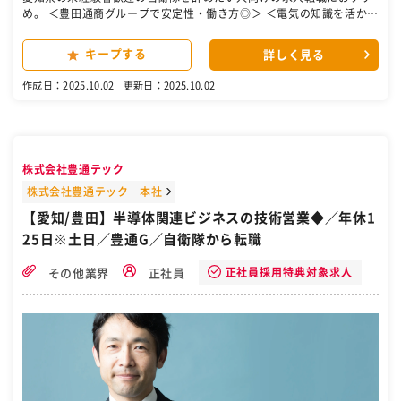
め。 ＜豊田通商グループで安定性・働き方◎＞ ＜電気の知識を活かせ
る！整備・保全の経験不問！＞ ＜環境の環境に配慮した将来性の高い
アルミニウムリサイクル事業を展開＞ ■採用背景： 当社は豊田通商の
キープする
詳しく見る
グループ会社として、自動車製造のためい使用されるアルミを環境に
配慮した手法で製造しております。 自動車の軽量化などに伴うアルミ
作成日：2025.10.02
更新日：2025.10.02
需要増に伴い、当社も事業拡大をしており、今後も見込まれる生産体
制強化に向けて、増員採用致します。今まで学んだ電気系の知識を活
かし、新たにキャリアを築きたい方のご応募お待ちしております！ ■
仕事内容： ・アルミ二ウム合金精錬工場における生産設備・機械・電
気の保全業務をお任せします。未経験でも業務の修練度に合わせ、先
株式会社豊通テック
輩社員からOJTで教わることかできます。 ■業務詳細： ・生産設備、
機械の点検、メンテナンス ・故障の原因の特定、修理 ・社外業者を使
株式会社豊通テック 本社
用した修理、点検、メンテナンス（業務依頼、打合せ、価格交渉等）
【愛知/豊田】半導体関連ビジネスの技術営業◆／年休1
■組織構成 計3名：チームリーダー1名（40代）、メンバー2名（60
25日※土日／豊通G／自衛隊から転職
代・40代） ■働き方： ・土日休みで年休121日です。工事等が入った
場合、月1回程度で土日出勤がありますがその際は振替休日は必ず取
得頂きます。 ・緊急の呼び出しは年に数回程度となり、出張はござい
正社員採用特典対象求人
その他業界
正社員
ません。 ■就業形態： 大型連休などに設備工事が発生する可能性がご
ざいます。 その場合はチーム内で相談し休みを必ず取得頂きます。 ま
た工場は24時間稼働しておりますが、ご入社当初は夜間対応はなく、
業務が習熟されたのちには、件数は極めて少ないですが夜間に稼働を
いただく可能性もございます。 ■ビジネスモデル： アルミ部品メーカ
ーや金属リサイクル業者から回収したスクラップを、メーカー隣接の
溶湯工場で溶かし、「湯（液体）」のまま納品します。従来のリサイ
クル方法に比べて、工程もシンプルで、CO2排出量も少なく、地球環