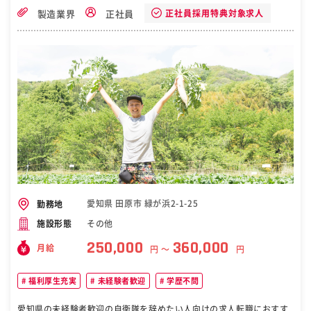
休み／年休121日
ため事前学習は不要です。 【モデルケース】 1年目まで 簡単なもの
正社員採用特典対象求人
製造業界
正社員
に対して図面が読める状態 2年目 中型のものまで図面が作成で
きる状態 3年目 後輩への教育 年次を重ねることにできることを
増やしていただき、後輩などの育成を行っていただきます。 ■やりが
い： 既存や新規でお客様からお声がけがあった場合や、部品の大きさ
が変わり箱や仕切りの大きさ変更の際に、試行錯誤して完成したとき
です。 ■組織： 5名在籍しております。 課長1名50代、係長40代、メ
ンバー３名（30代1名、20代2名） ■働き方： 基本土日休み、残業は
月に10時間程度、ＧＷ，お盆、年末年始の連休長いため、プライベー
トとも両立しやすい環境です。 今年度の土曜出勤は会社行事で2月初
午の週の土曜日が出社で、会社にある神社で行うご祈祷に列席してい
ただきます。 ■三甲株式会社について 岐阜県瑞穂市に本店を置く日本
の化学メーカー。プラスチック物流機器業界では業界トップの約70%
のシェアを占める。 変更の範囲：会社の定める業務 ［自衛隊・転職・
求人］
愛知県 田原市 緑が浜2-1-25
勤務地
その他
施設形態
250,000
360,000
月給
円 〜
円
福利厚生充実
未経験者歓迎
学歴不問
愛知県の未経験者歓迎の自衛隊を辞めたい人向けの求人転職におすす