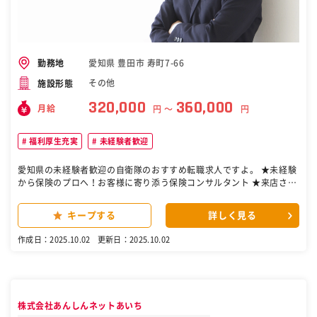
大きな魅力となっています。 ※家族手当／住宅手当／退職金制度あり
［自衛隊・転職・求人］
愛知県 豊田市 寿町7-66
勤務地
その他
施設形態
320,000
360,000
月給
円 〜
円
福利厚生充実
未経験者歓迎
愛知県の未経験者歓迎の自衛隊のおすすめ転職求人ですよ。 ★未経験
から保険のプロへ！お客様に寄り添う保険コンサルタント ★来店され
たお客様に対し提案！トヨタG向けの保険商材のため、顧客に寄り添
った提案営業をしたい方におすすめ♪ ★フレックス制度で残業～20h
キープする
詳しく見る
程度、トヨタカレンダーなのでWLBが整った働き方が叶います！ ■募
集背景： お客様と密に接点を持つ「ほけん相談ステーション」は、私
作成日：2025.10.02
更新日：2025.10.02
たちの信頼と提案力を体感していただく「顔」となる存在です。 今回
は、豊田にある相談ステーションにて、お客様一人ひとりに寄り添
い、最適な保険を共に考える保険コンサルタントを募集します♪ ■業
務内容： 来店されたお客様に対し、保険の見直し・提案・契約手続き
などを行うコンサルティング業務です。 1回限りの接客ではなく、ラ
株式会社あんしんネットあいち
イフプランに寄り添う「相談相手」として、信頼関係を築きながら長