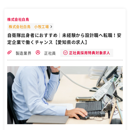
社時点でメンテナンス知識ゼロでも大丈夫です！ 【雇入れ直後】上記
業務 【変更の範囲】会社の定める業務全般 ある1日の流れ *ラベル自
動貼り機の営業* 09:00 出社。お客様のもとへ訪問 10:00 打ち合わせ
を実施。サンプルをいただき、持ち帰ります 12:00 昼食 13:00 製造部
株式会社白鳥
門に指示書を提出し、機械の製造を開始 15:00 次のお客様へ訪問しま
す（商品を据え付け、納品します） 17：00 帰社 18：30 見積等を
株式会社白鳥 小牧工場
作成、翌日の準備をして退社 ■勤務地 北日本営業所 岩手県盛岡市大
自衛隊出身者におすすめ｜未経験から設計職へ転職！安
通3丁目3-10 七十七日生盛岡ビル6F 「盛岡駅」徒歩15分 新潟営業所
定企業で働くチャンス【愛知県の求人】
新潟県新潟市中央区弁天3-2-3 ニッセイ新潟駅前ビル4F 「新潟駅」
徒歩3分 名古屋営業所 愛知県名古屋市中村区太閤3-1-18 名古屋KSビ
ル5F 「名古屋駅」徒歩6分 ※研修期間中は関東甲信の営業所にてOJT
正社員採用特典対象求人
製造業界
正社員
の可能性あり ※転勤当面なし 経験を積んだ後、所属長になるための
ステップアップとして相談することもございます。(基本的にはエリア
内異動) ※U・Iターン歓迎 【雇入れ直後】上記事業所 【変更の範囲】
会社の定める各事業所 ［自衛隊・転職・求人］