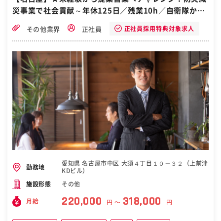
りはしっかり還元 様々な取組みを行い、 社員が長く活躍できる環境づ
災事業で社会貢献～年休125日／残業10h／自衛隊から
くりに注力しています。 ［自衛隊・転職・求人］
転職
正社員採用特典対象求人
その他業界
正社員
愛知県 名古屋市中区 大須４丁目１０－３２（上前津
勤務地
KDビル）
その他
施設形態
220,000
318,000
月給
円 〜
円