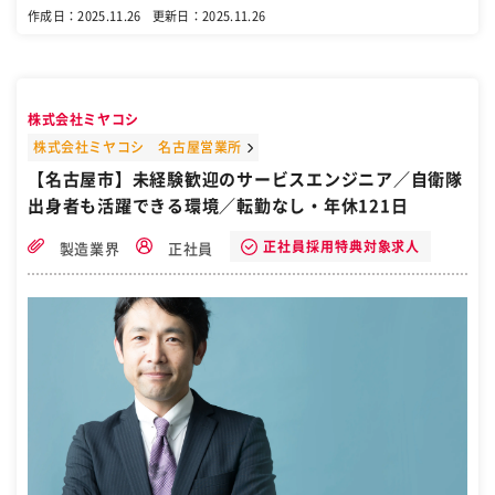
合い など ＜提案するのは？＞ 自動車製造やタイヤ製造関連など 生
作成日：2025.11.26
更新日：2025.11.26
産設備における電気自動制御システム ＜主な提案先は？＞ メーカーが
中心です。 ※外出時は社用車を使います。 【雇入れ直後】上記業務
【変更の範囲】会社の定める業務全般 仕事の流れ ▼お客様と仕様の打
ち合わせ ▼社内の各部門と連携し、見積書・仕様書の作成 ▼制御盤製
作中や納入後の工程管理 案件受注後は、プロジェクトリーダーとして
株式会社ミヤコシ
社内の様々な部門と連携して工程管理をお任せします。 未経験の方は
もちろん、ブランクがある方もご安心を！ 未経験歓迎！入社後はしっ
株式会社ミヤコシ 名古屋営業所
かりと研修を行います 入社後は先輩社員に同行し、仕事の流れや必要
【名古屋市】未経験歓迎のサービスエンジニア／自衛隊
な知識などを学んでいただきます。 実際に客先で設備が動くところま
出身者も活躍できる環境／転勤なし・年休121日
で見届けることができるので、 モノづくりの楽しさややりがいを感じ
ながら成長することができます。 業務に必要な資格等の取得費用は当
社が負担します。 【勤務地】 【マイカー通勤可／基本転勤なし】 以
正社員採用特典対象求人
製造業界
正社員
下いずれかの配属となります。 ◆豊田市本社 愛知県豊田市寿町1丁目
16番地 ⇒名鉄三河線「土橋駅」より徒歩10分 ◆神戸営業所 兵庫県神
戸市中央区港島南町7丁目2-16 ⇒神戸新交通ポートライナー「計算科
学センター駅」より徒歩11分 【雇入れ直後】上記事業所 【変更の範
囲】会社の定める各事業所 ［自衛隊・転職・求人］