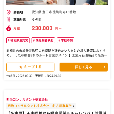
愛知県 豊田市 生駒町寿18番地
勤務地
その他
施設形態
230,000
月給
円 〜
福利厚生充実
未経験者歓迎
学歴不問
愛知県の未経験者歓迎の自衛隊を辞めたい人向けの求人転職におすす
め。 【 既存顧客9割のルート営業がメイン 】工業用石油製品の販売や
環境対応品の改善提案などをお任せ ★ノルマはありません！ 具体的に
は グループ会社の自動車部品製造会社に対して 以下の製品の販売や改
キープする
詳しく見る
善提案などをお任せします。 工業用石油製品（潤滑油、切削油等）の
販売 環境対応品（バイオディーゼル燃料等）の改善提案 など 油を卸
作成日：2025.09.30
更新日：2025.09.30
すだけでなく、作業着を着て更油作業までこなすこともあります。
【雇入れ直後】上記業務 【変更の範囲】会社の定める業務全般 営業ス
タイルは？ 既存顧客が約9割のため、ルート営業がメインです。 達成
目標はありますが、ノルマはありません。 じっくり腰を据えてお客様
に向き合ってください。 働きやすい”理由”があります！ ★安定性抜
明治コンサルタント株式会社
群！アイシングループ100%出資企業 ★気さくで明るい社員が多く、
活気にあふれた職場 ★時短勤務や在宅勤務など、柔軟な働き方が可能
明治コンサルタント株式会社 名古屋事業所
★土日休み＆手当・福利厚生も充実 ★昨年度賞与実績5ヶ月分！頑張
【名古屋】★未経験から提案営業へチャレンジ！防災減