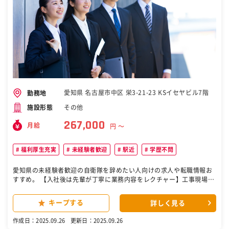
愛知県 名古屋市中区 栄3-21-23 KSイセヤビル7階
勤務地
その他
施設形態
267,000
月給
円 〜
福利厚生充実
未経験者歓迎
駅近
学歴不問
愛知県の未経験者歓迎の自衛隊を辞めたい人向けの求人や転職情報お
すすめ。 【入社後は先輩が丁寧に業務内容をレクチャー】工事現場に
必要な商材を取り扱っているため、ニーズは安定しています。 具体的
には ▼お客様先への訪問・ヒアリング ▼施工方法などの提案・見積り
キープする
詳しく見る
作成、提出 ▼資材の搬入・施工を実施 工事現場に必要な重仮設鋼材の
販売・リースを行っている当社。 ニーズが安定しているので、自信を
作成日：2025.09.26
更新日：2025.09.26
持って製品を提案できます。 ［自衛隊・転職・求人］