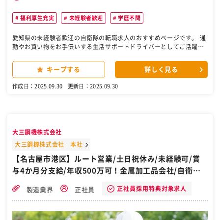
福利厚生充実
未経験者歓迎
学歴不問
愛知県の未経験者歓迎の自衛隊の転職求人のおすすめページです。 通
勤やお買い物をお手伝いする生活サポートドライバーとしてご活躍い
ただきます。生活サポートドライバーはお客様の予約が中心のため、
予約がないときは一般のタクシー業務を行います。 ◆詳細 ■新瑞
キープする
詳しく見る
ｓ本社営業所勤務となります ■一般のタクシー業務でも、予約アプリ
や無線配車、AI需要予測システムを活用しているため、効率よく集客
作成日：2025.09.30
更新日：2025.09.30
ができます ＜具体的な仕事内容＞ ■高齢者や妊婦さん、障がいが
ある方の通院やお出かけのサポート ■車いすをご利用の方の乗降の介
助 ■緊急時のかけつけサービス ■お買い物のお手伝い など ［自衛
隊・転職・求人］
大三鋼機株式会社
大三鋼機株式会社 本社
【名古屋市港区】ルート営業/土日祝休み/未経験可/賞
与4か月分支給/年収500万可！金属加工品会社/自衛隊
から転職
正社員採用特典対象求人
製造業界
正社員