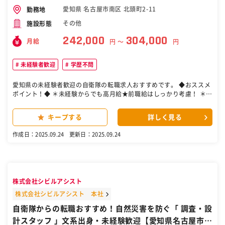
愛知県 名古屋市南区 北頭町2-11
勤務地
その他
施設形態
242,000
304,000
月給
円 〜
円
未経験者歓迎
学歴不問
愛知県の未経験者歓迎の自衛隊の転職求人おすすめです。 ◆おススメ
ポイント！◆ ＊未経験からでも高月給★前職給はしっかり考慮！ ＊お
休み充実！（基本土日休み） ＊残業少なめで仕事とプライベートの両
立が可能 ＊熱中症対策◎空調作業服、熱中症予防時計貸与！ ＊資格取
キープする
詳しく見る
得の受験日も手当支給！ ＼無くならない仕事で、手に職！／ 私たちの
仕事は、 建設前や後の現場に電気を通すこと。 ビルや商業施設などの
作成日：2025.09.24
更新日：2025.09.24
大きな現場で、 工事を支える大切な役割です。 職人さんから「助かっ
たよ！」と 感謝されることも多く、達成感もひとしお。 そして、電気
が使われ続ける限り、 この仕事がなくなることはありません。 未経験
からでも一つずつ学びながら、 一生モノの技術を身につけられる環境
です。 ＊ 【仕事内容】 建設現場をスムーズに進めるために必要な
株式会社シビルアシスト
「仮設電気工事」をお任せします。 【具体的には…】 ＊仮設配電盤の
設置 ＊ケーブルの接続・管理 ＊現場ごとのニーズに合わせた設置対応
株式会社シビルアシスト 本社
など 現場は2～3名のチーム制で作業をします。 主に東海3県の建設現
自衛隊からの転職おすすめ！自然災害を防ぐ「 調査・設
場が中心。 1日あたりの現場数は１～2件、多くても3件と無理のない
計スタッフ 」文系出身・未経験歓迎【愛知県名古屋市・
スケジュール調整を行っています。