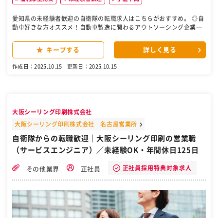
愛知県の未経験者歓迎の自衛隊の転職求人はこちらがおすすめ。 ◎自
動車好きな方オススメ！自動車製造に関わるアウトソーシング企業♪
◎未経験、文系出身でも自動車やモノ作りへの熱い思いがあれば歓迎
です！ ◎年休121日／平均有給取得11日／残業20時間／マイカー通勤
キープする
詳しく見る
OK！ ■お仕事内容： 自動車ボディーのプレスシミュレーション（CA
E構造解析）を行い、自動車の安全性の確認や構造の改善を行いま
作成日：2025.10.15
更新日：2025.10.15
す！ 【具体的な業務例】 ３DＣＡＤやシミュレーション技術で評価
（割れ・シワ等）、部品形状や加工順序の変更を提案することでより
高品質な形状を作成しています。 例えば、ドアの鉄板の強度を測定
し、より強い強度にできるように試行錯誤します。より強度が高まる
と、自動車業界の安全性に貢献ができたり、量産体制がより整ったり
大阪シーリング印刷株式会社
と、自動車製造に貢献することができます。 ＊＊POINT＊＊ ご自身
で考えたアイデアが自動車の生産現場に反映され、効果を生み出すこ
大阪シーリング印刷株式会社 名古屋営業所
とができ、最終的に自分達の係わった『自動車』が世の中に出る瞬間
自衛隊からの転職歓迎｜大阪シーリング印刷の営業職
の達成感と喜びは非常に大きいです！ ■同社について： 株式会社ダイ
（サービスエンジニア）／未経験OK・年間休日125日
コーテクノは、2003年設立の広島市に本社を置く技術系企業で、CAE
解析、機械・製品設計、電気制御設計などを手がけています。自動
車・航空機などの基幹産業を支える技術力を持ち、東京にも営業所を
正社員採用特典対象求人
その他業界
正社員
展開。設計から解析まで一貫した技術支援を提供しています。 変更の
範囲：会社の定める業務 ［自衛隊・転職・求人］