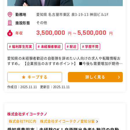
愛知県 名古屋市東区 泉3-19-13 神田ビル1F
勤務地
その他
施設形態
3,500,000
5,500,000
年収
円 〜
円
福利厚生充実
未経験者歓迎
駅近
学歴不問
愛知県の未経験者歓迎の自衛隊を辞めたい人向けの求人や転職情報お
すすめ。 【企業担当のおすすめポイント】 ■今後も需要増加が期待で
きる産業用のプリント技術を保有しており、事業の将来性が高いで
す。 ■パンやお菓子を包装するフィルムパッケージ、店頭に並ぶ商品
キープする
詳しく見る
のPOPラベルやシール、アパレル用品など身近な製品の製造に役立っ
ており、やりがいを感じやすいです。 ■年間休日120日以上、転勤な
作成日：2025.11.11
更新日：2025.11.11
し、残業は月10～15時間と働きやすい環境のため、平均勤続年数は1
8年と長いです。 【仕事内容】 自社製品である産業用印刷機のメンテ
ナンス業務をお任せ致します。 【詳細】 ■問い合わせ対応 ※一次受
付は事業所が承ります。そのため、事業所の営業時間外である深夜の
呼び出しは基本的にありません。 ■制御盤の改造や配線の組み換え
株式会社ダイコーテクノ
※工場や建物設備への改造等の業務は発生しません。 ■モーターやPL
Cの変更 ■お客様向けの作業報告書作成 ＜担当エリア＞中部・東海エ
株式会社TPEC内 株式会社ダイコーテクノ愛知分室
リア ＜土日出勤＞月1～2回ほど ※緊急の呼び出しはなく、事前にお
愛知県豊田市｜未経験OK！自衛隊出身者も歓迎の自動