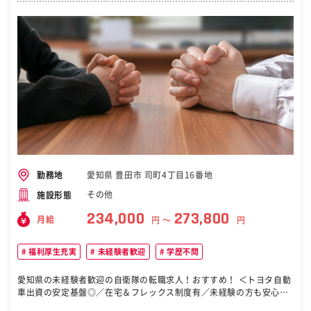
す。 ■組織構成： 営業は60名ほどの組織となります。20～30代が中
心となる組織です。 主にトヨタ自動車の従業員がお客様となるため、
競争環境は少なく、丁寧で確かな提案が実績に繋がる社風です。 ■当
社について： ＜トヨタすまいるライフとは？＞ トヨタグループで働く
全ての従業員の「すまい」をサポートする会社です。主には大きく以
下3つの事業を行っています。 ◎住宅事業：トヨタホームの販売会社
としてお客様の「住宅」をご支援します ◎福利厚生事業：トヨタ自動
車に所属する従業員の福利厚生に関する手続きを当社にて全て行って
おります ◎受託事業：その他「すまい」に繋がるさまざまなサービス
を受託しています（マンション管理、樹木剪定、介護サービスなど）
変更の範囲：会社の定める業務 ［自衛隊・転職・求人］
愛知県 豊田市 司町4丁目16番地
勤務地
その他
施設形態
234,000
273,800
月給
円 〜
円
福利厚生充実
未経験者歓迎
学歴不問
愛知県の未経験者歓迎の自衛隊の転職求人！おすすめ！ ＜トヨタ自動
車出資の安定基盤◎／在宅＆フレックス制度有／未経験の方も安心の
教育体制あり／完全週休2日制（土日休）でプライベートとの両立も