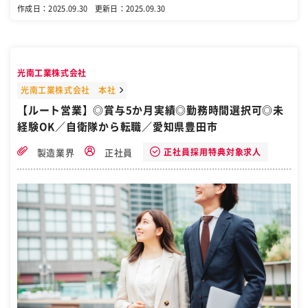
す。 たとえば、産業用機械をつくる設備メーカーさんから、 「自動車
作成日：2025.09.30
更新日：2025.09.30
を製造する機械をつくる。そのために、この金属を切断して、レーザ
ー加工してほしい、溶接してほしい」 などというご要望をいただきま
す。 他、特殊な形の金属板をつくったり、精密機械に使う部品をつく
ったり、大量生産に対応したり、色々なニーズにお応えします。 当社
の主なお取引先は、自動車業界、機械・設備業界、建築業界、電気業
光南工業株式会社
界などに属しています。機械メーカー、設備メーカー、半導体関連企
業の方々からお仕事をいただいています。 ■ルート営業の仕事の流れ
光南工業株式会社 本社
・既存のお客様へご連絡 ・アポイントをいただき訪問 ・ニーズヒアリ
【ルート営業】◎賞与5か月実績◎勤務時間選択可◎未
ング ・社内に協力依頼、見積書作成は専用チーム対応、加工について
経験OK／自衛隊から転職／愛知県豊田市
は製造チームに相談 ・提案内容をまとめて、お客様と打合せ（納期や
費用の相談） ・継続フォロー ☆有給休暇の平均取得日数14.1日！残
業も少ない！ ☆賞与は年2回・4ヶ月分！年収例580万円以上 ☆徹底的
正社員採用特典対象求人
製造業界
正社員
に分業化！見積書作成は事務スタッフ対応。営業に集中。 ☆まずは10
社程度から担当のルート営業。じっくりスキルアップ。 ☆若手が活躍
できる職場です ［自衛隊・転職・求人］