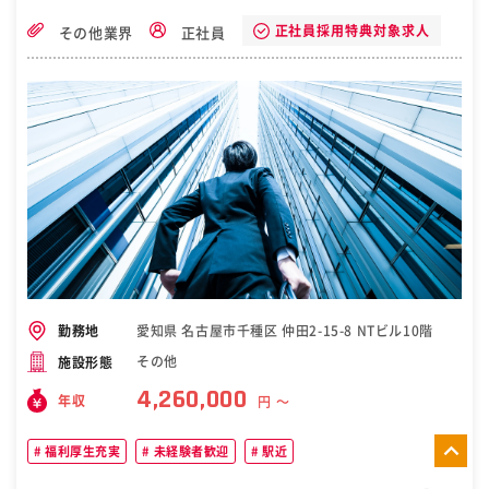
-・-・-・-・-・-・-・-・-・・-・-・ ▼あなたが配属予定のチームメン
大阪府吹田市同時募集】
バー -・-・-・-・-・-・-・-・-・・-・-・ 元々現場職だった、Aさん。
正社員採用特典対象求人
その他業界
正社員
見た目はぶっきらぼうだけど、 後輩の「困った…」を察して 一番先に
声をかけてくれる面倒見のいいお兄ちゃん！ 他の社員も「おい！何や
ってんだ！」 と大きな声で怒るような人はいません。 ＜職種＞ 職人/
現場作業員 配電工事設置/保守 その他電気/通信インフラ専門職 ［自
衛隊・転職・求人］
愛知県 名古屋市千種区 仲田2-15-8 NTビル10階
勤務地
その他
施設形態
4,260,000
年収
円 〜
福利厚生充実
未経験者歓迎
駅近