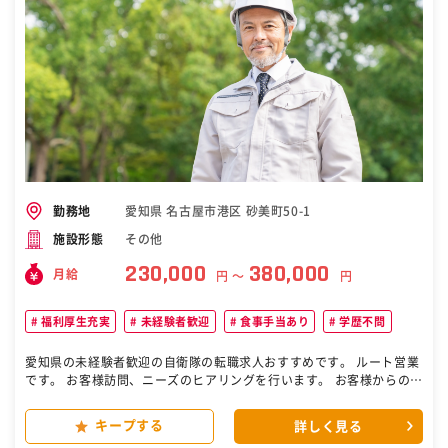
愛知県 名古屋市港区 砂美町50-1
勤務地
その他
施設形態
230,000
380,000
月給
円 〜
円
福利厚生充実
未経験者歓迎
食事手当あり
学歴不問
愛知県の未経験者歓迎の自衛隊の転職求人おすすめです。 ルート営業
です。 お客様訪問、ニーズのヒアリングを行います。 お客様からの依
頼内容を会社に持ち帰り、見積書作成チーム・製造チームと相談の
上、提案内容を考え、お客様に提案します。（詳細下記） ■当社の商
キープする
詳しく見る
材・サービス 鉄、ステンレス、アルミなどの「加工」を行う会社で