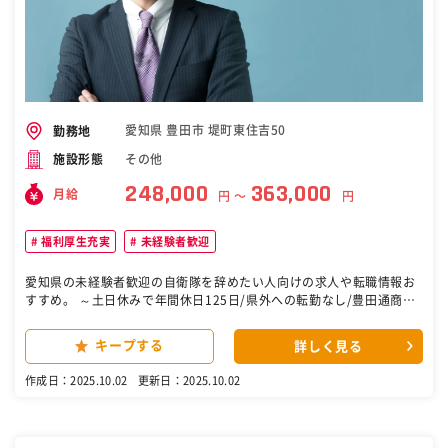
境に貢献するビジネスです。 ■当社の魅力： 豊田通商のグループ会社
として、特にトヨタグループを軸に自動車の軽量化に使用され今後も
需要増加が見込まれるアルミの再利用分野を担っています。特にアル
ミを"溶けたまま"製造に利用できる特殊技術は当社の強みで、アルミ
の品質やエネルギー効率観点で顧客から強固な支持を得ています。 変
更の範囲：無 ［自衛隊・転職・求人］
愛知県 豊田市 堤町東住吉50
勤務地
その他
施設形態
248,000
363,000
月給
円 〜
円
福利厚生充実
未経験者歓迎
愛知県の未経験者歓迎の自衛隊を辞めたい人向けの求人や転職情報お
すすめ。 ～土日休みで年間休日125日/県外への転勤なし/豊田通商グ
ループで安定感◎～ ■採用背景 当社は豊田通商の100%出資子会社と
して、安定した基盤を持っています。 また、複数事業展開を行ってお
キープする
詳しく見る
り自動車業界を中心に、食品、医薬品、半導体など様々な業界とお取
引があります。当社の更なる発展に向けて技術営業職の採用を進めて
作成日：2025.10.02
更新日：2025.10.02
おります。 ■業務概要 主にトヨタグループの半導体・センサーデバイ
スの開発・製造部門を顧客とし、顧客のお困りごとを解決するさまざ
まな商材・サービスの調達・販売を担う。 主な商材・サービスは、半
導体基板等のデバイス開発・製造に必要な材料、微細加工・薄膜形成