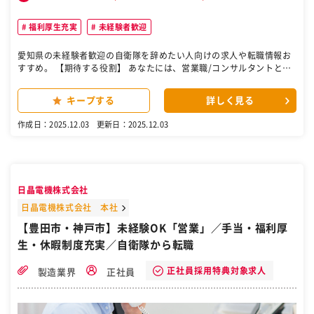
福利厚生充実
未経験者歓迎
愛知県の未経験者歓迎の自衛隊を辞めたい人向けの求人や転職情報お
すすめ。 【期待する役割】 あなたには、営業職/コンサルタントとし
て、大手メーカー企業への提案を行って頂きます。 人材/エンジニア
といった自社の資源を活かし、製品開発や設計等のエンジニアリング
キープする
詳しく見る
に寄与します。 【仕事内容】 入社後は研修ののち、まずは先輩に同行
しながら経験を積みます。 先輩の背中を見ながら、営業ノウハウを身
作成日：2025.12.03
更新日：2025.12.03
に付けていきましょう。 ■仕事の流れ ◎クライアントへアプローチ
市場ニーズをチーム全体で分析し、人材課題を抱える企業へ効率的に
アプローチ ▼ ◎商談＆ヒアリング クライアントへ訪問 案件内容や求
める人物像などの詳細をヒアリング ▼ ◎マッチング 条件がマッチす
るエンジニアをご提案 エンジニアの職場見学に同行し、「技術者×企
日晶電機株式会社
業」の双方が満足のいく配属を実施 ▼ ◎アフターフォロー クライア
ントの担当の総務と協力し、技術者へ定期的なフォローを継続 さらな
日晶電機株式会社 本社
る人材ニーズや課題の洗い出し・サポート 課題がある場合は、改善案
【豊田市・神戸市】未経験OK「営業」／手当・福利厚
の提出を実施 【職場環境】 ・他社では経験できない先行開発でキャリ
生・休暇制度充実／自衛隊から転職
アを磨くことが可能 ・住宅補助60%(会社規定有)など、充実の福利厚
生で業務に集中できる環境 ・15年連続業績拡大の成長企業で安心・安
定した就業が可能 仕事の変更範囲 会社の定める業務 【勤務地】 〒45
正社員採用特典対象求人
製造業界
正社員
0-0003 愛知県名古屋市中村区名駅南1-24-30 名古屋三井ビル本館12
階（名古屋テクニカルセンター） 〒471-0027 愛知県豊田市喜多町2-
160 コモ・スクエア ウェスト5F（豊田テクニカルセンター） 〒430-