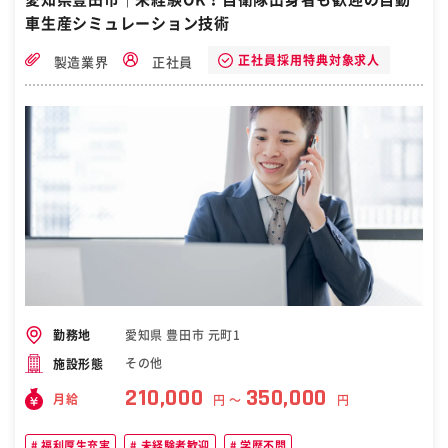
客様より要望を頂いた場合のみ発生します。平日に代休を取得して頂
車生産シミュレーション技術
きます。 ＜出張＞月1~2回ほど ※遠方のお客様や難易度の高いメン
テナンスが必要となる場合に発生します。 【配属先部署】 3名 ※中
部営業所は常駐人数が少ないため、メンテナンス内容次第では他のエ
正社員採用特典対象求人
製造業界
正社員
リアからヘルプメンバーが参加することもあります。 ［自衛隊・転
職・求人］
愛知県 豊田市 元町1
勤務地
その他
施設形態
210,000
350,000
月給
円 〜
円
福利厚生充実
未経験者歓迎
学歴不問