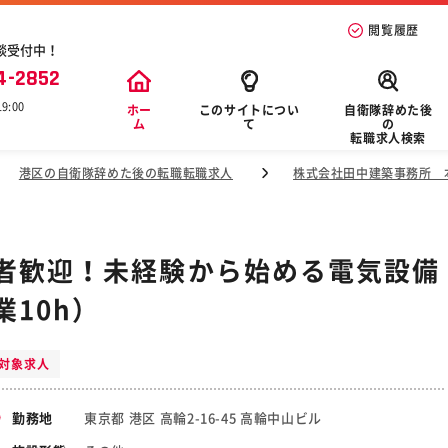
閲覧履歴
談受付中！
4-2852
9:00
ホー
このサイトについ
自衛隊辞めた後
ム
て
の
転職求人検索
港区の自衛隊辞めた後の転職転職求人
株式会社田中建築事務所 
者歓迎！未経験から始める電気設備
10h）
対象求人
東京都 港区 高輪2-16-45 高輪中山ビル
勤務地